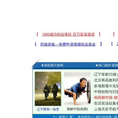
■ 精彩图片新闻
■ 热门国内 新
·
辽宁发射21枚
·
北京将高效利
·
多项新规今实
·
中韩拒绝与日
·
南国都市报-搜
·
实话实说征集
·
上海天价手机号
图解中国(组图)
辽宁降第一场雪
十一新闻之“最”： 最赤胆忠心 | 最扑朔迷离 | 