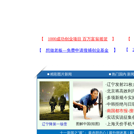
■ 精彩图片新闻
■ 热门国内 新
·
辽宁发射21枚
·
北京将高效利
·
多项新规今实
·
中韩拒绝与日
·
南国都市报-搜
·
实话实说征集
·
上海天价手机号
图解中国(组图)
辽宁降第一场雪
十一新闻之“最”： 最赤胆忠心 | 最扑朔迷离 | 