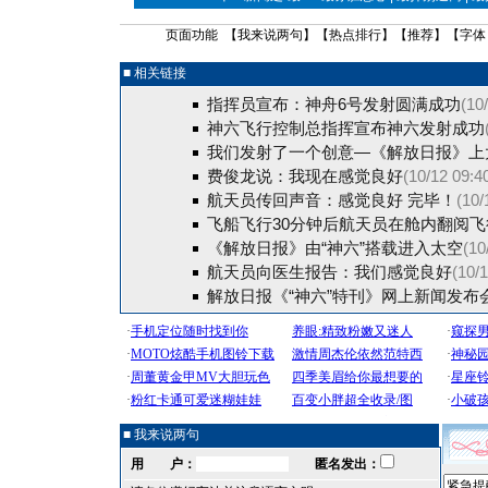
页面功能 【
我来说两句
】【
热点排行
】【
推荐
】【字体
■ 相关链接
指挥员宣布：神舟6号发射圆满成功
(10
神六飞行控制总指挥宣布神六发射成功
我们发射了一个创意—《解放日报》上
费俊龙说：我现在感觉良好
(10/12 09:4
航天员传回声音：感觉良好 完毕！
(10/
飞船飞行30分钟后航天员在舱内翻阅飞
《解放日报》由“神六”搭载进入太空
(10
航天员向医生报告：我们感觉良好
(10/
解放日报《“神六”特刊》网上新闻发布
■ 我来说两句
用 户：
匿名发出：