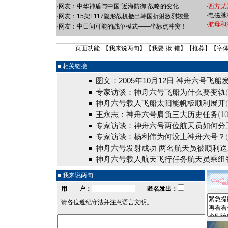
·
网友：中华神盾与中国“近海防御”战略的变化
·
西方某
·
电磁脉
·
网友：15架F117隐形战机撤出韩国折射激烈较量
·
航母和
·
网友：中日间可能的战争模式——坐标点冲突！
页面功能 【
我来说两句
】【
我要“揪”错
】【
推荐
】【字
■ 相关链接
图文：2005年10月12日 神舟六号飞船
专家访谈：神舟六号飞船为什么要变轨
神舟六号载人飞船太阳能帆板顺利展开
王永志：神舟六号肩负三大历史任务
(10
专家访谈：神舟六号两位航天员如何分
专家访谈：杨利伟为何没上神舟六号？
神舟六号发射成功 两名航天员被顺利
神舟六号载人航天飞行任务航天员乘组
■ 我来说两句
用 户：
匿名发出：
请各位遵纪守法并注意语言文明。