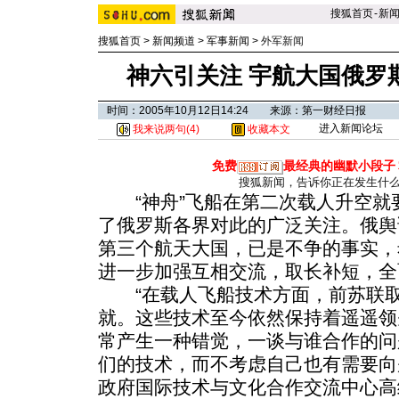
搜狐首页
-
新
搜狐首页
>
新闻频道
>
军事新闻
>
外军新闻
神六引关注 宇航大国俄罗
时间：2005年10月12日14:24 来源：第一财经日报
进入新闻论坛
我来说两句(
4
)
收藏本文
免费
最经典的幽默小段子
搜狐新闻，告诉你正在发生什
“神舟”飞船在第二次载人升空就
了俄罗斯各界对此的广泛关注。俄舆
第三个航天大国，已是不争的事实，
进一步加强互相交流，取长补短，全
“在载人飞船技术方面，前苏联取
就。这些技术至今依然保持着遥遥领
常产生一种错觉，一谈与谁合作的问
们的技术，而不考虑自己也有需要向
政府国际技术与文化合作交流中心高