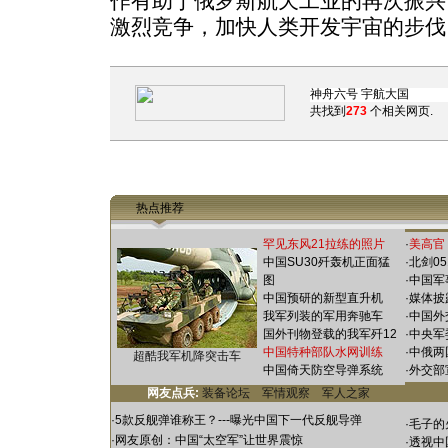
作有助于俄罗斯航天工业的再次振兴
激烈竞争，加快人类开发宇宙的步伐
共找到
273
个相关网页.
热点推荐
罕见东风21拉练的照片
·
美高官
中国SU30歼轰机正面猛
·
北剑0
图
·
中国军
中国预研的新型直升机
·
媒体披
我军列装的军用奔驰车
·
中国外
国外刊物登载的我军歼12
·
中央军
中国特种部队水网训练
·
中俄两
超酷我军机降突击车
中国倚天防空导弹系统
·
外交部
网友点兵:
装备论坛
军情观察
军人之家
·
5款反舰弹谁称王？---曝光中国下一代反舰导弹
·
毛子的
·
网友原创：中国“太空军”让世界震惊
·
透视中