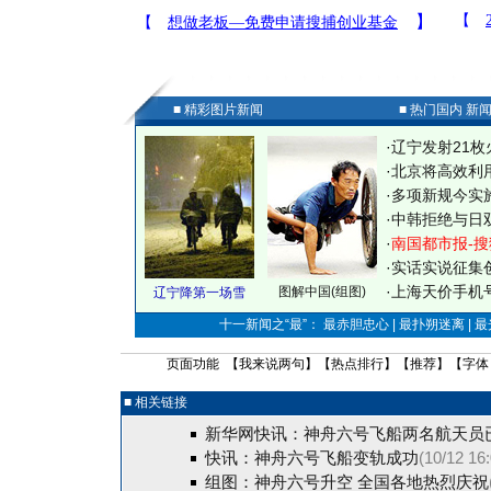
■ 精彩图片新闻
■ 热门国内 新
·
辽宁发射21枚
·
北京将高效利
·
多项新规今实
·
中韩拒绝与日
·
南国都市报-搜
·
实话实说征集
·
上海天价手机号
图解中国(组图)
辽宁降第一场雪
十一新闻之“最”： 最赤胆忠心 | 最扑朔迷离 | 
页面功能 【
我来说两句
】【
热点排行
】【
推荐
】【字体
■ 相关链接
新华网快讯：神舟六号飞船两名航天员
快讯：神舟六号飞船变轨成功
(10/12 16
组图：神舟六号升空 全国各地热烈庆祝