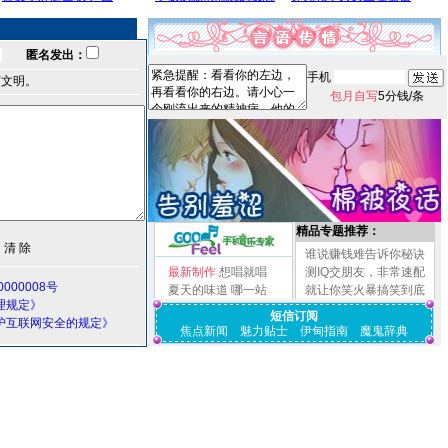
匿名发出：
手机
言文明。
包月自写
5分钱/条
精品专题推荐：
谁说赚钱难告诉你秘诀
最新制作
想唱就唱
测IQ交朋友，非常速配
000008号
夏天的味道
哪一站
就让你笑火暴搞笑到底
理规定》
短信订阅
护互联网安全的规定》
焦点新闻
魅力贴士
伊甸指南
魔鬼辞典