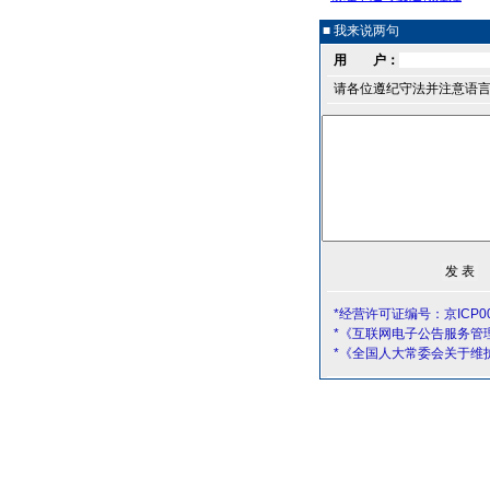
■ 我来说两句
用 户：
请各位遵纪守法并注意语
*经营许可证编号：京ICP00
*《互联网电子公告服务管
*《全国人大常委会关于维