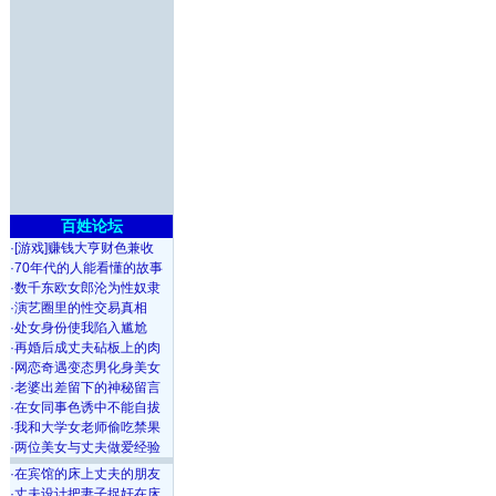
百姓论坛
·
[游戏]赚钱大亨财色兼收
·
70年代的人能看懂的故事
·
数千东欧女郎沦为性奴隶
·
演艺圈里的性交易真相
·
处女身份使我陷入尴尬
·
再婚后成丈夫砧板上的肉
·
网恋奇遇变态男化身美女
·
老婆出差留下的神秘留言
·
在女同事色诱中不能自拔
·
我和大学女老师偷吃禁果
·
两位美女与丈夫做爱经验
·
在宾馆的床上丈夫的朋友
·
丈夫设计把妻子捉奸在床