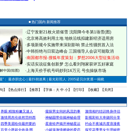
■ 热门国内 新闻推荐
·
辽宁发射21枚火箭催雪 沈阳降今冬第1场雪(图)
·
北京将高效利用土地 地铁沿线拟建新经济适用房
·
多项新规今实施带来深刻影响 禁止性骚扰首入法
·
中韩拒绝与日双边峰会 三国领导人会议可能取消
·
南国都市报-搜狐年度策划：梦想2006大型征集活动
·
实话实说征集创新梦
怎么看刘翔家获评五好家庭
·
上海天价手机号码炒到16万元 号虫操纵市场
解中国(组图)
”： 最赤胆忠心 | 最扑朔迷离 | 最光彩照人: 2005诺贝尔奖逐一揭晓
句
】【
热点排行
】【
推荐
】【字体：
大
中
小
】【
打印
】 【
收藏
】【
关闭
】