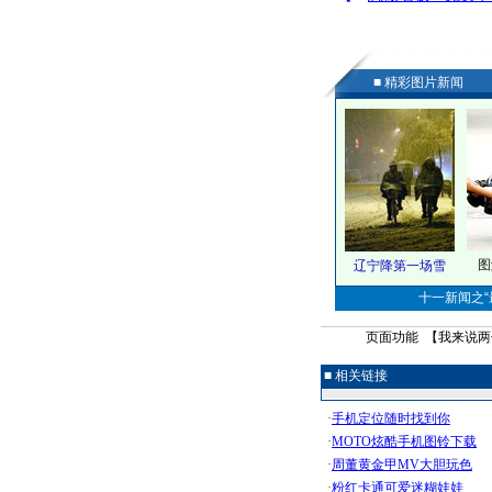
■ 精彩图片新闻
图
辽宁降第一场雪
十一新闻之“最
页面功能 【
我来说两
■ 相关链接