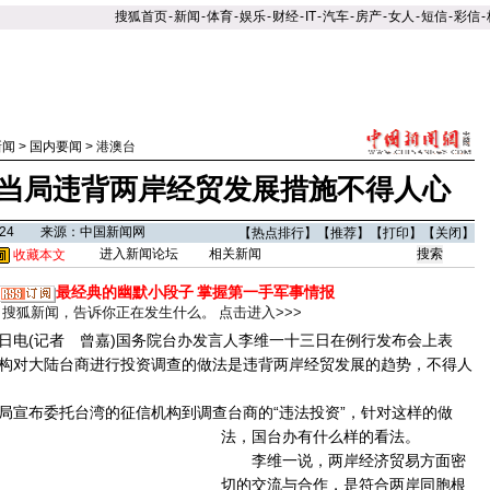
搜狐首页
-
新闻
-
体育
-
娱乐
-
财经
-
IT
-
汽车
-
房产
-
女人
-
短信
-
彩信
-
新闻
>
国内要闻
>
港澳台
当局违背两岸经贸发展措施不得人心
15:24 来源：中国新闻网
【
热点排行
】【
推荐
】【
打印
】【
关闭
】
进入新闻论坛
相关新闻
收藏本文
最经典的幽默小段子
掌握第一手军事情报
搜狐新闻，告诉你正在发生什么。
点击进入>>>
电(记者 曾嘉)国务院台办发言人李维一十三日在例行发布会上表
构对大陆台商进行投资调查的做法是违背两岸经贸发展的趋势，不得人
宣布委托台湾的征信机构到调查台商的“违法投资”，针对这样的做
法，国台办有什么样的看法。
李维一说，两岸经济贸易方面密
切的交流与合作，是符合两岸同胞根