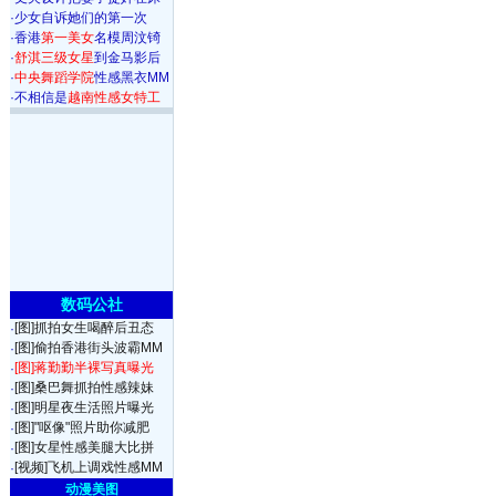
·
少女自诉她们的第一次
·
香港
第一美女
名模周汶锜
·
舒淇三级女星
到金马影后
·
中央舞蹈学院
性感黑衣MM
·
不相信是
越南性感女特工
数码公社
[图]抓拍女生喝醉后丑态
·
[图]偷拍香港街头波霸MM
·
[图]蒋勤勤半裸写真曝光
·
[图]桑巴舞抓拍性感辣妹
·
[图]明星夜生活照片曝光
·
[图]"呕像"照片助你减肥
·
[图]女星性感美腿大比拼
·
[视频]飞机上调戏性感MM
·
动漫美图