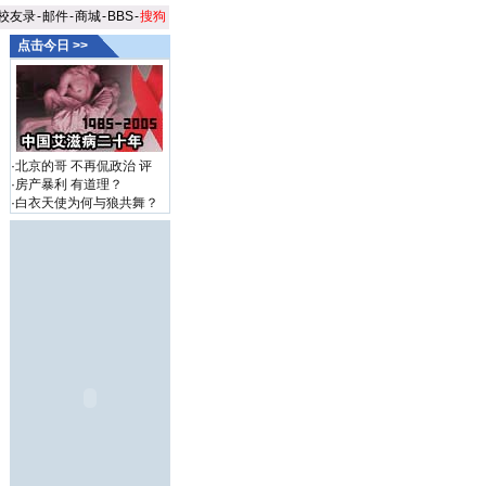
校友录
-
邮件
-
商城
-
BBS
-
搜狗
点击今日 >>
·
北京的哥 不再侃政治
评
·
房产暴利 有道理？
·
白衣天使为何与狼共舞？