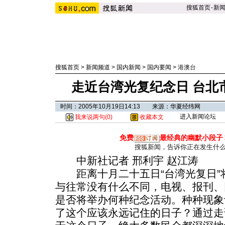
搜狐首页
-
新
搜狐首页
>
新闻频道
>
国内新闻
>
国内要闻
>
港澳台
走近台湾光复纪念日 台北
时间：2005年10月19日14:13 来源：华夏经纬网
进入新闻论坛
我来说两句(
0
)
收藏本文
免费
最经典的幽默小段子
搜狐新闻，告诉你正在发生什
中新社记者 邢利宇 赵江涛
距离十月二十五日“台湾光复日”
与往常没有什么不同，电视、报刊、
是否将举办何种纪念活动。种种现象
了这个应该永远记住的日子？通过走