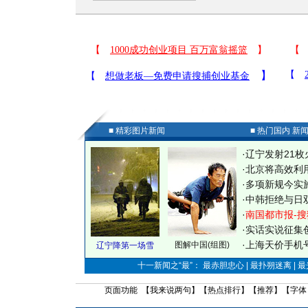
■ 精彩图片新闻
■ 热门国内 新
·
辽宁发射21枚
·
北京将高效利
·
多项新规今实
·
中韩拒绝与日
·
南国都市报-搜
·
实话实说征集
·
上海天价手机号
图解中国(组图)
辽宁降第一场雪
十一新闻之“最”： 最赤胆忠心 | 最扑朔迷离 | 
页面功能 【
我来说两句
】【
热点排行
】【
推荐
】【字体