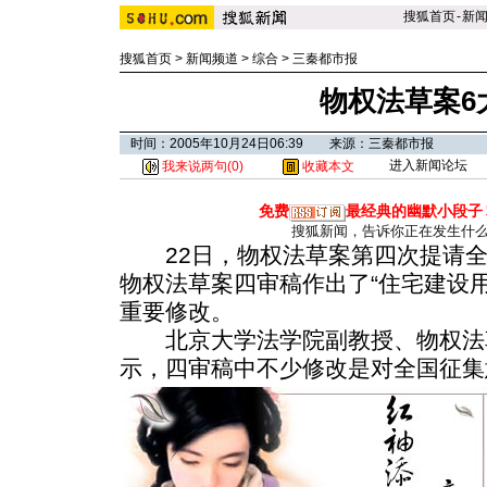
搜狐首页
-
新
搜狐首页
>
新闻频道
>
综合
>
三秦都市报
物权法草案6
时间：2005年10月24日06:39 来源：三秦都市报
进入新闻论坛
我来说两句(
0
)
收藏本文
免费
最经典的幽默小段子
搜狐新闻，告诉你正在发生什
22日，物权法草案第四次提请全
物权法草案四审稿作出了“住宅建设
重要修改。
北京大学法学院副教授、物权法
示，四审稿中不少修改是对全国征集