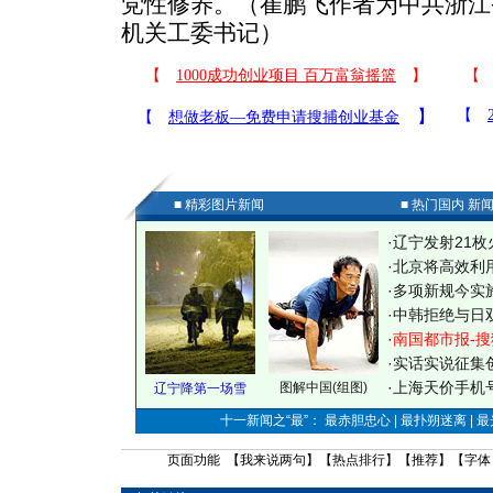
党性修养。（崔鹏飞作者为中共浙江
机关工委书记）
■ 精彩图片新闻
■ 热门国内 新
·
辽宁发射21枚
·
北京将高效利
·
多项新规今实
·
中韩拒绝与日
·
南国都市报-搜
·
实话实说征集
·
上海天价手机号
图解中国(组图)
辽宁降第一场雪
十一新闻之“最”： 最赤胆忠心 | 最扑朔迷离 | 
页面功能 【
我来说两句
】【
热点排行
】【
推荐
】【字体