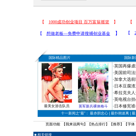
国际精品图片
国际新
·
英国再爆虐
·
美国前司法
·
加拿大选前
·
日本豆腐渣
·
希拉克夫人
·
英电视台担
·
日本修宪谁
最美女游击队员
英军新兵裸体格斗
十一新闻之“最”： 最赤胆忠心 | 最扑朔迷离 | 
页面功能 【
我来说两句
】【
热点排行
】【
推荐
】【字体
■ 相关链接