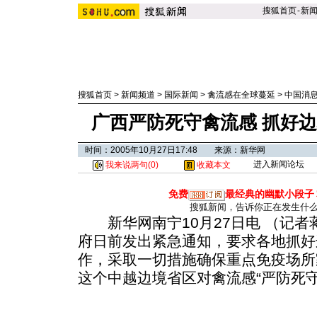
搜狐首页
-
新
搜狐首页
>
新闻频道
>
国际新闻
>
禽流感在全球蔓延
>
中国消
广西严防死守禽流感 抓好
时间：2005年10月27日17:48 来源：新华网
进入新闻论坛
我来说两句(
0
)
收藏本文
免费
最经典的幽默小段子
搜狐新闻，告诉你正在发生什
新华网南宁10月27日电 （记者
府日前发出紧急通知，要求各地抓好
作，采取一切措施确保重点免疫场所
这个中越边境省区对禽流感“严防死