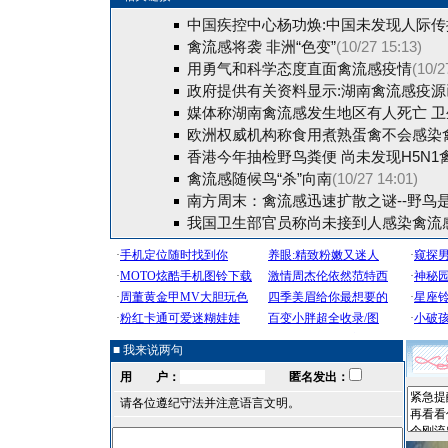
中国疾控中心杨功焕:中国未发现人际传
禽流感将袭 非洲“色变”
(10/27 15:13)
用勇气和科学态度直面禽流感疫情
(10/2
政府提供有关资料显示:湖南禽流感疫源
媒体称湖南禽流感发生地区有人死亡 卫
欧洲权威机构称食用煮熟蛋禽不会感染
香港今年抽检野鸟粪便 尚未发现H5N1
禽流感随候鸟“杀”向南
(10/27 14:01)
南方周末：禽流感迅速扩散之谜--野鸟
我国卫生部官员称尚未接到人感染禽流
■ 我来说两句
用 户：
匿名发出：
请各位遵纪守法并注意语言文明。