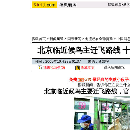
搜狐首页
-
新
搜狐首页
>
新闻频道
>
国际新闻
>
禽流感在全球蔓延
>
中国消
北京临近候鸟主迁飞路线 
时间：2005年10月28日01:37 来源：新京报
进入新闻论坛
我来说两句(
0
)
收藏本文
免费
最经典的幽默小段子
搜狐新闻，告诉你正在发生什
北京临近候鸟主要迁飞路线，官