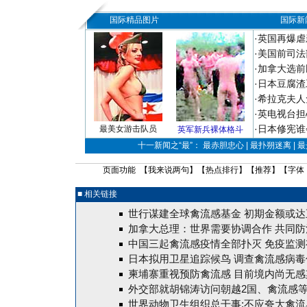
国际精品图片
国际新
·
英国再爆虐
·
美国前司法
·
加拿大选前
·
日本豆腐渣
·
希拉克夫人
·
英电视台担
·
日本修宪谁
最美女游击队员
英军新兵裸体格斗
十一新闻之“最”： 最赤胆忠心 | 最扑朔迷离 | 
页面功能 【
我来说两句
】【
热点排行
】【
推荐
】【字体
■ 相关链接
世行谋建全球禽流感基金 初期金额或达
加拿大总理：世界需要协调合作 共同防
中国三起禽流感疫情全部扑灭 免疫监测
日本拟用卫星追踪候鸟 调查禽流感病毒
柬埔寨重视预防禽流感 目前境内尚无感
外交部就胡锦涛访问朝越2国、禽流感等
世界动物卫生组织总干事:不应夸大禽流