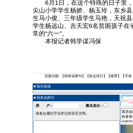
6月1日，在这个特殊的日子里，
尖山小学学生杨娇、杨玉玲，东乡县
生马小俊、三年级学生马艳，天祝县
学生杨远山、吉天宏6名贫困孩子在
常的“六一”。
本报记者韩学谋冯保
页面功能 【
我来说两句
】【
热点排行
】【
推荐
】【字体
■ 相关链接
■ 我来说两句
用 户：
匿名发出：
请各位遵纪守法并注意语言文明。