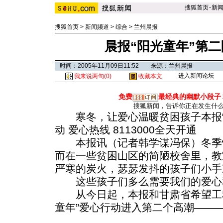
搜狐首页
-
新
搜狐首页
>
新闻频道
>
综合
>
兰州晨报
晨报“阳光童年”第
时间：2005年11月09日11:52 来源：兰州晨报
进入新闻论坛
我来说两句(
0
)
收藏本文
免费
最经典的幽默小段子
搜狐新闻，告诉你正在发生什
寒冬，让爱心温暖贫困孩子本报“
动 爱心热线 8113000全天开通
本报讯（记者韩学谋冯保）冬季
而在一些贫困山区的简陋校舍里，教
严寒的炭火，瑟瑟发抖的孩子们小手
这些孩子们多么需要我们的爱心
从今日起，本报和甘肃省希望工程
童年”爱心行动进入第二个高潮——