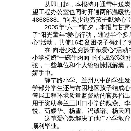
从即日起，本报特开通雪中送炭温暖
望工程办公室也同时开通两部温暖热线：
4868538。“向老少边穷孩子献爱心
2005年“六一”前夕，本报与甘
了“阳光童年”爱心行动，通过半个多
心”活动，共使16名贫困孩子得到了
在“向老少边穷孩子献爱心”活动
小学杨娇“一碗牛肉面”的心愿深深
弦，一些单位和个人纷纷慷慨解囊，
娇手中。
静宁路小学、兰州八中的学生发起
学部分学生还与贫困地区孩子结成心
管局工程环境质量监督站的官兵捐出8
用于资助皋兰三川口小学的魏燕、李
悦、苟媛华、杨雪、冯诚谱、杨天闻
这笔爱心款解决了他们小学教育
顺利毕业。