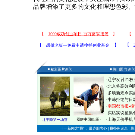
品牌增添了更多的文化和理想色彩。
■ 精彩图片新闻
■ 热门国内 新
·
辽宁发射21枚
·
北京将高效利
·
多项新规今实
·
中韩拒绝与日
·
南国都市报-搜
·
实话实说征集
·
上海天价手机号
图解中国(组图)
辽宁降第一场雪
十一新闻之“最”： 最赤胆忠心 | 最扑朔迷离 | 