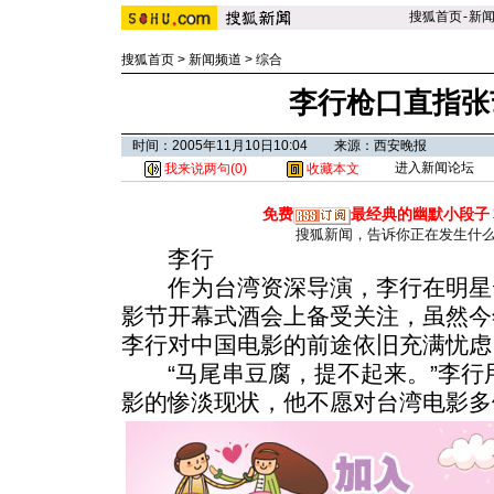
搜狐首页
-
新
搜狐首页
>
新闻频道
>
综合
李行枪口直指张
时间：2005年11月10日10:04 来源：西安晚报
进入新闻论坛
我来说两句(
0
)
收藏本文
免费
最经典的幽默小段子
搜狐新闻，告诉你正在发生什
李行
作为台湾资深导演，李行在明星云
影节开幕式酒会上备受关注，虽然今
李行对中国电影的前途依旧充满忧虑
“马尾串豆腐，提不起来。”李行
影的惨淡现状，他不愿对台湾电影多