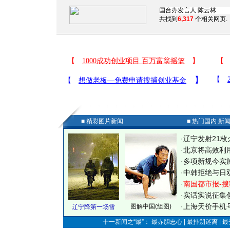
共找到
6,317
个相关网页.
■ 精彩图片新闻
■ 热门国内 新
·
辽宁发射21枚
·
北京将高效利
·
多项新规今实
·
中韩拒绝与日
·
南国都市报-搜
·
实话实说征集
·
上海天价手机号
图解中国(组图)
辽宁降第一场雪
十一新闻之“最”： 最赤胆忠心 | 最扑朔迷离 | 