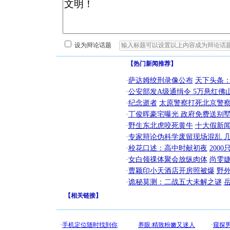
设为辩论话题
【热门新闻推荐】
·
萨达姆绞刑录像公布
天下头条
·
公安部发A级通缉令 5万悬红佛山
·
纪念逝者
太原警察打死北京警察
·
丁俊晖豪宅曝光 政府免费送别墅
·
野生东北虎咬死黄牛
十大假新
·
专家辩论伪科学废留现场混乱 几
·
校花口述：高中时献初夜
200
·
女白领祼体聚会放纵肉体
尚雯婕
·
曹颖印小天酒店开房照被爆
野
·
诡秘莫测：二战五大未解之谜
【
相关链接
】