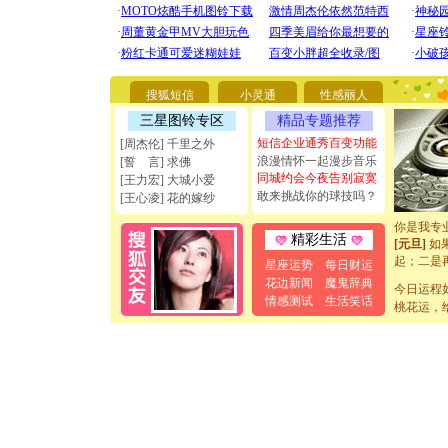
[圣诞节]
你太多，
要平安！
搜狐短信
小灵通
性感丽人
[圣诞节]
能正大光明
三星图铃专区
精品专题推荐
天都要快
短信企业通秀百变功能
[周杰伦] 千里之外
[圣诞节]
浪漫情怀一起漫步音乐
[誓 言] 求佛
如意,快乐
同城约会今夜告别寂寞
[王力宏] 大城小爱
[元旦]
看
敢来挑战你的球技吗？
[王心凌] 花的嫁纱
断电。爱
你是我专
[元旦]
如
精彩生活
起；二是
星座运势
每日财运
离。水晶
花边新闻
魔鬼辞典
[元旦]
当
今日运程
情感测试
生活笑话
泣，这痛
桃花运，
卖了。水
[春节]
风
颜！冬去
道一声平
[春节]
传
片叶子是
送你一棵
[圣诞节]