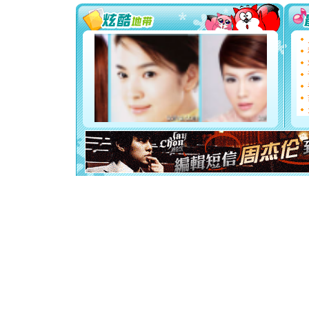
你太多，
要平安！
[圣诞节]
能正大光明
天都要快
[圣诞节]
如意,快乐
[元旦]
看
断电。爱
你是我专
[元旦]
如
起；二是
离。水晶
[元旦]
当
泣，这痛
卖了。水
[春节]
风
颜！冬去
道一声平
[春节]
传
片叶子是
送你一棵