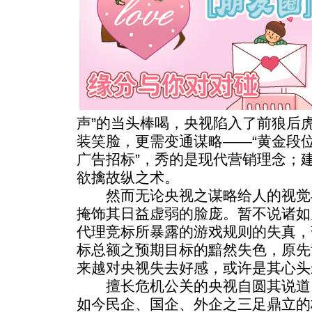
声”的当头棒喝，央视陷入了前狼后
装笑脸，更需变通谋略——“黄金段位
广告招标”，秀的是现代营销理念；
欲擒故纵之术。
然而无论央视之谋略给人的视觉
掩饰其日益虚弱的脸庞。暂不说诸如
代理竞标所暴露的游戏规则的失真，
标总额之预期目标的黯然失色，原先
来越对央视失去好感，或许是其心头
擅长危机公关的央视自圆其说道，
如今民企、国企、外企之三足鼎立的