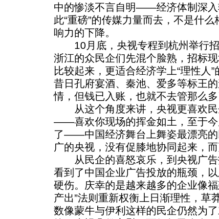
中的惨淡不言自明——经济体制深入
此“重磅”的传媒力量而去，不是什
响力的下降。
10月底，央视专程到杭州举行招
浙江的众民企们先混个脸熟，招标现
比较起来，更适合经济学上“理性人
昔日孔府宴酒、秦池、爱多等标王的
情，但钱已入账，也就不去管那么多
从这个角度来讲，央视更喜欢民
——喜欢你现场的挥金如土，至于今
了——中国经济舞台上舞姿最漂亮的
广的央视，没有促膝地协同起来，而
从民企的喜怒哀乐，到央视广告
看到了中国企业广告投放的瓶颈，以
硬伤。庆幸的是越来越多的企业像福
产出”法则重新权衡上日渐理性，草
数像蒙牛与伊利这样的民企仍然为了