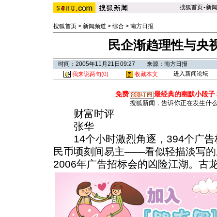
搜狐首页
-
新
搜狐首页
>
新闻频道
>
综合
>
南方日报
民企渐趋理性与央
时间：2005年11月21日09:27 来源：南方日报
进入新闻论坛
我来说两句(
0
)
收藏本文
免费
最经典的幽默小段子
搜狐新闻，告诉你正在发生什
财富时评
张华
14个小时激烈角逐，394个广告标
民币顷刻间易主——看似轻描淡写的
2006年广告招标会的凶险江湖。古