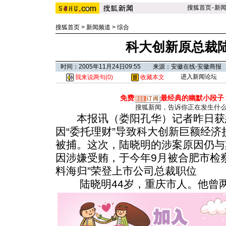
搜狐首页
-
新
搜狐首页
>
新闻频道
>
综合
科大创新原总裁
时间：2005年11月24日09:55 来源：安徽在线-安徽商报
进入新闻论坛
我来说两句(
0
)
收藏本文
免费
最经典的幽默小段子
搜狐新闻，告诉你正在发生什
本报讯（娄阳孔华）记者昨日获
因“委托理财”导致科大创新巨额经
被捕。这次，陆晓明的涉案原因仍与
因涉嫌受贿，于今年9月被合肥市检
料海归”荣登上市公司总裁职位
陆晓明44岁，重庆市人。
他曾两