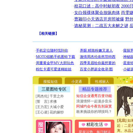
·
校花口述：高中时献初夜
200
·
女白领祼体聚会放纵肉体
尚雯婕
·
曹颖印小天酒店开房照被爆
野
·
诡秘莫测：二战五大未解之谜
【
相关链接
】
[圣诞节]
你太多，
要平安！
[圣诞节]
搜狐短信
小灵通
性感丽人
能正大光明
天都要快
三星图铃专区
精品专题推荐
[圣诞节]
短信企业通秀百变功能
[周杰伦] 千里之外
如意,快乐
浪漫情怀一起漫步音乐
[誓 言] 求佛
[元旦]
看
同城约会今夜告别寂寞
[王力宏] 大城小爱
断电。爱
敢来挑战你的球技吗？
[王心凌] 花的嫁纱
你是我专
[元旦]
如
起；二是
精彩生活
离。水晶
星座运势
每日财运