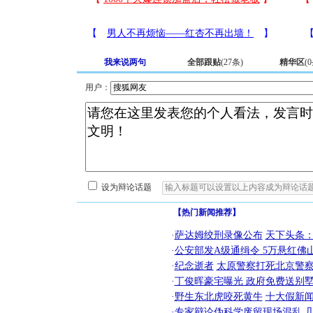
我来说两句
全部跟贴
(
27
条)
精华区
(
0
用户：
设为辩论话题
【热门新闻推荐】
·
萨达姆绞刑录像公布
天下头条
·
公安部发A级通缉令 5万悬红佛山
·
纪念逝者
太原警察打死北京警察
·
丁俊晖豪宅曝光 政府免费送别墅
·
野生东北虎咬死黄牛
十大假新
·
专家辩论伪科学废留现场混乱 几