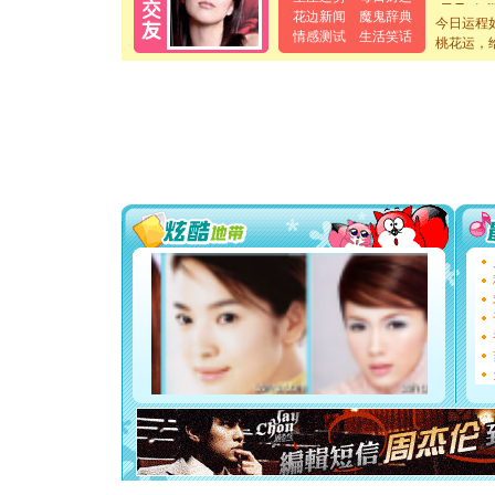
[元旦]
当
花边新闻
魔鬼辞典
泣，这痛
今日运程
情感测试
生活笑话
卖了。水
桃花运，
[春节]
风
颜！冬去
道一声平
[春节]
传
片叶子是
送你一棵
[圣诞节]
你太多，
要平安！
[圣诞节]
能正大光明
天都要快
[圣诞节]
如意,快乐
[元旦]
看
断电。爱
你是我专
[元旦]
如
起；二是
离。水晶
[元旦]
当
泣，这痛
卖了。水
[春节]
风