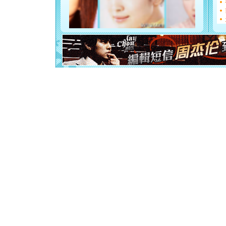
[元旦]
看
断电。爱
你是我专
[元旦]
如
起；二是
离。水晶
[元旦]
当
泣，这痛
卖了。水
[春节]
风
颜！冬去
道一声平
[春节]
传
片叶子是
送你一棵