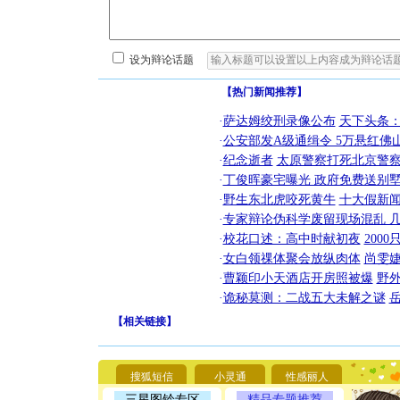
设为辩论话题
【热门新闻推荐】
·
萨达姆绞刑录像公布
天下头条
·
公安部发A级通缉令 5万悬红佛山
·
纪念逝者
太原警察打死北京警察
·
丁俊晖豪宅曝光 政府免费送别墅
·
野生东北虎咬死黄牛
十大假新
·
专家辩论伪科学废留现场混乱 几
·
校花口述：高中时献初夜
200
·
女白领祼体聚会放纵肉体
尚雯婕
·
曹颖印小天酒店开房照被爆
野
·
诡秘莫测：二战五大未解之谜
【
相关链接
】
[圣诞节]
你太多，
要平安！
搜狐短信
小灵通
性感丽人
[圣诞节]
三星图铃专区
精品专题推荐