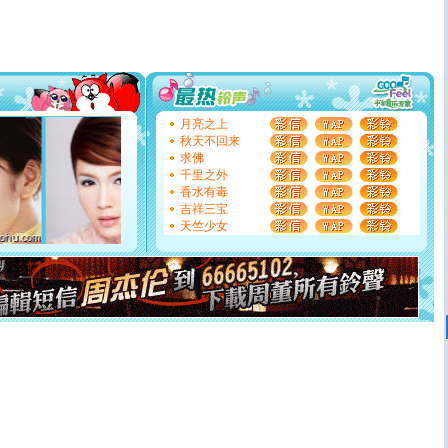
片叶子是希望，第三片叶子是爱情，第四片叶子是幸运。
送你一棵薰衣草，愿你新年快乐！
[圣诞节]
圣诞节到了，想想没什么送给你的，又不打算给
你太多，只有给你五千万：千万快乐！千万要健康！千万
要平安！千万要知足！千万不要忘记我！
[圣诞节]
不只这样的日子才会想起你,而是这样的日子才
能正大光明地骚扰你,告诉你,圣诞要快乐!新年要快乐!天
月亮之上
天都要快乐噢!
秋天不回来
[圣诞节]
奉上一颗祝福的心,在这个特别的日子里,愿幸福,
求佛
如意,快乐,鲜花,一切美好的祝愿与你同在.圣诞快乐!
千里之外
[元旦]
看到你我会触电；看不到你我要充电；没有你我会
香水有毒
断电。爱你是我职业，想你是我事业，抱你是我特长，吻
吉祥三宝
你是我专业！水晶之恋祝你新年快乐
天竺少女
[元旦]
如果上天让我许三个愿望，一是今生今世和你在一
起；二是再生再世和你在一起；三是三生三世和你不再分
离。水晶之恋祝你新年快乐
[元旦]
当我狠下心扭头离去那一刻，你在我身后无助地哭
泣，这痛楚让我明白我多么爱你。我转身抱住你：这猪不
卖了。水晶之恋祝你新年快乐。
[春节]
风柔雨润好月圆，半岛铁盒伴身边，每日尽显开心
颜！冬去春来似水如烟，劳碌人生需尽欢！听一曲轻歌，
道一声平安！新年吉祥万事如愿
[春节]
传说薰衣草有四片叶子：第一片叶子是信仰，第二
片叶子是希望，第三片叶子是爱情，第四片叶子是幸运。
送你一棵薰衣草，愿你新年快乐！