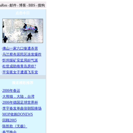
naRen
-
邮件
-
博客
-
BBS
-
搜狗
点击今日
·
佛山一家六口惨遭杀害
·
乌兰察布居民区连发爆炸
·
忻州煤矿安监局好气派
·
杜世成助推青岛房价?
·
平安夜女子遭遇飞车党
频道精彩推荐
·
2006年春运
·
大熊猫，大陆，台湾
·
2006年德国足球世界杯
·
李宇春发单曲张朝阳捧场
·
MOP收购DONEWS
·
回顾2005
·
陈凯歌《无极》
·
春节晚会