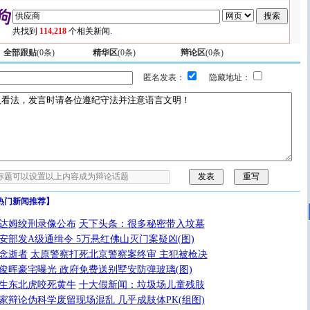
共找到
114,218
个相关新闻.
全部跟贴
(
0
条)
精华区
(
0
条)
辩论区
(
0
条)
匿名发表：
隐藏地址：
热门新闻推荐】
达姆绞刑录像公布
天下头条：很多秘密带入坟墓
安部发A级通缉令 5万悬红佛山灭门案疑凶(图)
念逝者
太原警察打死北京警察案终审 主犯被枪决
俊晖豪宅曝光 政府免费送别墅安防弹玻璃(图)
生东北虎咬死黄牛
十大假新闻：垃圾场儿童残肢
家辩论伪科学废留现场混乱 几乎成肢体PK(组图)