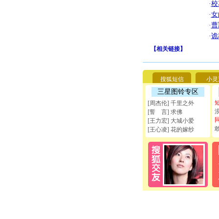
·
校
·
女
·
曹
·
诡
【
相关链接
】
搜狐短信
小灵
三星图铃专区
[周杰伦] 千里之外
[誓 言] 求佛
[王力宏] 大城小爱
[王心凌] 花的嫁纱