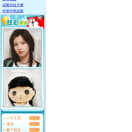
·
达喀尔拉力赛
·
沙龙中风住院
一个人哭
退后
断了的弦