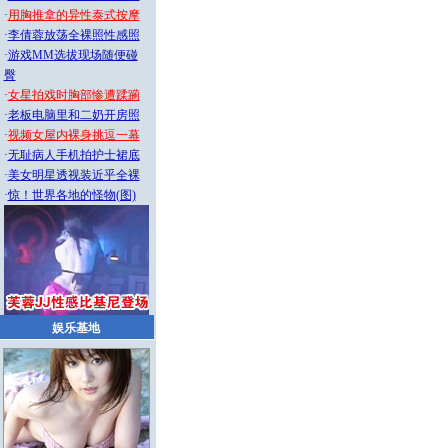
·
用胸推拿的异性泰式按摩
·
李倩蓉放荡全裸照性感照
·
游戏MM选拔现场随便碰
臀
·
女星拍戏时胸部惨遭蹂躏
·
老板电脑里和二奶开房照
·
视频女屋内裸身挑逗一幕
·
无耻病人手机拍护士裙底
·
美女明星透视装近乎全裸
·
惊！世界各地的怪物(图)
娱乐基地