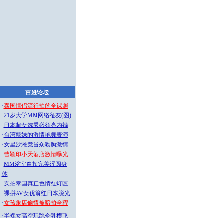
百姓论坛
·
泰国情侣流行拍的全裸照
·
21岁大学MM网络征友(图)
·
日本超女选秀必须亮内裤
·
台湾辣妹的激情艳舞表演
·
女星沙滩竟当众吻胸激情
·
曹颖印小天酒店激情曝光
·
MM浴室自拍完美浑圆身
体
·
实拍泰国真正色情红灯区
·
裸拼AV女优翁红日本脱光
·
女孩旅店偷情被暗拍全程
·
半裸女高空玩跳伞乳横飞