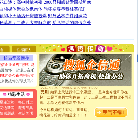
花口述：高中时献初夜
2000只蝴蝶贴爱因斯坦像
白领祼体聚会放纵肉体
尚雯婕客串穆桂英(图)
颖印小天酒店开房照被爆
野外丛林赤裸姐妹花
秘莫测：二战五大未解之谜
岳飞神话的虚假之处
[圣诞节]
圣诞节到了，想想没什么送给你的，又不打算给
你太多，只有给你五千万：千万快乐！千万要健康！千万
要平安！千万要知足！千万不要忘记我！
[圣诞节]
不只这样的日子才会想起你,而是这样的日子才
通
性感丽人
能正大光明地骚扰你,告诉你,圣诞要快乐!新年要快乐!天
精品专题推荐
天都要快乐噢!
[圣诞节]
奉上一颗祝福的心,在这个特别的日子里,愿幸福,
短信企业通秀百变功能
如意,快乐,鲜花,一切美好的祝愿与你同在.圣诞快乐!
浪漫情怀一起漫步音乐
[元旦]
看到你我会触电；看不到你我要充电；没有你我会
同城约会今夜告别寂寞
断电。爱你是我职业，想你是我事业，抱你是我特长，吻
敢来挑战你的球技吗？
你是我专业！水晶之恋祝你新年快乐
[元旦]
如果上天让我许三个愿望，一是今生今世和你在一
精彩生活
起；二是再生再世和你在一起；三是三生三世和你不再分
离。水晶之恋祝你新年快乐
星座运势
每日财运
[元旦]
当我狠下心扭头离去那一刻，你在我身后无助地哭
花边新闻
魔鬼辞典
今日运程如何？财运、事业运、
泣，这痛楚让我明白我多么爱你。我转身抱住你：这猪不
情感测试
生活笑话
桃花运，给你详细道来！！！
卖了。水晶之恋祝你新年快乐。
[春节]
风柔雨润好月圆，半岛铁盒伴身边，每日尽显开心
颜！冬去春来似水如烟，劳碌人生需尽欢！听一曲轻歌，
道一声平安！新年吉祥万事如愿
[春节]
传说薰衣草有四片叶子：第一片叶子是信仰，第二