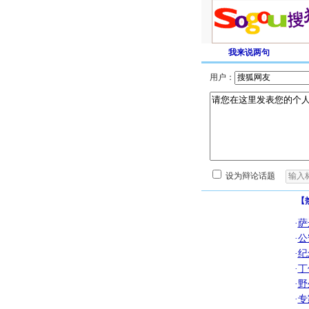
我来说两句
用户：
设为辩论话题
【
·
萨
·
公
·
纪
·
丁
·
野
·
专