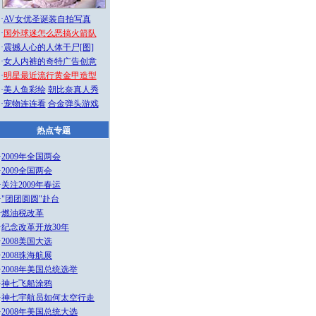
·
AV女优圣诞装自拍写真
·
国外球迷怎么恶搞火箭队
·
震撼人心的人体干尸[图]
·
女人内裤的奇特广告创意
·
明星最近流行黄金甲造型
·
美人鱼彩绘
朝比奈真人秀
·
宠物连连看
合金弹头游戏
热点专题
·
2009年全国两会
·
2009全国两会
·
关注2009年春运
·
"团团圆圆"赴台
·
燃油税改革
·
纪念改革开放30年
·
2008美国大选
·
2008珠海航展
·
2008年美国总统选举
·
神七飞船涂鸦
·
神七宇航员如何太空行走
·
2008年美国总统大选