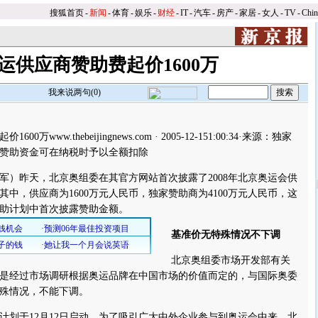
搜狐首页
-
新闻
-
体育
-
娱乐
-
财经
-
IT
-
汽车
-
房产
-
家居
-
女人
-
TV
-
Chi
运供应商赞助费起价1600万
我来说两句(
0
)
ww.thebeijingnews.com · 2005-12-151:00:34·来源：独家
万，赞助资金可在纳税时予以全额扣除
昨天，北京奥组委在其官方网站首次披露了2008年北京奥运会供
中，供应商为1600万元人民币，独家赞助商为4100万元人民币，这
助计划中首次披露赞助金额。
基准价无特殊情况不下调
北京奥组委市场开发部有关
是经过市场调研根据奥运品牌在中国市场的价值而定的，与国际奥委
殊情况，不能下调。
于12月12日启动，为了吸引广大中外企业参与到奥运会中来，北