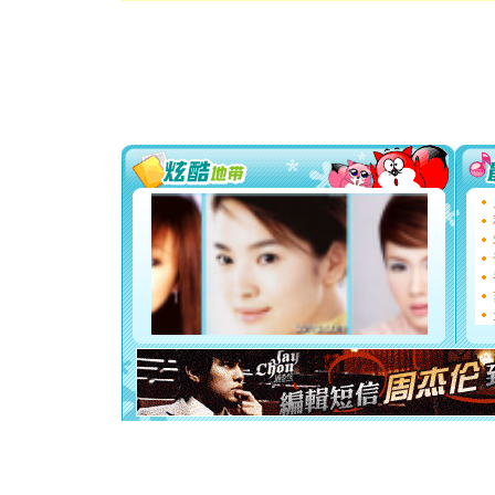
卖了。水
[春节]
风
颜！冬去
道一声平
[春节]
传
片叶子是
送你一棵
[圣诞节]
你太多，
要平安！
[圣诞节]
能正大光明
天都要快
[圣诞节]
如意,快乐
[元旦]
看
断电。爱
你是我专
[元旦]
如
起；二是
离。水晶
[元旦]
当
泣，这痛
卖了。水
[春节]
风
颜！冬去
道一声平