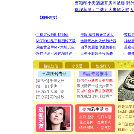
·
曹颖印小天酒店开房照被爆
野
·
诡秘莫测：二战五大未解之谜
【
相关链接
】
[圣诞节]
你太多，
要平安！
搜狐短信
小灵通
性感丽人
[圣诞节]
三星图铃专区
精品专题推荐
能正大光明
天都要快
短信企业通秀百变功能
[周杰伦] 千里之外
[圣诞节]
浪漫情怀一起漫步音乐
[誓 言] 求佛
如意,快乐
同城约会今夜告别寂寞
[王力宏] 大城小爱
[元旦]
看
敢来挑战你的球技吗？
[王心凌] 花的嫁纱
断电。爱
你是我专
精彩生活
[元旦]
如
起；二是
星座运势
每日财运
离。水晶
花边新闻
魔鬼辞典
今日运程
[元旦]
当
情感测试
生活笑话
桃花运，
泣，这痛