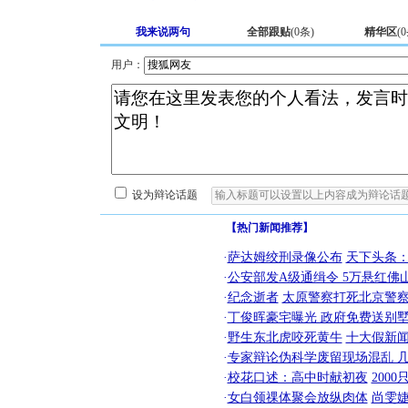
我来说两句
全部跟贴
(
0
条)
精华区
(
0
用户：
设为辩论话题
【热门新闻推荐】
·
萨达姆绞刑录像公布
天下头条
·
公安部发A级通缉令 5万悬红佛山
·
纪念逝者
太原警察打死北京警察
·
丁俊晖豪宅曝光 政府免费送别墅
·
野生东北虎咬死黄牛
十大假新
·
专家辩论伪科学废留现场混乱 几
·
校花口述：高中时献初夜
200
·
女白领祼体聚会放纵肉体
尚雯婕