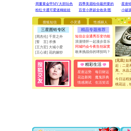
[圣诞节]
你太多，
要平安！
[圣诞节]
搜狐短信
小灵通
性感丽人
能正大光明
天都要快
三星图铃专区
精品专题推荐
[圣诞节]
短信企业通秀百变功能
[周杰伦] 千里之外
如意,快乐
浪漫情怀一起漫步音乐
[誓 言] 求佛
[元旦]
看
同城约会今夜告别寂寞
[王力宏] 大城小爱
断电。爱
敢来挑战你的球技吗？
[王心凌] 花的嫁纱
你是我专
[元旦]
如
起；二是
精彩生活
离。水晶
星座运势
每日财运
[元旦]
当
花边新闻
魔鬼辞典
泣，这痛
今日运程
情感测试
生活笑话
卖了。水
桃花运，
[春节]
风
颜！冬去
道一声平
[春节]
传
片叶子是
送你一棵
[圣诞节]
你太多，
要平安！