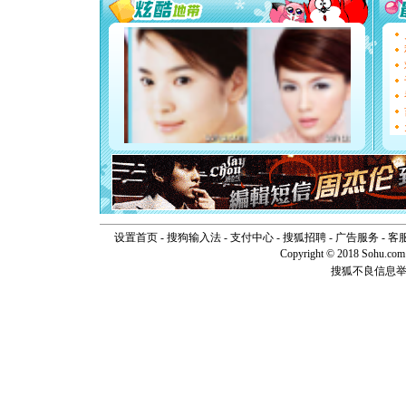
[圣诞节]
能正大光明
天都要快
[圣诞节]
如意,快乐
[元旦]
看
断电。爱
你是我专
[元旦]
如
起；二是
离。水晶
[元旦]
当
泣，这痛
卖了。水
[春节]
风
颜！冬去
设置首页
-
搜狗输入法
-
支付中心
-
搜狐招聘
-
广告服务
-
客
道一声平
Copyright © 2018 Sohu.com I
[春节]
传
搜狐不良信息
片叶子是
送你一棵