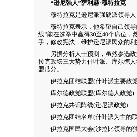
“逊尼强人”萨利赫·穆特拉克
穆特拉克是逊尼派强硬派领导人
穆特拉克表示，他希望自己领导的
线”能在选举中赢得30至40个席位
手，修改宪法，维护逊尼派民众的利
另据分析人士预测，虽然参选政
拉克政坛三大势力什叶派、库尔德人
盟瓜分。
伊拉克团结联盟(什叶派主要政党
库尔德政党联盟(库尔德人政党)
伊拉克共识阵线(逊尼派政党)
伊拉克团结名单(什叶派为主的联
伊拉克国民大会(沙拉比领导的独