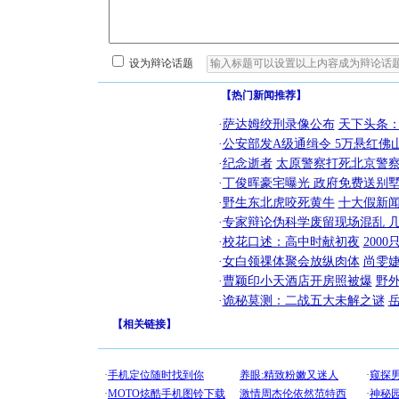
设为辩论话题
【热门新闻推荐】
·
萨达姆绞刑录像公布
天下头条
·
公安部发A级通缉令 5万悬红佛山
·
纪念逝者
太原警察打死北京警察
·
丁俊晖豪宅曝光 政府免费送别墅
·
野生东北虎咬死黄牛
十大假新
·
专家辩论伪科学废留现场混乱 几
·
校花口述：高中时献初夜
200
·
女白领祼体聚会放纵肉体
尚雯婕
·
曹颖印小天酒店开房照被爆
野
·
诡秘莫测：二战五大未解之谜
【
相关链接
】