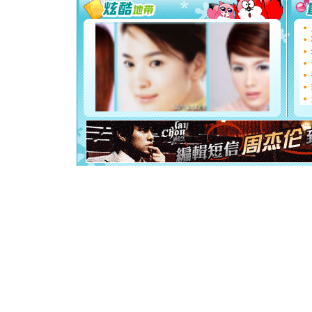
[圣诞节]
能正大光明
天都要快
[圣诞节]
如意,快乐
[元旦]
看
断电。爱
你是我专
[元旦]
如
起；二是
离。水晶
[元旦]
当
泣，这痛
卖了。水
[春节]
风
颜！冬去
道一声平
[春节]
传
片叶子是
送你一棵