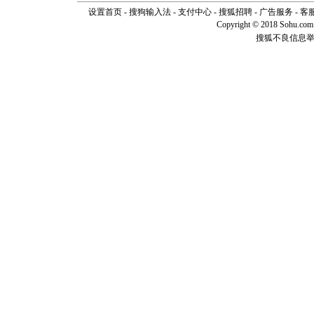
[春节]
风
设置首页
-
搜狗输入法
-
支付中心
-
搜狐招聘
-
广告服务
-
客
颜！冬去
Copyright © 2018 Sohu.com I
道一声平
搜狐不良信息
[春节]
传
片叶子是
送你一棵