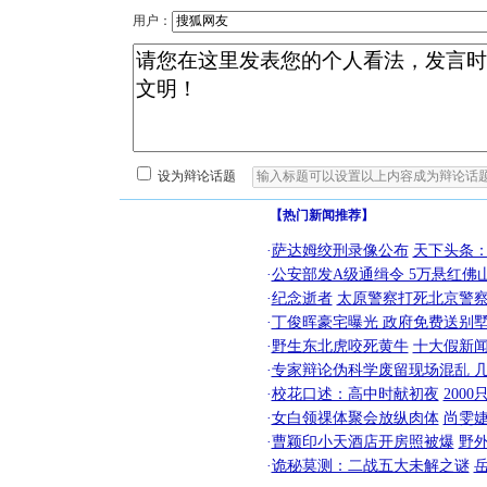
用户：
设为辩论话题
【热门新闻推荐】
·
萨达姆绞刑录像公布
天下头条
·
公安部发A级通缉令 5万悬红佛山
·
纪念逝者
太原警察打死北京警察
·
丁俊晖豪宅曝光 政府免费送别墅
·
野生东北虎咬死黄牛
十大假新
·
专家辩论伪科学废留现场混乱 几
·
校花口述：高中时献初夜
200
·
女白领祼体聚会放纵肉体
尚雯婕
·
曹颖印小天酒店开房照被爆
野
·
诡秘莫测：二战五大未解之谜