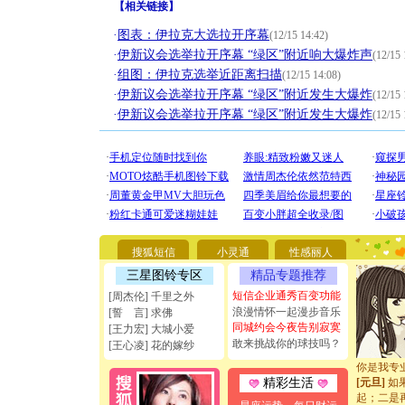
【
相关链接
】
·
图表：伊拉克大选拉开序幕
(12/15 14:42)
·
伊新议会选举拉开序幕 “绿区”附近响大爆炸声
(12/15 
·
组图：伊拉克选举近距离扫描
(12/15 14:08)
·
伊新议会选举拉开序幕 “绿区”附近发生大爆炸
(12/15 
·
伊新议会选举拉开序幕 “绿区”附近发生大爆炸
(12/15 
[圣诞节]
你太多，
要平安！
[圣诞节]
搜狐短信
小灵通
性感丽人
能正大光明
三星图铃专区
精品专题推荐
天都要快
短信企业通秀百变功能
[周杰伦] 千里之外
[圣诞节]
浪漫情怀一起漫步音乐
如意,快乐
[誓 言] 求佛
同城约会今夜告别寂寞
[元旦]
看
[王力宏] 大城小爱
断电。爱
敢来挑战你的球技吗？
[王心凌] 花的嫁纱
你是我专
[元旦]
如
精彩生活
起；二是
离。水晶