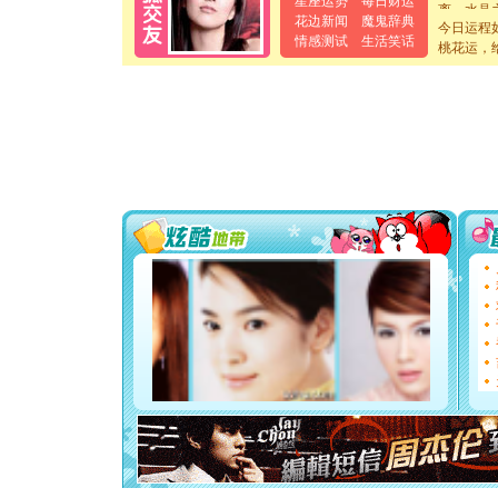
星座运势
每日财运
[元旦]
当
花边新闻
魔鬼辞典
今日运程
泣，这痛
情感测试
生活笑话
桃花运，
卖了。水
[春节]
风
颜！冬去
道一声平
[春节]
传
片叶子是
送你一棵
[圣诞节]
你太多，
要平安！
[圣诞节]
能正大光明
天都要快
[圣诞节]
如意,快乐
[元旦]
看
断电。爱
你是我专
[元旦]
如
起；二是
离。水晶
[元旦]
当
泣，这痛
卖了。水