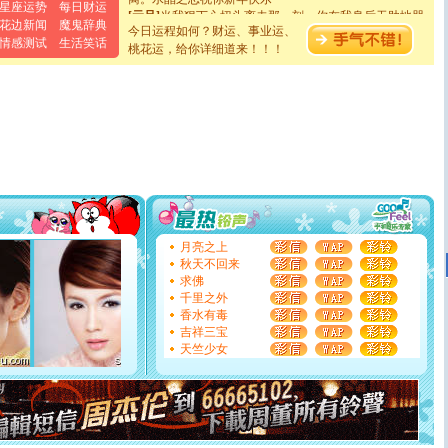
[元旦]
当我狠下心扭头离去那一刻，你在我身后无助地哭
星座运势
每日财运
泣，这痛楚让我明白我多么爱你。我转身抱住你：这猪不
花边新闻
魔鬼辞典
今日运程如何？财运、事业运、
卖了。水晶之恋祝你新年快乐。
情感测试
生活笑话
桃花运，给你详细道来！！！
[春节]
风柔雨润好月圆，半岛铁盒伴身边，每日尽显开心
颜！冬去春来似水如烟，劳碌人生需尽欢！听一曲轻歌，
道一声平安！新年吉祥万事如愿
[春节]
传说薰衣草有四片叶子：第一片叶子是信仰，第二
片叶子是希望，第三片叶子是爱情，第四片叶子是幸运。
送你一棵薰衣草，愿你新年快乐！
[圣诞节]
圣诞节到了，想想没什么送给你的，又不打算给
你太多，只有给你五千万：千万快乐！千万要健康！千万
要平安！千万要知足！千万不要忘记我！
[圣诞节]
不只这样的日子才会想起你,而是这样的日子才
能正大光明地骚扰你,告诉你,圣诞要快乐!新年要快乐!天
天都要快乐噢!
月亮之上
[圣诞节]
奉上一颗祝福的心,在这个特别的日子里,愿幸福,
秋天不回来
如意,快乐,鲜花,一切美好的祝愿与你同在.圣诞快乐!
求佛
[元旦]
看到你我会触电；看不到你我要充电；没有你我会
千里之外
断电。爱你是我职业，想你是我事业，抱你是我特长，吻
香水有毒
你是我专业！水晶之恋祝你新年快乐
吉祥三宝
[元旦]
如果上天让我许三个愿望，一是今生今世和你在一
天竺少女
起；二是再生再世和你在一起；三是三生三世和你不再分
离。水晶之恋祝你新年快乐
[元旦]
当我狠下心扭头离去那一刻，你在我身后无助地哭
泣，这痛楚让我明白我多么爱你。我转身抱住你：这猪不
卖了。水晶之恋祝你新年快乐。