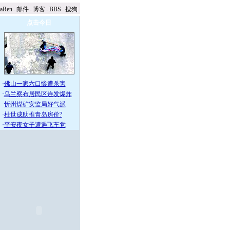
naRen
-
邮件
-
博客
-
BBS
-
搜狗
点击今日
·
佛山一家六口惨遭杀害
·
乌兰察布居民区连发爆炸
·
忻州煤矿安监局好气派
·
杜世成助推青岛房价?
·
平安夜女子遭遇飞车党