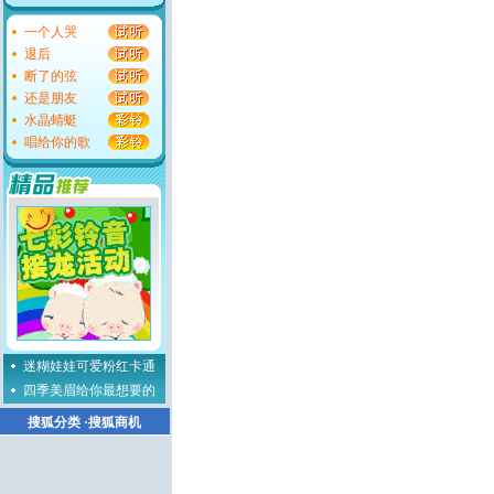
一个人哭
退后
断了的弦
还是朋友
水晶蜻蜓
唱给你的歌
迷糊娃娃可爱粉红卡通
四季美眉给你最想要的
搜狐分类
·
搜狐商机