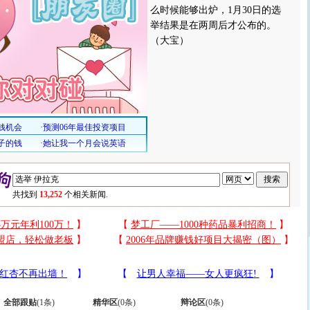
么时候能够出炉，1月30日的选
举结果是在两周后才公布的。
（大宝）
共找到
13,252
个相关新闻.
全部跟贴
(
1
条)
精华区
(
0
条)
辩论区
(
0
条)