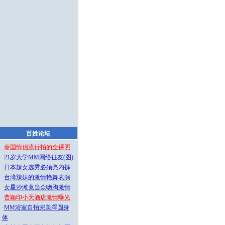
百姓论坛
·
泰国情侣流行拍的全裸照
·
21岁大学MM网络征友(图)
·
日本超女选秀必须亮内裤
·
台湾辣妹的激情艳舞表演
·
女星沙滩竟当众吻胸激情
·
曹颖印小天酒店激情曝光
·
MM浴室自拍完美浑圆身
体