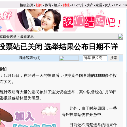
搜狐首页
-
新闻
-
体育
-
娱乐
-
财经
-
IT
-
汽车
-
房产
-
家居
-
女人
-
TV
-
Chi
克议会选举
>
最新消息
投票站已关闭 选举结果公布日期不详
我来说两句(
1
)
网站
】
2月15日，在经过一天的投票后，伊拉克全国各地的33000多个投
左右关闭。
计表明有大量的选民参加了这次议会选举，其中以曾经在1月30日
逊尼派穆斯林最为明显。
此外，由于时差原因，一些
海外投票站仍在开放中。
目前还不清楚选举的结果什