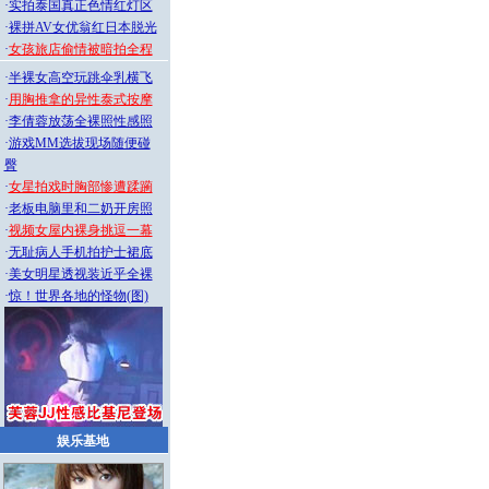
·
实拍泰国真正色情红灯区
·
裸拼AV女优翁红日本脱光
·
女孩旅店偷情被暗拍全程
·
半裸女高空玩跳伞乳横飞
·
用胸推拿的异性泰式按摩
·
李倩蓉放荡全裸照性感照
·
游戏MM选拔现场随便碰
臀
·
女星拍戏时胸部惨遭蹂躏
·
老板电脑里和二奶开房照
·
视频女屋内裸身挑逗一幕
·
无耻病人手机拍护士裙底
·
美女明星透视装近乎全裸
·
惊！世界各地的怪物(图)
娱乐基地