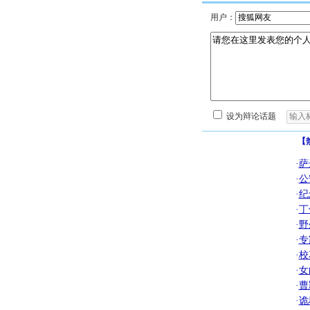
用户：
设为辩论话题
【
·
萨
·
公
·
纪
·
丁
·
野
·
专
·
校
·
女
·
曹
·
诡