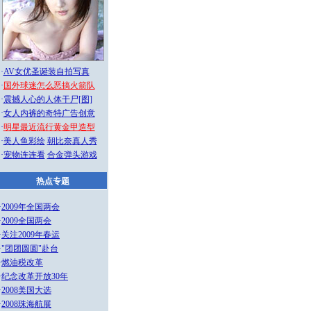
·
AV女优圣诞装自拍写真
·
国外球迷怎么恶搞火箭队
·
震撼人心的人体干尸[图]
·
女人内裤的奇特广告创意
·
明星最近流行黄金甲造型
·
美人鱼彩绘
朝比奈真人秀
·
宠物连连看
合金弹头游戏
热点专题
·
2009年全国两会
·
2009全国两会
·
关注2009年春运
·
"团团圆圆"赴台
·
燃油税改革
·
纪念改革开放30年
·
2008美国大选
·
2008珠海航展