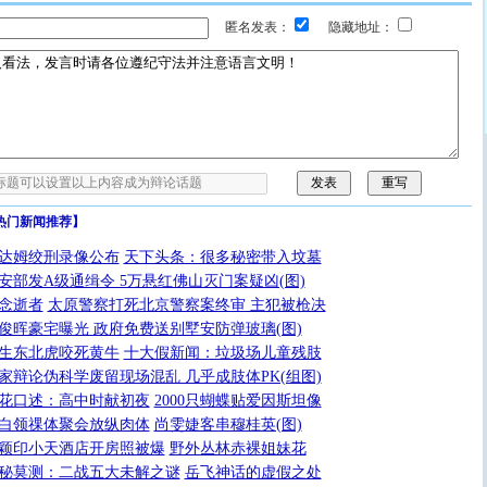
匿名发表：
隐藏地址：
热门新闻推荐】
达姆绞刑录像公布
天下头条：很多秘密带入坟墓
安部发A级通缉令 5万悬红佛山灭门案疑凶(图)
念逝者
太原警察打死北京警察案终审 主犯被枪决
俊晖豪宅曝光 政府免费送别墅安防弹玻璃(图)
生东北虎咬死黄牛
十大假新闻：垃圾场儿童残肢
家辩论伪科学废留现场混乱 几乎成肢体PK(组图)
花口述：高中时献初夜
2000只蝴蝶贴爱因斯坦像
白领祼体聚会放纵肉体
尚雯婕客串穆桂英(图)
颖印小天酒店开房照被爆
野外丛林赤裸姐妹花
秘莫测：二战五大未解之谜
岳飞神话的虚假之处