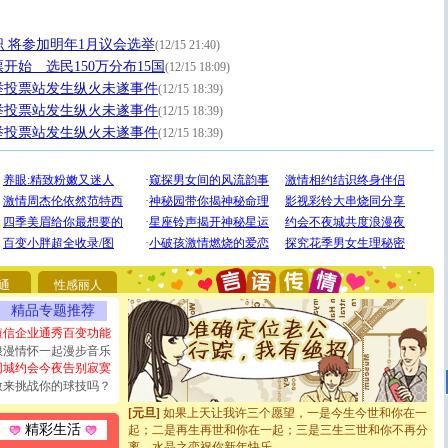
 将参加明年1月议会选举
(12/15 21:40)
开始 选民150万分布15国
(12/15 18:09)
举投票站发生纵火未遂事件
(12/15 18:39)
举投票站发生纵火未遂事件
(12/15 18:39)
举投票站发生纵火未遂事件
(12/15 18:39)
[圣诞节]
圣诞节到了，想想没什么送给你的，又不打算给
你太多，只有给你五千万：千万快乐！千万要健康！千万
要平安！千万要知足！千万不要忘记我！
[圣诞节]
不只这样的日子才会想起你,而是这样的日子才
能正大光明地骚扰你,告诉你,圣诞要快乐!新年要快乐!天
通
性感丽人
天都要快乐噢!
精品专题推荐
[圣诞节]
奉上一颗祝福的心,在这个特别的日子里,愿幸福,
短信企业通秀百变功能
如意,快乐,鲜花,一切美好的祝愿与你同在.圣诞快乐!
浪漫情怀一起漫步音乐
[元旦]
看到你我会触电；看不到你我要充电；没有你我会
同城约会今夜告别寂寞
断电。爱你是我职业，想你是我事业，抱你是我特长，吻
敢来挑战你的球技吗？
你是我专业！水晶之恋祝你新年快乐
[元旦]
如果上天让我许三个愿望，一是今生今世和你在一
起；二是再生再世和你在一起；三是三生三世和你不再分
精彩生活
离。水晶之恋祝你新年快乐