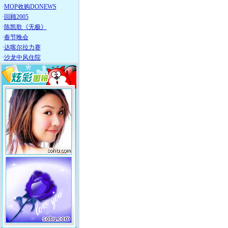
·
MOP收购DONEWS
·
回顾2005
·
陈凯歌《无极》
·
春节晚会
·
达喀尔拉力赛
·
沙龙中风住院