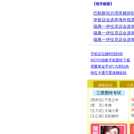
【
相关链接
】
·
巴勒斯坦总理库赖辞职
·
伊新议会选举海外投票
·
瑞典一伊拉克议会选
·
瑞典一伊拉克议会选
·
瑞典一伊拉克议会选
搜狐短信
小灵
三星图铃专区
[周杰伦] 千里之外
[誓 言] 求佛
[王力宏] 大城小爱
[王心凌] 花的嫁纱