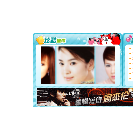
颜！冬去
道一声平
[春节]
传
片叶子是
送你一棵
[圣诞节]
你太多，
要平安！
[圣诞节]
能正大光明
天都要快
[圣诞节]
如意,快乐
[元旦]
看
断电。爱
你是我专
[元旦]
如
起；二是
离。水晶
[元旦]
当
泣，这痛
卖了。水
[春节]
风
颜！冬去
道一声平
[春节]
传