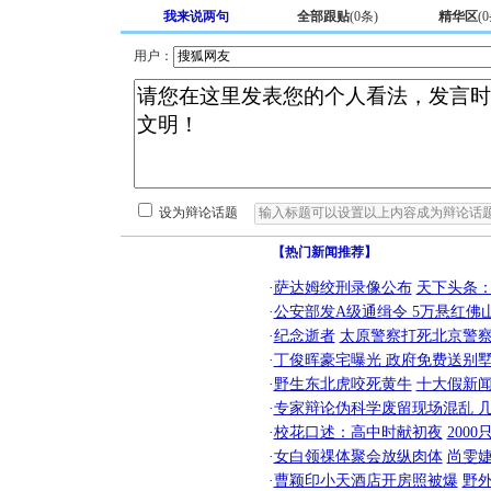
我来说两句
全部跟贴
(
0
条)
精华区
(
0
用户：
设为辩论话题
【热门新闻推荐】
·
萨达姆绞刑录像公布
天下头条
·
公安部发A级通缉令 5万悬红佛山
·
纪念逝者
太原警察打死北京警察
·
丁俊晖豪宅曝光 政府免费送别墅
·
野生东北虎咬死黄牛
十大假新
·
专家辩论伪科学废留现场混乱 几
·
校花口述：高中时献初夜
200
·
女白领祼体聚会放纵肉体
尚雯婕
·
曹颖印小天酒店开房照被爆
野