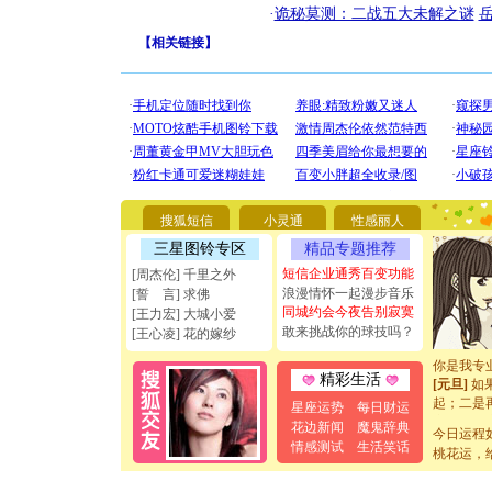
·
诡秘莫测：二战五大未解之谜
【
相关链接
】
[圣诞节]
你太多，
要平安！
搜狐短信
小灵通
性感丽人
[圣诞节]
能正大光明
三星图铃专区
精品专题推荐
天都要快
短信企业通秀百变功能
[周杰伦] 千里之外
[圣诞节]
浪漫情怀一起漫步音乐
[誓 言] 求佛
如意,快乐
同城约会今夜告别寂寞
[王力宏] 大城小爱
[元旦]
看
敢来挑战你的球技吗？
[王心凌] 花的嫁纱
断电。爱
你是我专
[元旦]
如
精彩生活
起；二是
星座运势
每日财运
离。水晶
花边新闻
魔鬼辞典
[元旦]
当
今日运程
情感测试
生活笑话
泣，这痛
桃花运，
卖了。水
[春节]
风