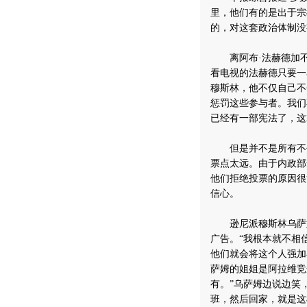
里，他们有的是出于宗
的，对这套政治体制没
离阿布·法赫德加不
看电视的法赫德只要一
穆斯林，他不仅自己不
惩罚这些参与者。我们
已经有一部宪法了，这
但是并不是所有不去
票点太远。由于内政部
他们拒绝投票的原因很
信心。
逊尼派穆斯林乌萨姆
广告。“我根本就不相
他们就会将这个人强加
萨姆的姐姐是阿拉维竞
有。”乌萨姆边说边笑
班，然后回家，就是这