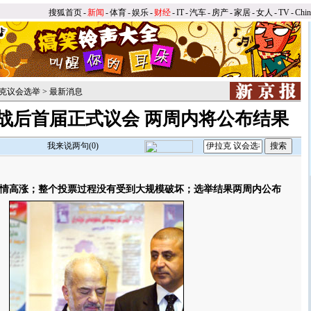
搜狐首页
-
新闻
-
体育
-
娱乐
-
财经
-
IT
-
汽车
-
房产
-
家居
-
女人
-
TV
-
Chi
克议会选举
>
最新消息
战后首届正式议会 两周内将公布结果
我来说两句(
0
)
高涨；整个投票过程没有受到大规模破坏；选举结果两周内公布