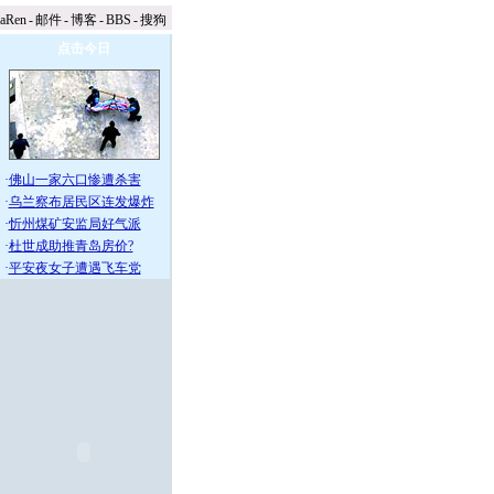
naRen
-
邮件
-
博客
-
BBS
-
搜狗
点击今日
·
佛山一家六口惨遭杀害
·
乌兰察布居民区连发爆炸
·
忻州煤矿安监局好气派
·
杜世成助推青岛房价?
·
平安夜女子遭遇飞车党