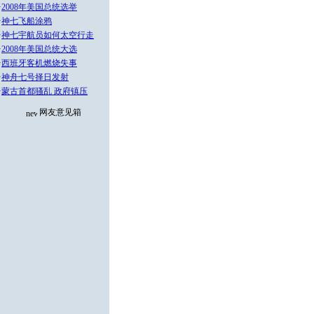
·
2008年美国总统选举
·
神七飞船涂鸦
·
神七宇航员如何太空行走
·
2008年美国总统大选
·
西班牙客机燃烧失事
·
神舟七号择日发射
·
蒙古首都骚乱 政府镇压
网友意见箱