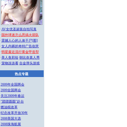
·
AV女优圣诞装自拍写真
·
国外球迷怎么恶搞火箭队
·
震撼人心的人体干尸[图]
·
女人内裤的奇特广告创意
·
明星最近流行黄金甲造型
·
美人鱼彩绘
朝比奈真人秀
·
宠物连连看
合金弹头游戏
热点专题
·
2009年全国两会
·
2009全国两会
·
关注2009年春运
·
"团团圆圆"赴台
·
燃油税改革
·
纪念改革开放30年
·
2008美国大选
·
2008珠海航展