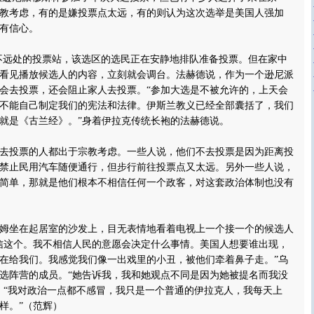
教考虑，有的是嫌投票点太远，有的则认为这次选举是美国人强加
有信心。
远处的投票站，该选区的选民正在安静地排队准备投票。但在家中
看见播放候选人的内容，立刻就会调台。法赫德说，作为一个逊尼派
会去投票，还会阻止家人去投票。“参加大选是不被允许的，上天会
不能自己制定我们的宪法和法律。伊斯兰教义已经全部囊括了，我们
就是《古兰经》。”身着伊拉克传统长袍的法赫德说。
投票的人都出于宗教考虑。一些人说，他们不去投票是因为距离投
禁止民用汽车随便通行，但步行前往投票点又太远。另外一些人说，
简单，那就是他们根本不相信任何一个政客，对这套政治体制也没有
坐在起居室的沙发上，目无表情地看着电视上一个接一个的候选人
信这个。我不相信人民的意愿会决定什么事情。美国人想要谁出现，
在给我们。我感觉我们像一出戏里的小丑，被他们牵着鼻子走。”乌
选阵营的成员。“她告诉我，我和她观点不同是因为她被提名而我没
，“我对政治一点都不感冒，我只是一个普通的伊拉克人，我每天上
样。”（范辉）