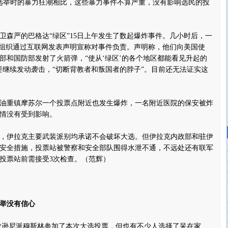
选举时的暴力狂潮相比，这些暴力事件不算严重，没有影响选民的投
严的巴格达“绿区”15日上午发生了数起爆炸事件。几小时后，一
的组织通过互联网发表声明宣称对事件负责。声明称，他们向美国使
部和国防部发射了火箭弹，“使从‘绿区’的各个地区都能看见升起的
要继续发动袭击，“切断背教者和叛国者的脖子”。目前还无法证实这
重镇摩苏尔一个投票点附近也发生爆炸，一名附近医院的保安被炸
情没有受到影响。
伊拉克主要武装派别均承诺不会破坏大选。但伊拉克内政部和驻伊
安全措施，投票站被警察和安全部队围得水泄不通，不远处还有联军
投票站前需接受3次检查。（范辉）
举没有信心
逊尼派穆斯林参加了本次大选投票，但也有不少人选择了呆在家