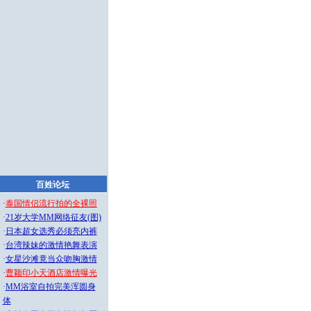
百姓论坛
·
泰国情侣流行拍的全裸照
·
21岁大学MM网络征友(图)
·
日本超女选秀必须亮内裤
·
台湾辣妹的激情艳舞表演
·
女星沙滩竟当众吻胸激情
·
曹颖印小天酒店激情曝光
·
MM浴室自拍完美浑圆身
体