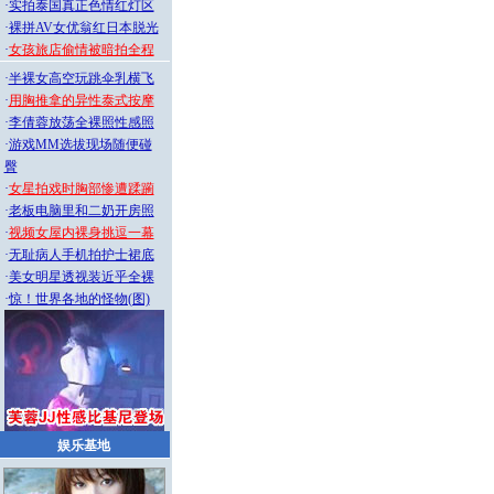
·
实拍泰国真正色情红灯区
·
裸拼AV女优翁红日本脱光
·
女孩旅店偷情被暗拍全程
·
半裸女高空玩跳伞乳横飞
·
用胸推拿的异性泰式按摩
·
李倩蓉放荡全裸照性感照
·
游戏MM选拔现场随便碰
臀
·
女星拍戏时胸部惨遭蹂躏
·
老板电脑里和二奶开房照
·
视频女屋内裸身挑逗一幕
·
无耻病人手机拍护士裙底
·
美女明星透视装近乎全裸
·
惊！世界各地的怪物(图)
娱乐基地