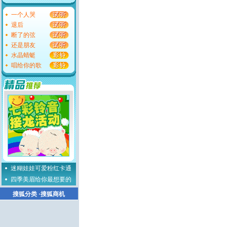
一个人哭
退后
断了的弦
还是朋友
水晶蜻蜓
唱给你的歌
迷糊娃娃可爱粉红卡通
四季美眉给你最想要的
搜狐分类
·
搜狐商机