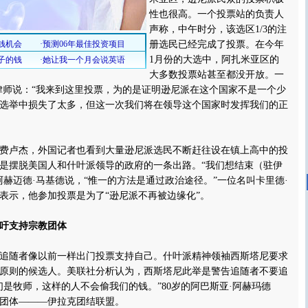
性也很高。一个投票站的负责人
声称，中午时分，该选区1/3的注
册选民已经完成了投票。在今年
1月份的大选中，阿扎米亚区的
大多数投票站甚至都没开放。一
律师说：“我来到这里投票，为的是证明逊尼派在这个国家不是一个少
选举中损失了太多，但这一次我们将在领导这个国家时发挥我们的正
卢杰，外国记者也看到大量逊尼派选民不断赶往设在镇上高中的投
是摆脱美国人和什叶派领导的政府的一条出路。“我们想结束（驻伊
阿赫迈德·马基德说，“惟一的方法是通过政治途径。”一位名叫卡里德·
表示，他参加投票是为了“逊尼派不再被边缘化”。
吁支持宗教团体
随者像以前一样出门投票支持自己。什叶派精神领袖西斯塔尼要求
原则的候选人。美联社分析认为，西斯塔尼此举是警告追随者不要追
们是牧师，这样的人不会偷我们的钱。”80岁的阿巴斯亚·阿赫玛德
团体———伊拉克团结联盟。