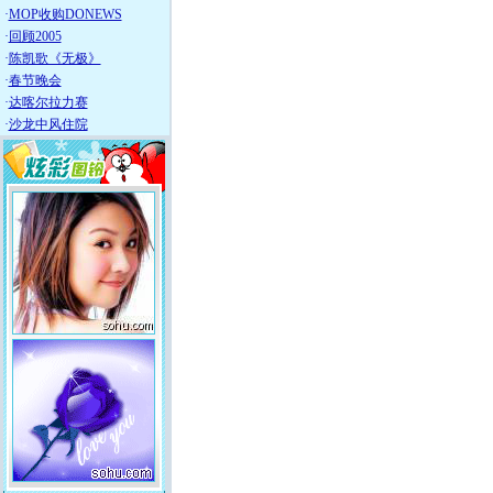
·
MOP收购DONEWS
·
回顾2005
·
陈凯歌《无极》
·
春节晚会
·
达喀尔拉力赛
·
沙龙中风住院