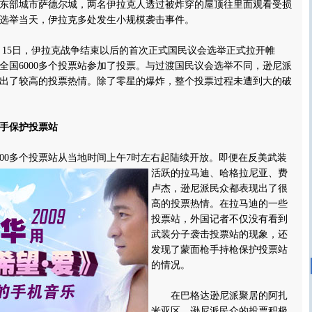
东部城市萨德尔城，两名伊拉克人透过被炸穿的屋顶往里面观看受损
选举当天，伊拉克多处发生小规模袭击事件。
15日，伊拉克战争结束以后的首次正式国民议会选举正式拉开帷
往全国6000多个投票站参加了投票。与过渡国民议会选举不同，逊尼派
出了较高的投票热情。除了零星的爆炸，整个投票过程未遭到大的破
手保护投票站
0多个投票站从当地时间上午7时左右起陆续开放。
即便在反美武装
活跃的拉马迪、哈格拉尼亚、费
卢杰，逊尼派民众都表现出了很
高的投票热情。在拉马迪的一些
投票站，外国记者不仅没有看到
武装分子袭击投票站的现象，还
发现了蒙面枪手持枪保护投票站
的情况。
在巴格达逊尼派聚居的阿扎
米亚区，逊尼派民众的投票积极