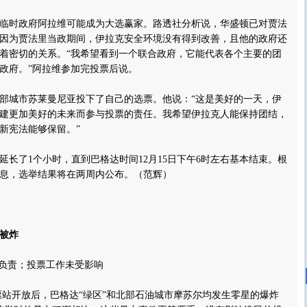
时政府阿拉维可能成为大选赢家。路透社分析说，华盛顿已对贾法
因为贾法里当政期间，伊拉克安全环境没有得到改善，且他的政府还
着密切的关系。“我希望看到一个联合政府，它能代表各个主要的团
政府。”阿拉维参加完投票后说。
城市苏莱曼尼亚投下了自己的选票。他说：“这是美好的一天，伊
建更加美好的未来而参与投票的责任。我希望伊拉克人能保持团结，
新宪法能够保留。”
了1个小时，直到巴格达时间12月15日下午6时左右基本结束。根
息，选举结果将在两周内公布。（范辉）
连被炸
负责；投票工作未受影响
开放后，巴格达“绿区”和北部石油城市摩苏尔均发生零星的爆炸