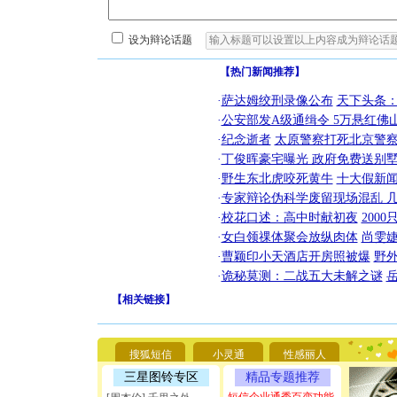
设为辩论话题
【热门新闻推荐】
·
萨达姆绞刑录像公布
天下头条
·
公安部发A级通缉令 5万悬红佛山
·
纪念逝者
太原警察打死北京警察
·
丁俊晖豪宅曝光 政府免费送别墅
·
野生东北虎咬死黄牛
十大假新
·
专家辩论伪科学废留现场混乱 几
·
校花口述：高中时献初夜
200
·
女白领祼体聚会放纵肉体
尚雯婕
·
曹颖印小天酒店开房照被爆
野
·
诡秘莫测：二战五大未解之谜
[圣诞节]
【
相关链接
】
你太多，
要平安！
[圣诞节]
搜狐短信
小灵通
性感丽人
能正大光明
天都要快
三星图铃专区
精品专题推荐
[圣诞节]