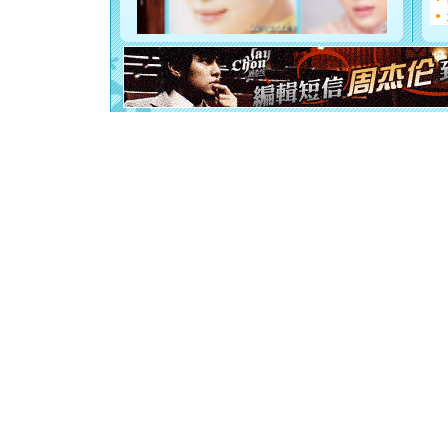
你是我专
[元旦]
如
起；二是
离。水晶
[元旦]
当
泣，这痛
卖了。水
[春节]
风
颜！冬去
道一声平
[春节]
传
片叶子是
送你一棵