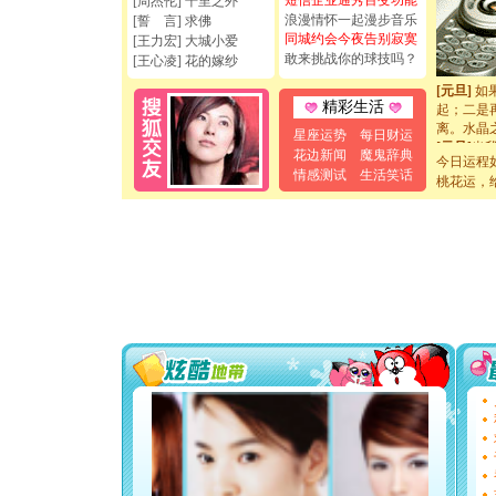
短信企业通秀百变功能
[周杰伦] 千里之外
如意,快乐
浪漫情怀一起漫步音乐
[誓 言] 求佛
[元旦]
看
同城约会今夜告别寂寞
[王力宏] 大城小爱
断电。爱
敢来挑战你的球技吗？
[王心凌] 花的嫁纱
你是我专
[元旦]
如
起；二是
精彩生活
离。水晶
星座运势
每日财运
[元旦]
当
花边新闻
魔鬼辞典
泣，这痛
今日运程
情感测试
生活笑话
卖了。水
桃花运，
[春节]
风
颜！冬去
道一声平
[春节]
传
片叶子是
送你一棵
[圣诞节]
你太多，
要平安！
[圣诞节]
能正大光明
天都要快
[圣诞节]
如意,快乐
[元旦]
看
断电。爱