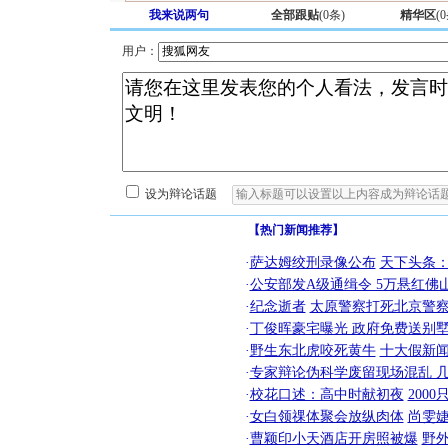
我来说两句
全部跟贴
(
0
条)
精华区
(
0
用户：
设为辩论话题
【热门新闻推荐】
·
萨达姆绞刑录像公布
天下头条
·
公安部发A级通缉令 5万悬红佛山
·
纪念逝者
太原警察打死北京警察
·
丁俊晖豪宅曝光 政府免费送别墅
·
野生东北虎咬死黄牛
十大假新
·
专家辩论伪科学废留现场混乱 几
·
校花口述：高中时献初夜
200
·
女白领祼体聚会放纵肉体
尚雯婕
·
曹颖印小天酒店开房照被爆
野
[圣诞节]