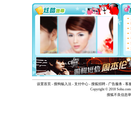
能正大光明
天都要快
[圣诞节]
如意,快乐
[元旦]
看
断电。爱
你是我专
[元旦]
如
起；二是
离。水晶
[元旦]
当
泣，这痛
卖了。水
[春节]
风
颜！冬去
道一声平
[春节]
传
设置首页
-
搜狗输入法
-
支付中心
-
搜狐招聘
-
广告服务
-
客
片叶子是
Copyright © 2018 Sohu.com I
送你一棵
搜狐不良信息