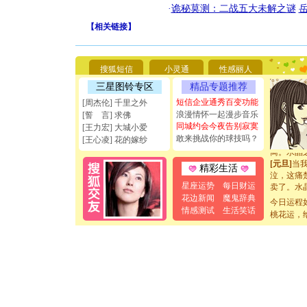
你太多，
·
诡秘莫测：二战五大未解之谜
要平安！
【
相关链接
】
[圣诞节]
能正大光明
天都要快
[圣诞节]
搜狐短信
小灵通
性感丽人
如意,快乐
三星图铃专区
精品专题推荐
[元旦]
看
断电。爱
短信企业通秀百变功能
[周杰伦] 千里之外
你是我专
浪漫情怀一起漫步音乐
[誓 言] 求佛
[元旦]
如
同城约会今夜告别寂寞
[王力宏] 大城小爱
起；二是
敢来挑战你的球技吗？
[王心凌] 花的嫁纱
离。水晶
[元旦]
当
精彩生活
泣，这痛
卖了。水
星座运势
每日财运
[春节]
风
花边新闻
魔鬼辞典
今日运程
颜！冬去
情感测试
生活笑话
桃花运，
道一声平
[春节]
传
片叶子是
送你一棵
[圣诞节]
你太多，
要平安！
[圣诞节]