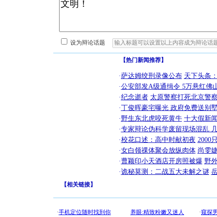
设为辩论话题
【热门新闻推荐】
·
萨达姆绞刑录像公布
天下头条
·
公安部发A级通缉令 5万悬红佛山
·
纪念逝者
太原警察打死北京警察
·
丁俊晖豪宅曝光 政府免费送别墅
·
野生东北虎咬死黄牛
十大假新
·
专家辩论伪科学废留现场混乱 几
·
校花口述：高中时献初夜
200
·
女白领祼体聚会放纵肉体
尚雯婕
·
曹颖印小天酒店开房照被爆
野
·
诡秘莫测：二战五大未解之谜
【
相关链接
】