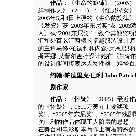
作品：《生命的旋律》（2005）；
牌制作人》（2001）；《红男绿女》
2005年5月4日上演的《生命的旋律》
《发胶》获“2003年东尼奖”及“20
人》获“2001东尼奖”；数个其他奖
汇和外百老汇两栖的卓越服装设计师
的主角马修·柏德利和内森·莱恩度
斯蒂娜·艾普尔盖特设计她在《生命
的设计能间接表达人物性格，难怪百
约翰·帕德里克·山利 John Patrick 
剧作家
作品：《怀疑》（2005）最近作品票
的《怀疑》，1600万美元主要奖项：
奖”、“2005年东尼奖”、“2005年戏
次山利的作品体现工人阶层的思想，
在舞台和电影剧本写作上有着特殊的