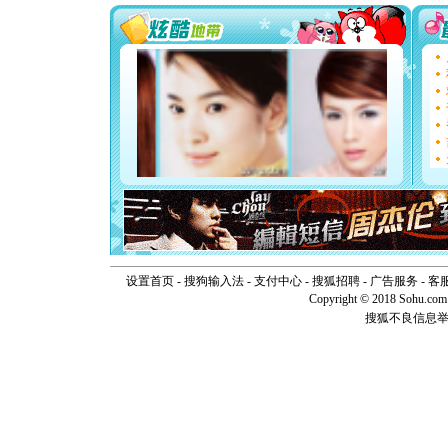
要平安！
[圣诞节]
能正大光明
天都要快
[圣诞节]
如意,快乐
[元旦]
看
断电。爱
你是我专
[元旦]
如
起；二是
离。水晶
[元旦]
当
泣，这痛
卖了。水
[春节]
风
颜！冬去
设置首页
-
搜狗输入法
-
支付中心
-
搜狐招聘
-
广告服务
-
客
道一声平
Copyright © 2018 Sohu.com I
[春节]
传
搜狐不良信息
片叶子是
送你一棵