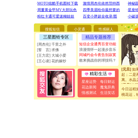
[圣诞节]
你太多，
要平安！
[圣诞节]
搜狐短信
小灵通
性感丽人
能正大光明
天都要快
三星图铃专区
精品专题推荐
[圣诞节]
短信企业通秀百变功能
[周杰伦] 千里之外
如意,快乐
浪漫情怀一起漫步音乐
[誓 言] 求佛
[元旦]
看
同城约会今夜告别寂寞
[王力宏] 大城小爱
断电。爱
敢来挑战你的球技吗？
[王心凌] 花的嫁纱
你是我专
[元旦]
如
起；二是
精彩生活
离。水晶
星座运势
每日财运
[元旦]
当
花边新闻
魔鬼辞典
泣，这痛
今日运程
情感测试
生活笑话
卖了。水
桃花运，
[春节]
风
颜！冬去
道一声平
[春节]
传
片叶子是
送你一棵
[圣诞节]
你太多，