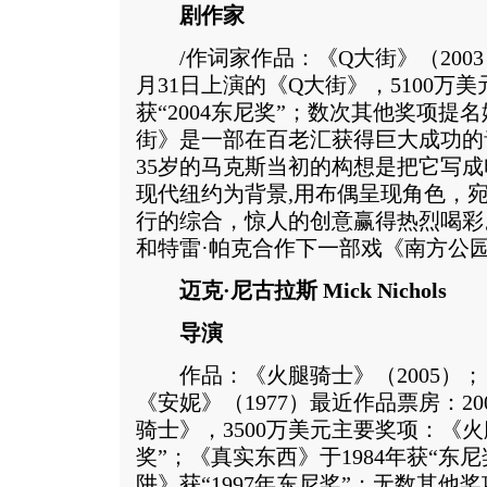
剧作家
/作词家作品：《Q大街》（2003）
月31日上演的《Q大街》，5100万
获“2004东尼奖”；数次其他奖项提
街》是一部在百老汇获得巨大成功的
35岁的马克斯当初的构想是把它写
现代纽约为背景,用布偶呈现角色，
行的综合，惊人的创意赢得热烈喝彩
和特雷·帕克合作下一部戏《南方公
迈克·尼古拉斯 Mick Nichols
导演
作品：《火腿骑士》（2005）；《
《安妮》（1977）最近作品票房：20
骑士》，3500万美元主要奖项：《火
奖”；《真实东西》于1984年获“东
阱》获“1997年东尼奖”；无数其他奖