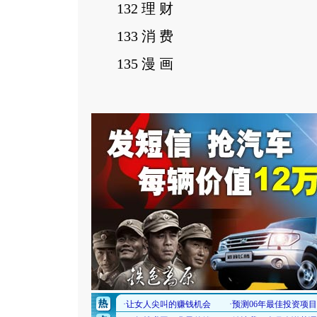
132 理 财
133 消 费
135 漫 画