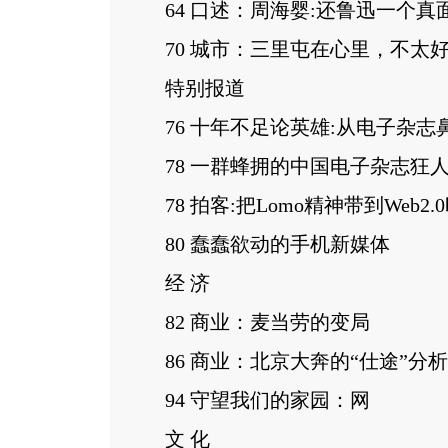
64 口述：周海婴:还鲁迅一个真
70 城市：三里屯在心里，不太
特别报道
76 十年不足论英雄:从电子杂志
78 一群蜂拥的中国电子杂志狂
78 拍客:把Lomo精神带到Web2.
80 蠢蠢欲动的手机新媒体
经 济
82 商业：麦当劳的变局
86 商业：北京大奔的“仕途”分析
94 守望我们的家园：网
文 化