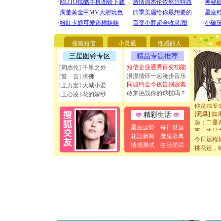
[圣诞节]
你太多，
要平安！
[圣诞节]
搜狐短信
小灵通
性感丽人
能正大光明
三星图铃专区
精品专题推荐
天都要快
[圣诞节]
短信企业通秀百变功能
[周杰伦] 千里之外
如意,快乐
浪漫情怀一起漫步音乐
[誓 言] 求佛
[元旦]
看
同城约会今夜告别寂寞
[王力宏] 大城小爱
断电。爱
敢来挑战你的球技吗？
[王心凌] 花的嫁纱
你是我专
[元旦]
如
精彩生活
起；二是
离。水晶
星座运势
每日财运
[元旦]
当
花边新闻
魔鬼辞典
今日运程
泣，这痛
情感测试
生活笑话
桃花运，
卖了。水
[春节]
风
颜！冬去
道一声平
[春节]
传
片叶子是
送你一棵
[圣诞节]
你太多，