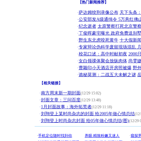
【热门新闻推荐】
·
萨达姆绞刑录像公布
天下头条
·
公安部发A级通缉令 5万悬红佛山
·
纪念逝者
太原警察打死北京警察
·
丁俊晖豪宅曝光 政府免费送别墅
·
野生东北虎咬死黄牛
十大假新
·
专家辩论伪科学废留现场混乱 几
·
校花口述：高中时献初夜
200
·
女白领祼体聚会放纵肉体
尚雯婕
·
曹颖印小天酒店开房照被爆
野
·
诡秘莫测：二战五大未解之谜
【
相关链接
】
·
南方周末新一期封面
(12/29 15:02)
·
封面文章：三问百度
(12/29 13:48)
·
1月封面故事：海外拓荒者
(12/29 11:18)
·
刘翔登上某时尚杂志的封面 给2005年做心情总结
(12/
·
刘翔登上时尚杂志封面 给05年做心情总结(图)
(12/29 