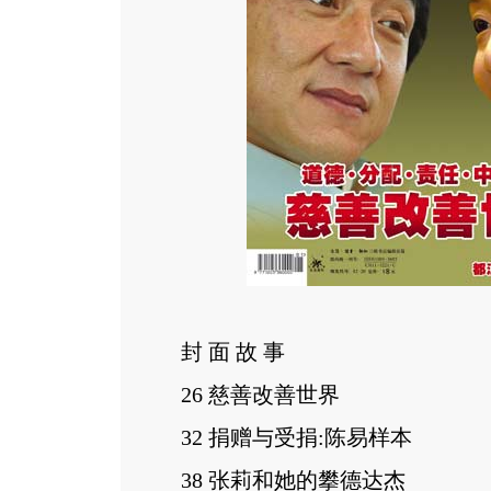
封 面 故 事
26 慈善改善世界
32 捐赠与受捐:陈易样本
38 张莉和她的攀德达杰