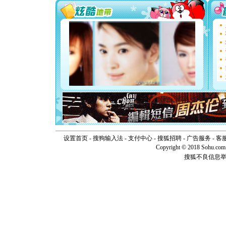
要平安！
[圣诞节]
能正大光明
天都要快
[圣诞节]
如意,快乐
[元旦]
看
断电。爱
你是我专
[元旦]
如
起；二是
离。水晶
[元旦]
当
泣，这痛
卖了。水
[春节]
风
设置首页
-
搜狗输入法
-
支付中心
-
搜狐招聘
-
广告服务
-
客
颜！冬去
Copyright © 2018 Sohu.com I
道一声平
搜狐不良信息
[春节]
传
片叶子是
送你一棵