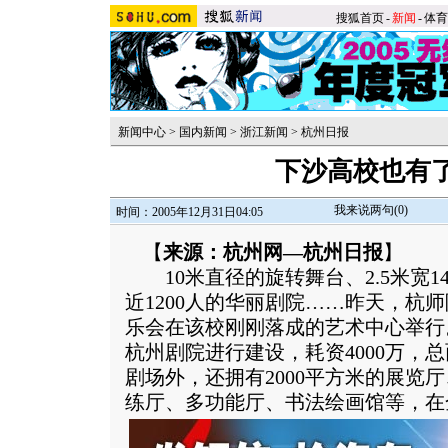
搜狐首页
-
新闻
-
体育
新闻中心
>
国内新闻
>
浙江新闻
>
杭州日报
下沙高校也有
我来说两句(
0
)
时间：2005年12月31日04:05
【
来源：杭州网—杭州日报
】
10米直径的旋转舞台、2.5米宽1
近1200人的华丽剧院……昨天，杭
乐会在该校刚刚落成的艺术中心举行
杭州剧院进行建设，耗资4000万，总
剧场外，还拥有2000平方米的展览厅
练厅、多功能厅、书法绘画馆等，在