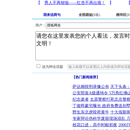
我来说两句
全部跟贴
(
0
条)
精华区
(
0
用户：
设为辩论话题
【热门新闻推荐】
·
萨达姆绞刑录像公布
天下头条
·
公安部发A级通缉令 5万悬红佛山
·
纪念逝者
太原警察打死北京警察
·
丁俊晖豪宅曝光 政府免费送别墅
·
野生东北虎咬死黄牛
十大假新
·
专家辩论伪科学废留现场混乱 几
·
校花口述：高中时献初夜
200