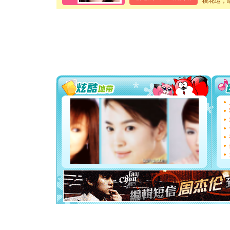
桃花运，
卖了。水
[春节]
风
颜！冬去
道一声平
[春节]
传
片叶子是
送你一棵
[圣诞节]
你太多，
要平安！
[圣诞节]
能正大光明
天都要快
[圣诞节]
如意,快乐
[元旦]
看
断电。爱
你是我专
[元旦]
如
起；二是
离。水晶
[元旦]
当
泣，这痛
卖了。水
[春节]
风
颜！冬去