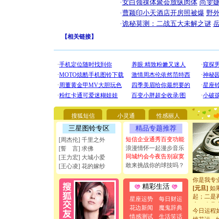
·
女白领祼体聚会放纵肉体
尚雯婕
·
曹颖印小天酒店开房照被爆
野
·
诡秘莫测：二战五大未解之谜
【
相关链接
】
[圣诞节]
你太多，
要平安！
搜狐短信
小灵通
性感丽人
[圣诞节]
能正大光明
三星图铃专区
精品专题推荐
天都要快
短信企业通秀百变功能
[周杰伦] 千里之外
[圣诞节]
浪漫情怀一起漫步音乐
[誓 言] 求佛
如意,快乐
同城约会今夜告别寂寞
[王力宏] 大城小爱
[元旦]
看
敢来挑战你的球技吗？
[王心凌] 花的嫁纱
断电。爱
你是我专
[元旦]
如
精彩生活
起；二是
星座运势
每日财运
离。水晶
花边新闻
魔鬼辞典
[元旦]
当
今日运程
情感测试
生活笑话
泣，这痛