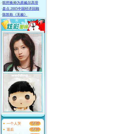
·
联想换帅为原戴尔高管
·
盘点:2005中国经济回顾
·
陈凯歌《无极》
一个人哭
退后