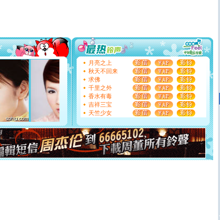
片叶子是希望，第三片叶子是爱情，第四片叶子是幸运。
送你一棵薰衣草，愿你新年快乐！
[圣诞节]
圣诞节到了，想想没什么送给你的，又不打算给
你太多，只有给你五千万：千万快乐！千万要健康！千万
要平安！千万要知足！千万不要忘记我！
[圣诞节]
不只这样的日子才会想起你,而是这样的日子才
能正大光明地骚扰你,告诉你,圣诞要快乐!新年要快乐!天
月亮之上
天都要快乐噢!
秋天不回来
[圣诞节]
奉上一颗祝福的心,在这个特别的日子里,愿幸福,
求佛
如意,快乐,鲜花,一切美好的祝愿与你同在.圣诞快乐!
千里之外
[元旦]
看到你我会触电；看不到你我要充电；没有你我会
香水有毒
断电。爱你是我职业，想你是我事业，抱你是我特长，吻
吉祥三宝
你是我专业！水晶之恋祝你新年快乐
天竺少女
[元旦]
如果上天让我许三个愿望，一是今生今世和你在一
起；二是再生再世和你在一起；三是三生三世和你不再分
离。水晶之恋祝你新年快乐
[元旦]
当我狠下心扭头离去那一刻，你在我身后无助地哭
泣，这痛楚让我明白我多么爱你。我转身抱住你：这猪不
卖了。水晶之恋祝你新年快乐。
[春节]
风柔雨润好月圆，半岛铁盒伴身边，每日尽显开心
颜！冬去春来似水如烟，劳碌人生需尽欢！听一曲轻歌，
道一声平安！新年吉祥万事如愿
[春节]
传说薰衣草有四片叶子：第一片叶子是信仰，第二
片叶子是希望，第三片叶子是爱情，第四片叶子是幸运。
送你一棵薰衣草，愿你新年快乐！