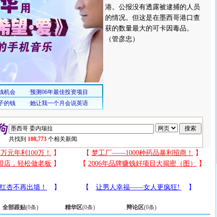
港。公报没有透露被逮捕的人员
的情况。但这是在墨西哥港口查
获的数量最大的可卡因毒品。
（管彦忠）
共找到
108,773
个相关新闻.
全部跟贴
(
0
条)
精华区
(
0
条)
辩论区
(
0
条)