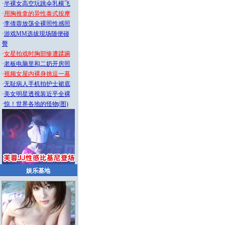
·
半裸女高空玩跳伞乳横飞
·
用胸推拿的异性泰式按摩
·
李倩蓉放荡全裸照性感照
·
游戏MM选拔现场随便碰
臀
·
女星拍戏时胸部惨遭蹂躏
·
老板电脑里和二奶开房照
·
视频女屋内裸身挑逗一幕
·
无耻病人手机拍护士裙底
·
美女明星透视装近乎全裸
·
惊！世界各地的怪物(图)
娱乐基地