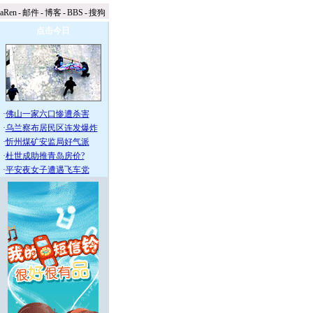
naRen
-
邮件
-
博客
-
BBS
-
搜狗
点击今日
·
佛山一家六口惨遭杀害
·
乌兰察布居民区连发爆炸
·
忻州煤矿安监局好气派
·
杜世成助推青岛房价?
·
平安夜女子遭遇飞车党