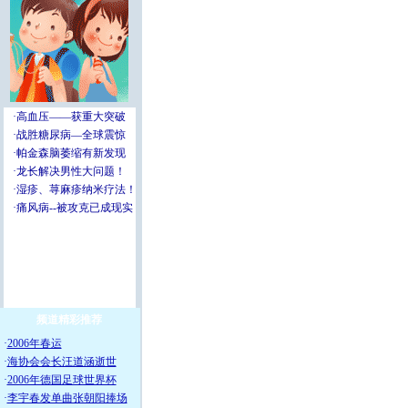
频道精彩推荐
·
2006年春运
·
海协会会长汪道涵逝世
·
2006年德国足球世界杯
·
李宇春发单曲张朝阳捧场