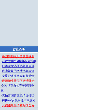
百姓论坛
·
泰国情侣流行拍的全裸照
·
21岁大学MM网络征友(图)
·
日本超女选秀必须亮内裤
·
台湾辣妹的激情艳舞表演
·
女星沙滩竟当众吻胸激情
·
曹颖印小天酒店激情曝光
·
MM浴室自拍完美浑圆身
体
·
实拍泰国真正色情红灯区
·
裸拼AV女优翁红日本脱光
·
女孩旅店偷情被暗拍全程