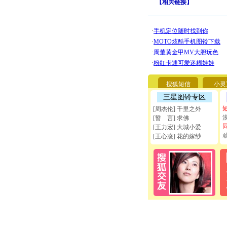
【
相关链接
】
搜狐短信
小灵
三星图铃专区
[周杰伦] 千里之外
[誓 言] 求佛
[王力宏] 大城小爱
[王心凌] 花的嫁纱