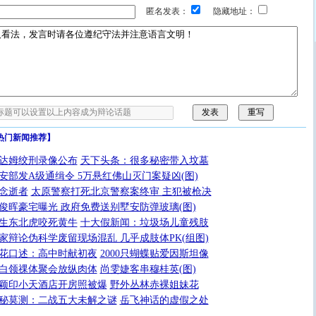
匿名发表：
隐藏地址：
热门新闻推荐】
达姆绞刑录像公布
天下头条：很多秘密带入坟墓
安部发A级通缉令 5万悬红佛山灭门案疑凶(图)
念逝者
太原警察打死北京警察案终审 主犯被枪决
俊晖豪宅曝光 政府免费送别墅安防弹玻璃(图)
生东北虎咬死黄牛
十大假新闻：垃圾场儿童残肢
家辩论伪科学废留现场混乱 几乎成肢体PK(组图)
花口述：高中时献初夜
2000只蝴蝶贴爱因斯坦像
白领祼体聚会放纵肉体
尚雯婕客串穆桂英(图)
颖印小天酒店开房照被爆
野外丛林赤裸姐妹花
秘莫测：二战五大未解之谜
岳飞神话的虚假之处