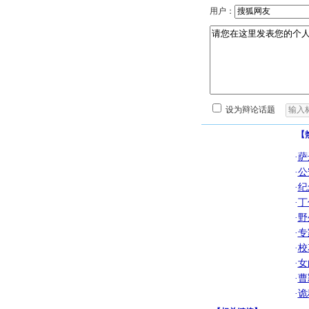
用户：
设为辩论话题
【
·
萨
·
公
·
纪
·
丁
·
野
·
专
·
校
·
女
·
曹
·
诡