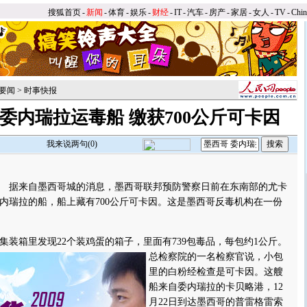
搜狐首页
-
新闻
-
体育
-
娱乐
-
财经
-
IT
-
汽车
-
房产
-
家居
-
女人
-
TV
-
Chi
要闻
>
时事快报
委内瑞拉运毒船 缴获700公斤可卡因
我来说两句(
0
)
 据来自墨西哥城的消息，墨西哥联邦预防警察日前在东南部的尤卡
内瑞拉的船，船上藏有700公斤可卡因。这是墨西哥反毒机构在一份
箱里发现22个装鸡蛋的箱子，里面有739包毒品，每包约1公斤。
总检察院的一名检察官说，小包
里的白粉经检查是可卡因。这艘
船来自委内瑞拉的卡贝略港，12
月22日到达墨西哥的普雷格雷索