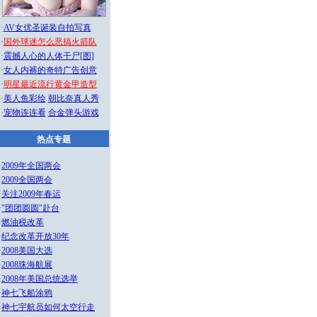
·
AV女优圣诞装自拍写真
·
国外球迷怎么恶搞火箭队
·
震撼人心的人体干尸[图]
·
女人内裤的奇特广告创意
·
明星最近流行黄金甲造型
·
美人鱼彩绘
朝比奈真人秀
·
宠物连连看
合金弹头游戏
热点专题
·
2009年全国两会
·
2009全国两会
·
关注2009年春运
·
"团团圆圆"赴台
·
燃油税改革
·
纪念改革开放30年
·
2008美国大选
·
2008珠海航展
·
2008年美国总统选举
·
神七飞船涂鸦
·
神七宇航员如何太空行走