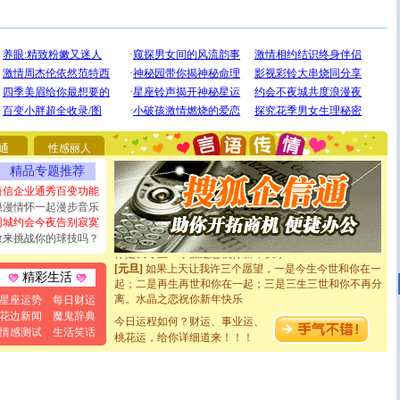
[圣诞节]
圣诞节到了，想想没什么送给你的，又不打算给
你太多，只有给你五千万：千万快乐！千万要健康！千万
要平安！千万要知足！千万不要忘记我！
[圣诞节]
不只这样的日子才会想起你,而是这样的日子才
通
性感丽人
能正大光明地骚扰你,告诉你,圣诞要快乐!新年要快乐!天
天都要快乐噢!
精品专题推荐
[圣诞节]
奉上一颗祝福的心,在这个特别的日子里,愿幸福,
短信企业通秀百变功能
如意,快乐,鲜花,一切美好的祝愿与你同在.圣诞快乐!
浪漫情怀一起漫步音乐
[元旦]
看到你我会触电；看不到你我要充电；没有你我会
同城约会今夜告别寂寞
断电。爱你是我职业，想你是我事业，抱你是我特长，吻
敢来挑战你的球技吗？
你是我专业！水晶之恋祝你新年快乐
[元旦]
如果上天让我许三个愿望，一是今生今世和你在一
起；二是再生再世和你在一起；三是三生三世和你不再分
精彩生活
离。水晶之恋祝你新年快乐
星座运势
每日财运
[元旦]
当我狠下心扭头离去那一刻，你在我身后无助地哭
花边新闻
魔鬼辞典
泣，这痛楚让我明白我多么爱你。我转身抱住你：这猪不
今日运程如何？财运、事业运、
情感测试
生活笑话
卖了。水晶之恋祝你新年快乐。
桃花运，给你详细道来！！！
[春节]
风柔雨润好月圆，半岛铁盒伴身边，每日尽显开心
颜！冬去春来似水如烟，劳碌人生需尽欢！听一曲轻歌，
道一声平安！新年吉祥万事如愿
[春节]
传说薰衣草有四片叶子：第一片叶子是信仰，第二