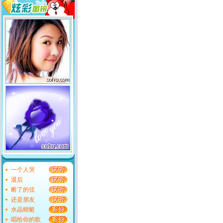
一个人哭
退后
断了的弦
还是朋友
水晶蜻蜓
唱给你的歌