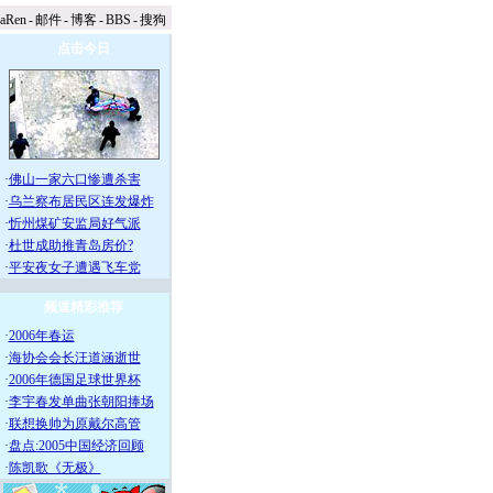
naRen
-
邮件
-
博客
-
BBS
-
搜狗
点击今日
·
佛山一家六口惨遭杀害
·
乌兰察布居民区连发爆炸
·
忻州煤矿安监局好气派
·
杜世成助推青岛房价?
·
平安夜女子遭遇飞车党
频道精彩推荐
·
2006年春运
·
海协会会长汪道涵逝世
·
2006年德国足球世界杯
·
李宇春发单曲张朝阳捧场
·
联想换帅为原戴尔高管
·
盘点:2005中国经济回顾
·
陈凯歌《无极》