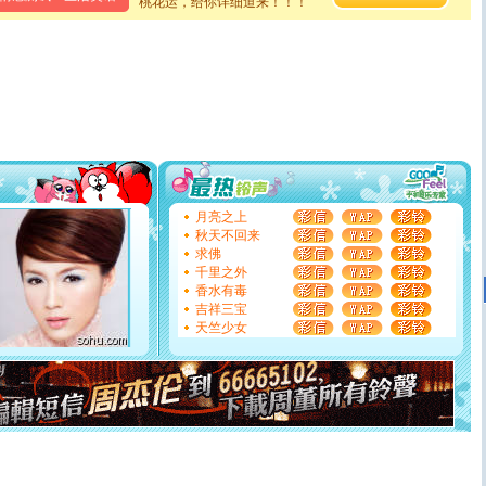
桃花运，给你详细道来！！！
[春节]
风柔雨润好月圆，半岛铁盒伴身边，每日尽显开心
颜！冬去春来似水如烟，劳碌人生需尽欢！听一曲轻歌，
道一声平安！新年吉祥万事如愿
[春节]
传说薰衣草有四片叶子：第一片叶子是信仰，第二
片叶子是希望，第三片叶子是爱情，第四片叶子是幸运。
送你一棵薰衣草，愿你新年快乐！
[圣诞节]
圣诞节到了，想想没什么送给你的，又不打算给
你太多，只有给你五千万：千万快乐！千万要健康！千万
要平安！千万要知足！千万不要忘记我！
[圣诞节]
不只这样的日子才会想起你,而是这样的日子才
能正大光明地骚扰你,告诉你,圣诞要快乐!新年要快乐!天
天都要快乐噢!
月亮之上
[圣诞节]
奉上一颗祝福的心,在这个特别的日子里,愿幸福,
秋天不回来
如意,快乐,鲜花,一切美好的祝愿与你同在.圣诞快乐!
求佛
[元旦]
看到你我会触电；看不到你我要充电；没有你我会
千里之外
断电。爱你是我职业，想你是我事业，抱你是我特长，吻
香水有毒
你是我专业！水晶之恋祝你新年快乐
吉祥三宝
[元旦]
如果上天让我许三个愿望，一是今生今世和你在一
天竺少女
起；二是再生再世和你在一起；三是三生三世和你不再分
离。水晶之恋祝你新年快乐
[元旦]
当我狠下心扭头离去那一刻，你在我身后无助地哭
泣，这痛楚让我明白我多么爱你。我转身抱住你：这猪不
卖了。水晶之恋祝你新年快乐。
[春节]
风柔雨润好月圆，半岛铁盒伴身边，每日尽显开心
颜！冬去春来似水如烟，劳碌人生需尽欢！听一曲轻歌，
道一声平安！新年吉祥万事如愿
[春节]
传说薰衣草有四片叶子：第一片叶子是信仰，第二