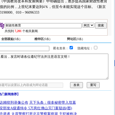
93年在《中国教育改革和发展纲要》中明确提出，逐步提高国家财政性教育
值的比例，上世纪末要达到4％，但至今未能实现这个目标。《新京
0000、010－96096333
共找到
7,201
个相关新闻.
全部跟贴
(
0
条)
精华区
(
0
条)
辩论区
(
0
条)
匿名发表：
隐藏地址：
热门新闻推荐】
达姆绞刑录像公布
天下头条：很多秘密带入坟墓
安部发A级通缉令 5万悬红佛山灭门案疑凶(图)
念逝者
太原警察打死北京警察案终审 主犯被枪决