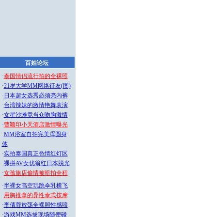
百姓论坛
·
泰国情侣流行拍的全裸照
·
21岁大学MM网络征友(图)
·
日本超女选秀必须亮内裤
·
台湾辣妹的激情艳舞表演
·
女星沙滩竟当众吻胸激情
·
曹颖印小天酒店激情曝光
·
MM浴室自拍完美浑圆身
体
·
实拍泰国真正色情红灯区
·
裸拼AV女优翁红日本脱光
·
女孩旅店偷情被暗拍全程
·
半裸女高空玩跳伞乳横飞
·
用胸推拿的异性泰式按摩
·
李倩蓉放荡全裸照性感照
·
游戏MM选拔现场随便碰