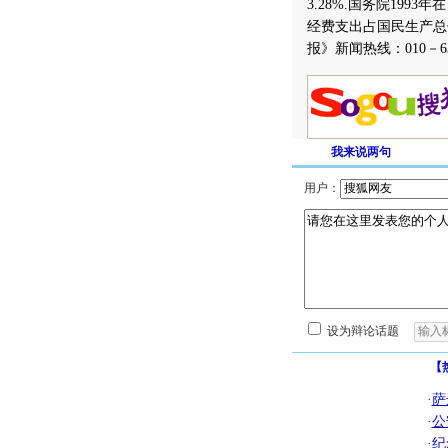
3.28%.国务院19
经费支出占国民生产总
报》新闻热线：010－6319
我来说两句
用户：
设为辩论话题
【
·
萨
·
公
·
纪