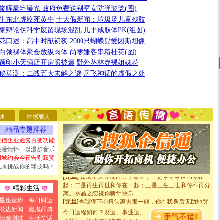
俊晖豪宅曝光 政府免费送别墅安防弹玻璃(图)
生东北虎咬死黄牛
十大假新闻：垃圾场儿童残肢
家辩论伪科学废留现场混乱 几乎成肢体PK(组图)
花口述：高中时献初夜
2000只蝴蝶贴爱因斯坦像
白领祼体聚会放纵肉体
尚雯婕客串穆桂英(图)
颖印小天酒店开房照被爆
野外丛林赤裸姐妹花
秘莫测：二战五大未解之谜
岳飞神话的虚假之处
[圣诞节]
圣诞节到了，想想没什么送给你的，又不打算给
你太多，只有给你五千万：千万快乐！千万要健康！千万
要平安！千万要知足！千万不要忘记我！
[圣诞节]
不只这样的日子才会想起你,而是这样的日子才
能正大光明地骚扰你,告诉你,圣诞要快乐!新年要快乐!天
通
性感丽人
天都要快乐噢!
精品专题推荐
[圣诞节]
奉上一颗祝福的心,在这个特别的日子里,愿幸福,
如意,快乐,鲜花,一切美好的祝愿与你同在.圣诞快乐!
短信企业通秀百变功能
[元旦]
看到你我会触电；看不到你我要充电；没有你我会
浪漫情怀一起漫步音乐
断电。爱你是我职业，想你是我事业，抱你是我特长，吻
同城约会今夜告别寂寞
你是我专业！水晶之恋祝你新年快乐
敢来挑战你的球技吗？
[元旦]
如果上天让我许三个愿望，一是今生今世和你在一
起；二是再生再世和你在一起；三是三生三世和你不再分
精彩生活
离。水晶之恋祝你新年快乐
[元旦]
当我狠下心扭头离去那一刻，你在我身后无助地哭
星座运势
每日财运
泣，这痛楚让我明白我多么爱你。我转身抱住你：这猪不
花边新闻
魔鬼辞典
今日运程如何？财运、事业运、
卖了。水晶之恋祝你新年快乐。
情感测试
生活笑话