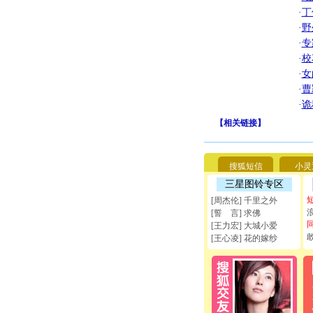
·
丁
·
野
·
专
·
校
·
女
·
曹
·
诡
【
相关链接
】
搜狐短信
小灵
三星图铃专区
[周杰伦] 千里之外
[誓 言] 求佛
[王力宏] 大城小爱
[王心凌] 花的嫁纱