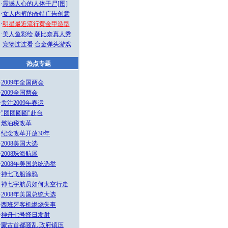
·
震撼人心的人体干尸[图]
·
女人内裤的奇特广告创意
·
明星最近流行黄金甲造型
·
美人鱼彩绘
朝比奈真人秀
·
宠物连连看
合金弹头游戏
热点专题
·
2009年全国两会
·
2009全国两会
·
关注2009年春运
·
"团团圆圆"赴台
·
燃油税改革
·
纪念改革开放30年
·
2008美国大选
·
2008珠海航展
·
2008年美国总统选举
·
神七飞船涂鸦
·
神七宇航员如何太空行走
·
2008年美国总统大选
·
西班牙客机燃烧失事
·
神舟七号择日发射
·
蒙古首都骚乱 政府镇压