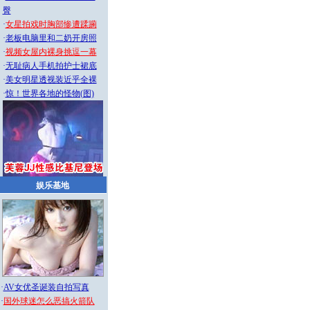
臀
·
女星拍戏时胸部惨遭蹂躏
·
老板电脑里和二奶开房照
·
视频女屋内裸身挑逗一幕
·
无耻病人手机拍护士裙底
·
美女明星透视装近乎全裸
·
惊！世界各地的怪物(图)
娱乐基地
·
AV女优圣诞装自拍写真
·
国外球迷怎么恶搞火箭队