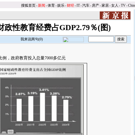
搜狐首页
-
新闻
-
体育
-
娱乐
-
财经
-
IT
-
汽车
-
房产
-
家居
-
女人
-
TV
-
Chi
年财政性教育经费占GDP2.79％(图)
我来说两句(
0
)
%比例，政府教育投入总量7000多亿元