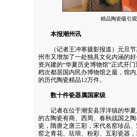
精品陶瓷吸引观
本报潮州讯
（记者王冲寒摄影报道）元旦节
州市又增加了一处独具文化内涵的好
资兴建的“华夏历史博物馆”正式开
档次都居国内民办博物馆之最，馆内
的历代陶瓷精品12万件。
数十件瓷器属国家级
记者在位于潮安县浮洋镇的华夏
的古陶瓷有商、西周、春秋战国之陶
瓷，隋唐之唐三彩，宋代名窑珍品、
窑之青花、珐琅、粉彩、五彩瓷器，