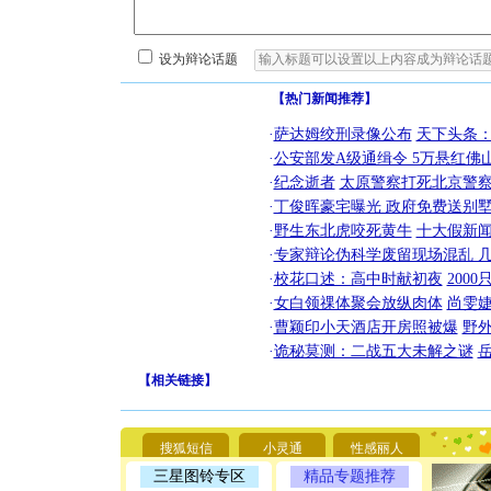
设为辩论话题
【热门新闻推荐】
·
萨达姆绞刑录像公布
天下头条
·
公安部发A级通缉令 5万悬红佛山
·
纪念逝者
太原警察打死北京警察
·
丁俊晖豪宅曝光 政府免费送别墅
·
野生东北虎咬死黄牛
十大假新
·
专家辩论伪科学废留现场混乱 几
·
校花口述：高中时献初夜
200
·
女白领祼体聚会放纵肉体
尚雯婕
·
曹颖印小天酒店开房照被爆
野
·
诡秘莫测：二战五大未解之谜
【
相关链接
】
[圣诞节]
你太多，
要平安！
搜狐短信
小灵通
性感丽人
[圣诞节]
能正大光明
三星图铃专区
精品专题推荐