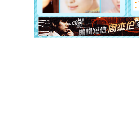
断电。爱
你是我专
[元旦]
如
起；二是
离。水晶
[元旦]
当
泣，这痛
卖了。水
[春节]
风
颜！冬去
道一声平
[春节]
传
片叶子是
送你一棵