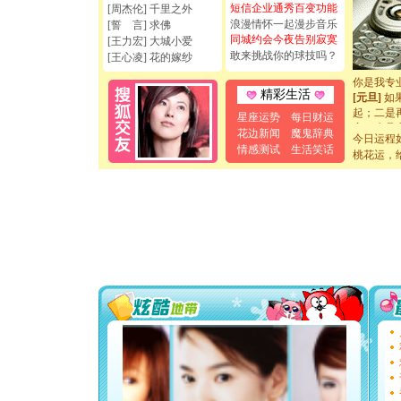
天都要快
短信企业通秀百变功能
[周杰伦] 千里之外
[圣诞节]
浪漫情怀一起漫步音乐
[誓 言] 求佛
如意,快乐
同城约会今夜告别寂寞
[王力宏] 大城小爱
[元旦]
看
敢来挑战你的球技吗？
[王心凌] 花的嫁纱
断电。爱
你是我专
[元旦]
如
精彩生活
起；二是
星座运势
每日财运
离。水晶
花边新闻
魔鬼辞典
[元旦]
当
今日运程
情感测试
生活笑话
泣，这痛
桃花运，
卖了。水
[春节]
风
颜！冬去
道一声平
[春节]
传
片叶子是
送你一棵
[圣诞节]
你太多，
要平安！
[圣诞节]
能正大光明
天都要快
[圣诞节]
如意,快乐
[元旦]
看