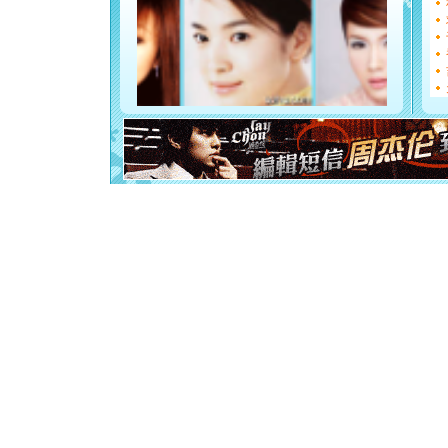
天都要快
[圣诞节]
如意,快乐
[元旦]
看
断电。爱
你是我专
[元旦]
如
起；二是
离。水晶
[元旦]
当
泣，这痛
卖了。水
[春节]
风
颜！冬去
道一声平
[春节]
传
片叶子是
送你一棵