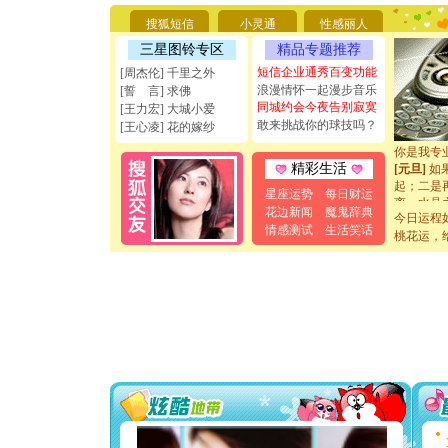
要平安！
搜狐短信
小灵通
性感丽人
[圣诞节]
能正大光明
三星图铃专区
精品专题推荐
天都要快
短信企业通秀百变功能
[周杰伦] 千里之外
[圣诞节]
浪漫情怀一起漫步音乐
[誓 言] 求佛
如意,快乐
同城约会今夜告别寂寞
[王力宏] 大城小爱
[元旦]
看
敢来挑战你的球技吗？
[王心凌] 花的嫁纱
断电。爱
你是我专
[元旦]
如
精彩生活
起；二是
星座运势
每日财运
离。水晶
花边新闻
魔鬼辞典
[元旦]
当
今日运程
情感测试
生活笑话
泣，这痛
桃花运，
卖了。水
[春节]
风
颜！冬去
道一声平
[春节]
传
片叶子是
送你一棵
[圣诞节]
你太多，
要平安！
[圣诞节]
能正大光明