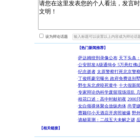
设为辩论话题
【热门新闻推荐】
·
萨达姆绞刑录像公布
天下头条
·
公安部发A级通缉令 5万悬红佛山
·
纪念逝者
太原警察打死北京警察
·
丁俊晖豪宅曝光 政府免费送别墅
·
野生东北虎咬死黄牛
十大假新
·
专家辩论伪科学废留现场混乱 几
·
校花口述：高中时献初夜
200
·
女白领祼体聚会放纵肉体
尚雯婕
·
曹颖印小天酒店开房照被爆
野
·
诡秘莫测：二战五大未解之谜
【
相关链接
】
[圣诞节]
你太多，