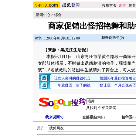
搜狐首页
-
新闻
-
体育
新闻中心
>
综合
商家促销出怪招艳舞和助
我来说两句(
0
)
时间：2006年01月03日12:09
【
来源：黑龙江生活报
】
本报讯1月1日，山东枣庄市某黄金路段一商家开
女郎肢体招展，不时做出诱惑刺激的动作，现场相当
戏”，8名被救助的贫困学生被请到了舞台上，每人
共找到
个相关新闻.
我来说两句
全部跟贴
(
0
条)
精华区
(
0
用户：