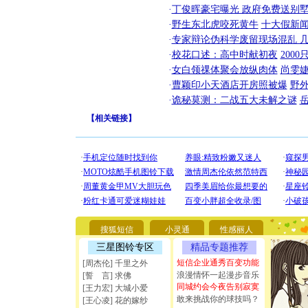
·
丁俊晖豪宅曝光 政府免费送别墅
·
野生东北虎咬死黄牛
十大假新
·
专家辩论伪科学废留现场混乱 几
·
校花口述：高中时献初夜
200
·
女白领祼体聚会放纵肉体
尚雯婕
·
曹颖印小天酒店开房照被爆
野
·
诡秘莫测：二战五大未解之谜
【
相关链接
】
[圣诞节]
你太多，
要平安！
搜狐短信
小灵通
性感丽人
[圣诞节]
三星图铃专区
精品专题推荐
能正大光明
天都要快
短信企业通秀百变功能
[周杰伦] 千里之外
[圣诞节]
浪漫情怀一起漫步音乐
[誓 言] 求佛
如意,快乐
同城约会今夜告别寂寞
[王力宏] 大城小爱
[元旦]
看
敢来挑战你的球技吗？
[王心凌] 花的嫁纱
断电。爱