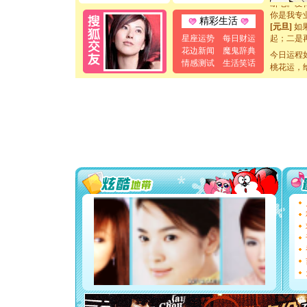
你是我专
精彩生活
[元旦]
如
起；二是
星座运势
每日财运
离。水晶
花边新闻
魔鬼辞典
今日运程
[元旦]
当
情感测试
生活笑话
桃花运，
泣，这痛
卖了。水
[春节]
风
颜！冬去
道一声平
[春节]
传
片叶子是
送你一棵
[圣诞节]
你太多，
要平安！
[圣诞节]
能正大光明
天都要快
[圣诞节]
如意,快乐
[元旦]
看
断电。爱
你是我专
[元旦]
如
起；二是