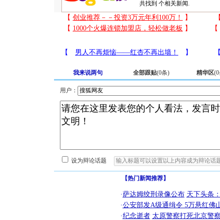
共找到
个相关新闻.
我来说两句
全部跟贴
(
0
条)
精华区
(
0
用户：
设为辩论话题
【热门新闻推荐】
·
萨达姆绞刑录像公布
天下头条
·
公安部发A级通缉令 5万悬红佛山
·
纪念逝者
太原警察打死北京警察