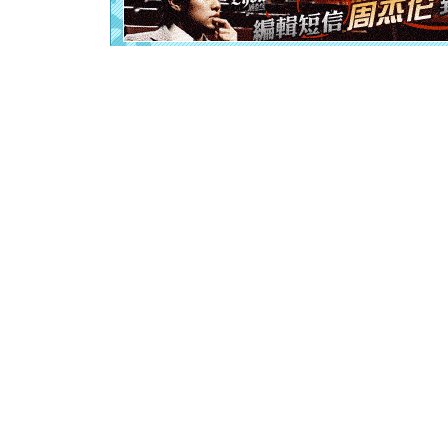
离。水晶
[元旦]
当
泣，这痛
卖了。水
[春节]
风
颜！冬去
道一声平
[春节]
传
片叶子是
送你一棵