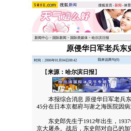
搜狐首页
-
新闻
-
体育
新闻中心
>
国际新闻
>
国际类媒体
>
哈尔滨日报
原侵华日军老兵东史
我来说两句(
0
)
时间：2006年01月04日08:42
【
来源：哈尔滨日报
】
本报综合消息 原侵华日军老兵东史
45分在日本京都府与谢之海医院因病
东史郎先生于1912年出生，193
京大屠杀。战后，东史郎对自己的加