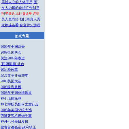
·
震撼人心的人体干尸[图]
·
女人内裤的奇特广告创意
·
明星最近流行黄金甲造型
·
美人鱼彩绘
朝比奈真人秀
·
宠物连连看
合金弹头游戏
热点专题
·
2009年全国两会
·
2009全国两会
·
关注2009年春运
·
"团团圆圆"赴台
·
燃油税改革
·
纪念改革开放30年
·
2008美国大选
·
2008珠海航展
·
2008年美国总统选举
·
神七飞船涂鸦
·
神七宇航员如何太空行走
·
2008年美国总统大选
·
西班牙客机燃烧失事
·
神舟七号择日发射
·
蒙古首都骚乱 政府镇压