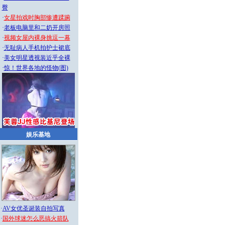
臀
·
女星拍戏时胸部惨遭蹂躏
·
老板电脑里和二奶开房照
·
视频女屋内裸身挑逗一幕
·
无耻病人手机拍护士裙底
·
美女明星透视装近乎全裸
·
惊！世界各地的怪物(图)
娱乐基地
·
AV女优圣诞装自拍写真
·
国外球迷怎么恶搞火箭队