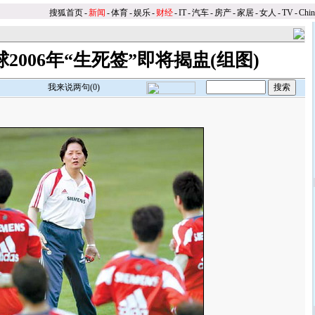
搜狐首页
-
新闻
-
体育
-
娱乐
-
财经
-
IT
-
汽车
-
房产
-
家居
-
女人
-
TV
-
Chi
2006年“生死签”即将揭盅(组图)
我来说两句(
0
)
】