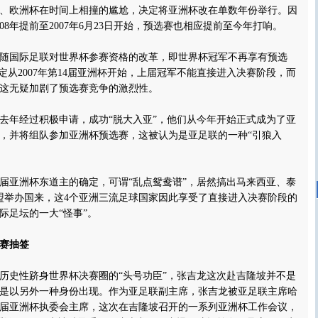
、欧洲杯在时间上相撞的尴尬，决定将亚洲杯改在单数年份举行。因
008年提前至2007年6月23日开始，预选赛也相应提前至今年打响。
国际足联对世界杯参赛资格的改革，即世界杯冠军不再享有预选
定从2007年第14届亚洲杯开始，上届冠军不能直接进入决赛阶段，而
这无疑加剧了预选赛竞争的激烈性。
年经过积极申请，成功“脱大入亚”，他们从今年开始正式成为了亚
员，并将组队参加亚洲杯预选赛，这被认为是亚足联的一种“引狼入
亚洲杯东道主的确定，可谓“乱点鸳鸯谱”，居然搞出马来西亚、泰
盟举办国来，这4个亚洲三流足球国家因此享受了直接进入决赛阶段的
际足坛的一大“怪事”。
选赛抽签
史性跻身世界杯决赛圈的“头号功臣”，张吉龙这次赴吉隆坡并不是
是以另外一种身份出现。作为亚足联副主席，张吉龙被亚足联主席哈
第14届亚洲杯执委会主席，这次在吉隆坡召开的一系列亚洲杯工作会议，