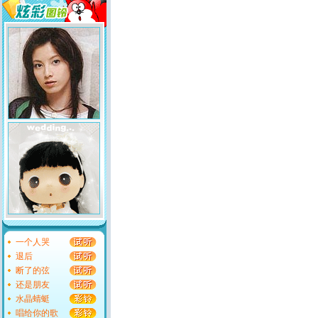
一个人哭
退后
断了的弦
还是朋友
水晶蜻蜓
唱给你的歌