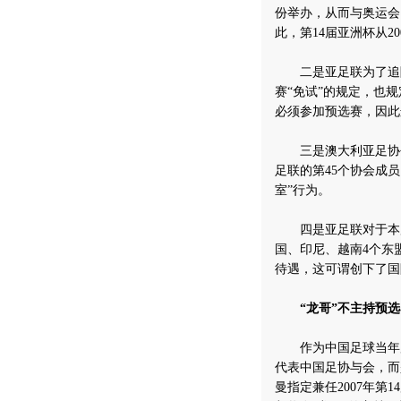
份举办，从而与奥运会
此，第14届亚洲杯从2
二是亚足联为了追随
赛“免试”的规定，也规
必须参加预选赛，因此
三是澳大利亚足协去
足联的第45个协会成
室”行为。
四是亚足联对于本届
国、印尼、越南4个东
待遇，这可谓创下了国
“龙哥”不主持预
作为中国足球当年历
代表中国足协与会，而
曼指定兼任2007年