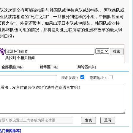
这次完全有可能被抽到与韩国队或伊拉克队或沙特队、阿联酋队或
亚队狭路相逢的“死亡之组”，一旦被分到这样的小组，中国队甚至可
灭顶之灾”。外界还预测，如果出现日本队或伊朗队、韩国队或沙特
世界杯队伍同组的情况，那将是对亚足联所谓的亚洲杯改革的最大讽
州日报）
共找到
个相关新闻.
全部跟贴
(
0
条)
精华区
(
0
条)
辩论区
(
0
条)
匿名发表：
隐藏地址：
热门新闻推荐】