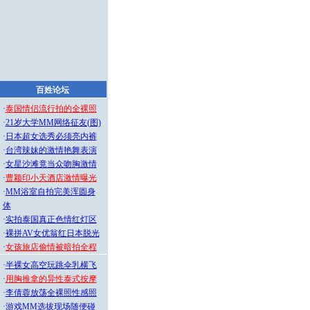
百姓论坛
·
泰国情侣流行拍的全裸照
·
21岁大学MM网络征友(图)
·
日本超女选秀必须亮内裤
·
台湾辣妹的激情艳舞表演
·
女星沙滩竟当众吻胸激情
·
曹颖印小天酒店激情曝光
·
MM浴室自拍完美浑圆身
体
·
实拍泰国真正色情红灯区
·
裸拼AV女优翁红日本脱光
·
女孩旅店偷情被暗拍全程
·
半裸女高空玩跳伞乳横飞
·
用胸推拿的异性泰式按摩
·
李倩蓉放荡全裸照性感照
·
游戏MM选拔现场随便碰