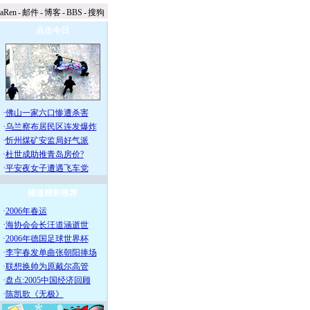
naRen
-
邮件
-
博客
-
BBS
-
搜狗
点击今日
·
佛山一家六口惨遭杀害
·
乌兰察布居民区连发爆炸
·
忻州煤矿安监局好气派
·
杜世成助推青岛房价?
·
平安夜女子遭遇飞车党
频道精彩推荐
·
2006年春运
·
海协会会长汪道涵逝世
·
2006年德国足球世界杯
·
李宇春发单曲张朝阳捧场
·
联想换帅为原戴尔高管
·
盘点:2005中国经济回顾
·
陈凯歌《无极》