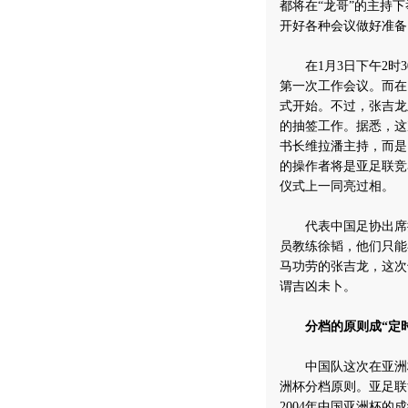
都将在“龙哥”的主持
开好各种会议做好准备
在1月3日下午2时3
第一次工作会议。而在
式开始。不过，张吉龙
的抽签工作。据悉，这
书长维拉潘主持，而是
的操作者将是亚足联竞
仪式上一同亮过相。
代表中国足协出席抽
员教练徐韬，他们只能
马功劳的张吉龙，这次
谓吉凶未卜。
分档的原则成“定
中国队这次在亚洲杯
洲杯分档原则。亚足联
2004年中国亚洲杯