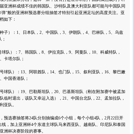
届亚洲杯成绩不佳的韩国队、沙特队及澳大利亚队都可能与中国队同
炸弹”般的亚洲杯预选赛分组抽签才特别引起亚洲足坛的高度关注。亚
档如下：
子）：1、日本队，2、中国队，3、伊朗队，4、巴林队，5、乌兹
队；
球队）：7、韩国队，8、伊拉克队，9、阿曼队，10、科威特队，
2、卡塔尔队；
球队）：13、阿联酋队，14、也门队，15、叙利亚队，16、黎巴嫩
8、中国香港队；
号球队）：19、巴勒斯坦队，20、巴基斯坦队（刚在附加赛中被孟加
队临时退出，该队又幸运入选），21、中国台北队，22、孟加拉队，
大利亚队。
选赛抽签将24队分别抽编成6个小组，每个小组4队，2月22日开
出线，加上亚洲杯4个东道主球队马来西亚队、越南队、印尼队和泰国
7年亚洲杯决赛阶段的赛事。