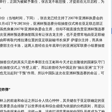
下举行，正因为被赋予重任，张吉龙不敢怠慢，才提前在元旦启程，为
。
0分（当地时间，下同），张吉龙已经主持了2007年亚洲杯执委会的
1月4日下午2时30分，亚洲杯预选赛分组抽签仪式将在亚足联总部正
虽然身兼2007年亚洲杯执委会主席，但却不能直接负责亚洲杯预选赛
次亚洲杯预选赛抽签既没有让张吉龙主持，也不是惯常地由亚足联秘
由即将取代维拉潘位置的亚足联副秘书长保罗·萨缪尔主持，而具体
赛部主任卡洛，这两人曾经在去年底举行的亚洲冠军联赛小组赛抽签
签仪式的其实只是外事部主任王彬和今天才赴吉隆坡的国家队守门
在抽签仪式上“作壁上观”。而以前曾经为中国足协“抽出亚洲”立下汗
也无法起到“干预”作用。所以中国队这次在亚洲杯预选赛的命运，可
时炸弹”
上的前途和命运之所以令人忧心忡忡，其关键在于亚足联确定的亚
竞赛委员会排除了以世界排名和综合成绩为依据的分档原则，而是以
的成绩为依据来分档，这样一来，没有打进世界杯的中国队虽然成为了种