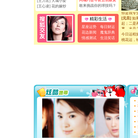
同城约会今夜告别寂寞
[王力宏] 大城小爱
[元旦]
看
敢来挑战你的球技吗？
断电。爱
[王心凌] 花的嫁纱
你是我专
[元旦]
如
精彩生活
起；二是
星座运势
每日财运
离。水晶
[元旦]
当
花边新闻
魔鬼辞典
今日运程
泣，这痛
情感测试
生活笑话
桃花运，
卖了。水
[春节]
风
颜！冬去
道一声平
[春节]
传
片叶子是
送你一棵
[圣诞节]
你太多，
要平安！
[圣诞节]
能正大光明
天都要快
[圣诞节]
如意,快乐
[元旦]
看
断电。爱
你是我专
[元旦]
如