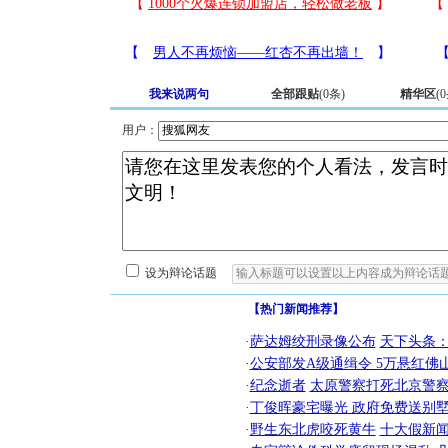
我来说两句
全部跟贴
(
0
条)
精华区
(
0
用户：
设为辩论话题
【热门新闻推荐】
·
萨达姆绞刑录像公布
天下头条
·
公安部发A级通缉令 5万悬红佛山
·
纪念逝者
太原警察打死北京警察
·
丁俊晖豪宅曝光 政府免费送别墅
·
野生东北虎咬死黄牛
十大假新