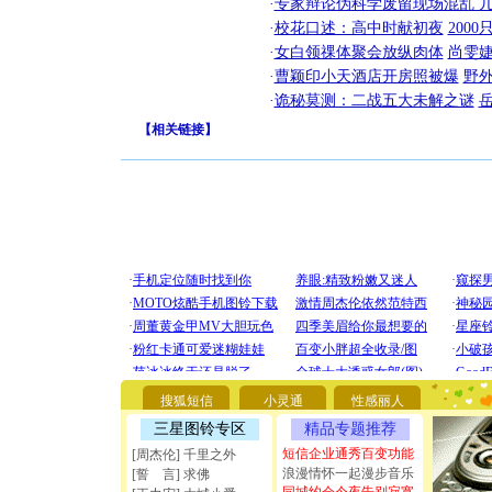
·
专家辩论伪科学废留现场混乱 几
·
校花口述：高中时献初夜
200
·
女白领祼体聚会放纵肉体
尚雯婕
·
曹颖印小天酒店开房照被爆
野
·
诡秘莫测：二战五大未解之谜
【
相关链接
】
[圣诞节]
你太多，
要平安！
搜狐短信
小灵通
性感丽人
[圣诞节]
能正大光明
三星图铃专区
精品专题推荐
天都要快
短信企业通秀百变功能
[周杰伦] 千里之外
[圣诞节]
浪漫情怀一起漫步音乐
[誓 言] 求佛
如意,快乐