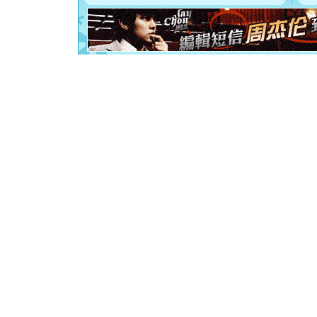
起；二是
离。水晶
[元旦]
当
泣，这痛
卖了。水
[春节]
风
颜！冬去
道一声平
[春节]
传
片叶子是
送你一棵