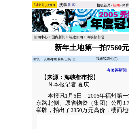
搜狐首页
-
新闻
-
体育
新闻中心
>
国内新闻
>
福建新闻
>
海峡都市报
新年土地第一拍7560
我来说两句(
0
)
时间：2006年01月07日02:11
有奖评新闻
【
来源：海峡都市报
】
Ｎ本报记者 夏庆
本报讯1月6日，2006年福州第
东路北侧、原省物资（集团）公司3.7
举牌，拍出了2850万元高价，楼面地价