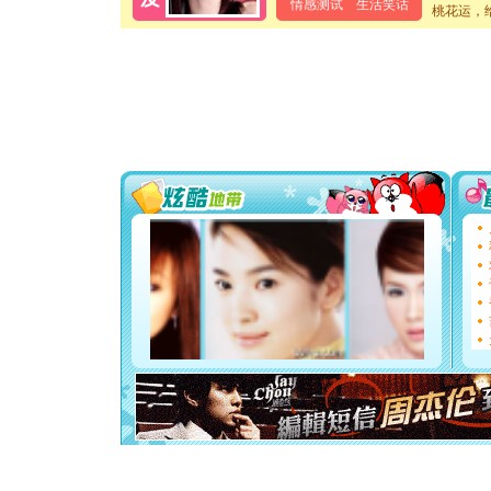
泣，这痛
情感测试
生活笑话
桃花运，
卖了。水
[春节]
风
颜！冬去
道一声平
[春节]
传
片叶子是
送你一棵
[圣诞节]
你太多，
要平安！
[圣诞节]
能正大光明
天都要快
[圣诞节]
如意,快乐
[元旦]
看
断电。爱
你是我专
[元旦]
如
起；二是
离。水晶
[元旦]
当
泣，这痛
卖了。水
[春节]
风
颜！冬去