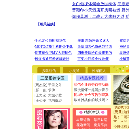
·
女白领祼体聚会放纵肉体
尚雯婕
·
曹颖印小天酒店开房照被爆
野
·
诡秘莫测：二战五大未解之谜
【
相关链接
】
[圣诞节]
你太多，
要平安！
搜狐短信
小灵通
性感丽人
[圣诞节]
能正大光明
三星图铃专区
精品专题推荐
天都要快
短信企业通秀百变功能
[周杰伦] 千里之外
[圣诞节]
浪漫情怀一起漫步音乐
[誓 言] 求佛
如意,快乐
同城约会今夜告别寂寞
[王力宏] 大城小爱
[元旦]
看
敢来挑战你的球技吗？
断电。爱
[王心凌] 花的嫁纱
你是我专
[元旦]
如
精彩生活
起；二是
星座运势
每日财运
离。水晶
[元旦]
当
花边新闻
魔鬼辞典
今日运程