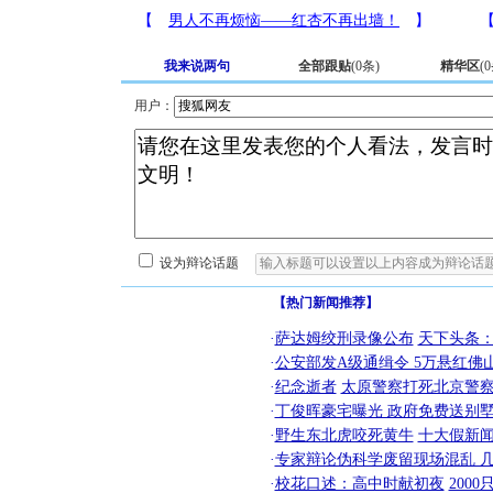
我来说两句
全部跟贴
(
0
条)
精华区
(
0
用户：
设为辩论话题
【热门新闻推荐】
·
萨达姆绞刑录像公布
天下头条
·
公安部发A级通缉令 5万悬红佛山
·
纪念逝者
太原警察打死北京警察
·
丁俊晖豪宅曝光 政府免费送别墅
·
野生东北虎咬死黄牛
十大假新
·
专家辩论伪科学废留现场混乱 几
·
校花口述：高中时献初夜
200