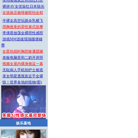
·
实拍泰国真正色情红灯区
·
裸拼AV女优翁红日本脱光
·
女孩旅店偷情被暗拍全程
·
半裸女高空玩跳伞乳横飞
·
用胸推拿的异性泰式按摩
·
李倩蓉放荡全裸照性感照
·
游戏MM选拔现场随便碰
臀
·
女星拍戏时胸部惨遭蹂躏
·
老板电脑里和二奶开房照
·
视频女屋内裸身挑逗一幕
·
无耻病人手机拍护士裙底
·
美女明星透视装近乎全裸
·
惊！世界各地的怪物(图)
娱乐基地