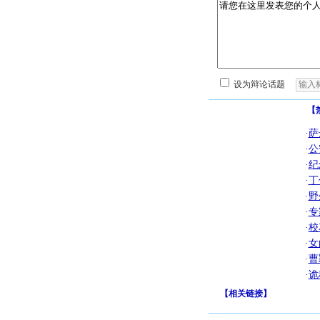
设为辩论话题
【
·
萨
·
公
·
纪
·
丁
·
野
·
专
·
校
·
女
·
曹
·
诡
【
相关链接
】