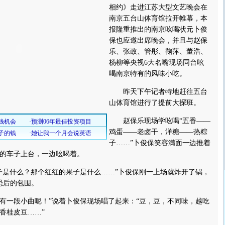
相约》走进江苏大型文艺晚会在
南京五台山体育馆拉开帷幕，本
报隆重推出的南京吆喝状元卜俊
保也应邀出席晚会，并且与赵保
乐、张政、管彤、鞠萍、董浩、
杨柳等央视6大名嘴现场同台吆
喝南京特有的风味小吃。
昨天下午记者特地赶往五台
山体育馆进行了提前大探班。
赵保乐现场学吆喝“五香——
鸡蛋——老卤干，洋糖——热粽
子……”卜俊保笑容满面一边推着
的车子上台，一边吆喝着。
是什么？那个红红的果子是什么……”卜俊保刚一上场就炸开了锅，
恐后的包围。
一段小曲呢！”说着卜俊保现场唱了起来：“豆，豆，不同味，越吃
香桂皮豆……”