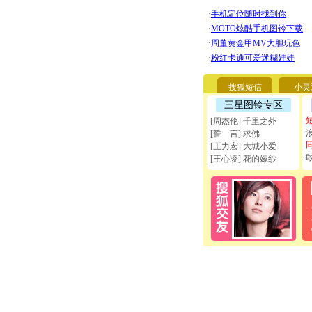
搜狐短信
小灵
三星图铃专区
[周杰伦] 千里之外
[誓 言] 求佛
[王力宏] 大城小爱
[王心凌] 花的嫁纱