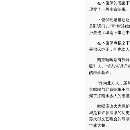
在卜俊保的感染下央
现卖了一段南京吆喝。
卜俊保现场当起赵保
是到调门儿“宵”时连
声走进了城南旧事之中
在卜俊保点拨之下，
是那么纯正，但也给人
南京吆喝别有韵味“
吸引人。”管彤告诉记
的群众基础。
“作为北方人，虽然
京吆喝与北京吆喝不同
聚了江南水乡人的细腻
吆喝应该大力保护“
城是有许多深厚的历史
苏大型文艺晚会的导演
丰盛大餐。