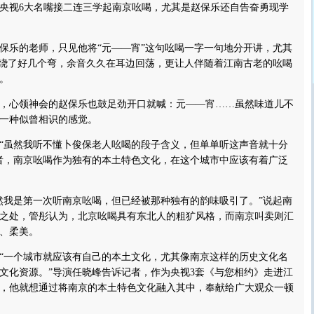
视6大名嘴接二连三学起南京吆喝，尤其是赵保乐还自告奋勇现学
乐的老师，只见他将“元——宵”这句吆喝一字一句地分开讲，尤其
续绕了好几个弯，余音久久在耳边回荡，更让人伴随着江南古老的吆喝
。
心领神会的赵保乐也鼓足劲开口就喊：元——宵……虽然味道儿不
一种似曾相识的感觉。
虽然我听不懂卜俊保老人吆喝的段子含义，但单单听这声音就十分
者，南京吆喝作为独有的本土特色文化，在这个城市中应该有着广泛
我是第一次听南京吆喝，但已经被那种独有的韵味吸引了。”说起南
之处，管彤认为，北京吆喝具有东北人的粗犷风格，而南京叫卖则汇
、柔美。
一个城市就应该有自己的本土文化，尤其像南京这样的历史文化名
文化资源。”导演任晓峰告诉记者，作为央视3套《与您相约》走进江
，他就想通过将南京的本土特色文化融入其中，奉献给广大观众一顿