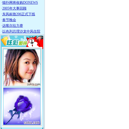
·
猫扑网将收购DONEWS
·
2005年大事回顾
·
东风标致206正式下线
·
春节晚会
·
达喀尔拉力赛
·
以色列总理沙龙中风住院