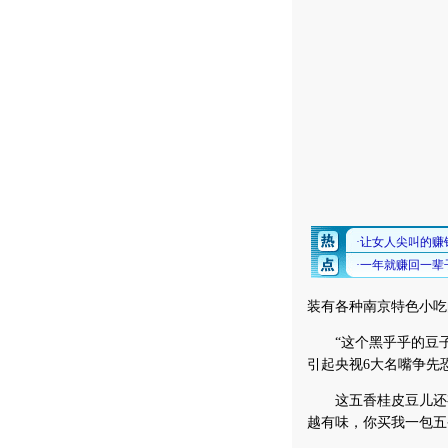
装有各种南京特色小吃
“这个黑乎乎的豆子
引起央视6大名嘴争先
这五香桂皮豆儿还有
越有味，你买我一包五