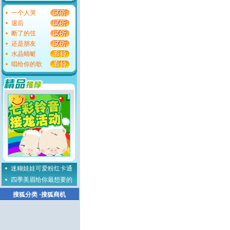
一个人哭
退后
断了的弦
还是朋友
水晶蜻蜓
唱给你的歌
迷糊娃娃可爱粉红卡通
四季美眉给你最想要的
搜狐分类
·
搜狐商机