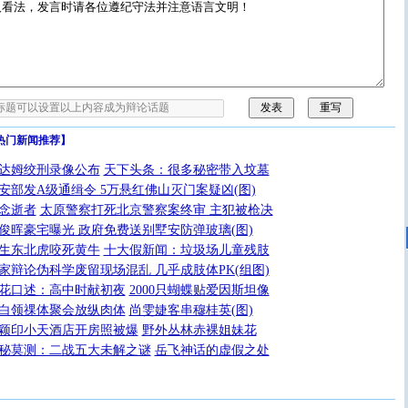
热门新闻推荐】
达姆绞刑录像公布
天下头条：很多秘密带入坟墓
安部发A级通缉令 5万悬红佛山灭门案疑凶(图)
念逝者
太原警察打死北京警察案终审 主犯被枪决
俊晖豪宅曝光 政府免费送别墅安防弹玻璃(图)
生东北虎咬死黄牛
十大假新闻：垃圾场儿童残肢
家辩论伪科学废留现场混乱 几乎成肢体PK(组图)
花口述：高中时献初夜
2000只蝴蝶贴爱因斯坦像
白领祼体聚会放纵肉体
尚雯婕客串穆桂英(图)
颖印小天酒店开房照被爆
野外丛林赤裸姐妹花
秘莫测：二战五大未解之谜
岳飞神话的虚假之处
[圣诞节]
圣诞节到了，想想没什么送给你的，又不打算给
你太多，只有给你五千万：千万快乐！千万要健康！千万