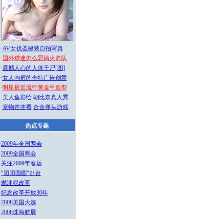
·
AV女优圣诞装自拍写真
·
国外球迷怎么恶搞火箭队
·
震撼人心的人体干尸[图]
·
女人内裤的奇特广告创意
·
明星最近流行黄金甲造型
·
美人鱼彩绘
朝比奈真人秀
·
宠物连连看
合金弹头游戏
热点专题
·
2009年全国两会
·
2009全国两会
·
关注2009年春运
·
"团团圆圆"赴台
·
燃油税改革
·
纪念改革开放30年
·
2008美国大选
·
2008珠海航展