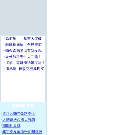
频道精彩推荐
·
关注2006年铁路春运
·
大陆赠送台湾大熊猫
·
2006世界杯
·
李宇春发单曲张朝阳捧场