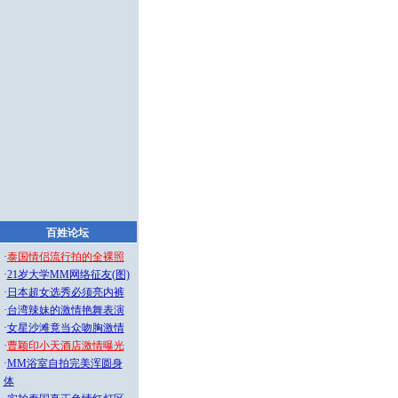
百姓论坛
·
泰国情侣流行拍的全裸照
·
21岁大学MM网络征友(图)
·
日本超女选秀必须亮内裤
·
台湾辣妹的激情艳舞表演
·
女星沙滩竟当众吻胸激情
·
曹颖印小天酒店激情曝光
·
MM浴室自拍完美浑圆身
体