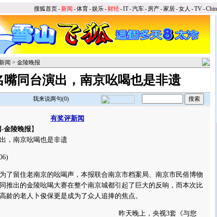
搜狐首页
-
新闻
-
体育
-
娱乐
-
财经
-
IT
-
汽车
-
房产
-
家居
-
女人
-
TV
-
Chi
新闻
>
金陵晚报
名嘴同台演出，南京吆喝也是非遗
我来说两句(
0
)
有奖评新闻
-金陵晚报
】
，南京吆喝也是非遗
06)
了留住老南京的吆喝声，本报联合南京市档案局、南京市民俗博物
同推出的金陵吆喝大赛在整个南京城都引起了巨大的反响，而本次比
岁高龄的老人卜俊保更是成为了众人追捧的焦点。
昨天晚上，央视3套《与您