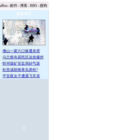
naRen
-
邮件
-
博客
-
BBS
-
搜狗
点击今日
·
佛山一家六口惨遭杀害
·
乌兰察布居民区连发爆炸
·
忻州煤矿安监局好气派
·
杜世成助推青岛房价?
·
平安夜女子遭遇飞车党