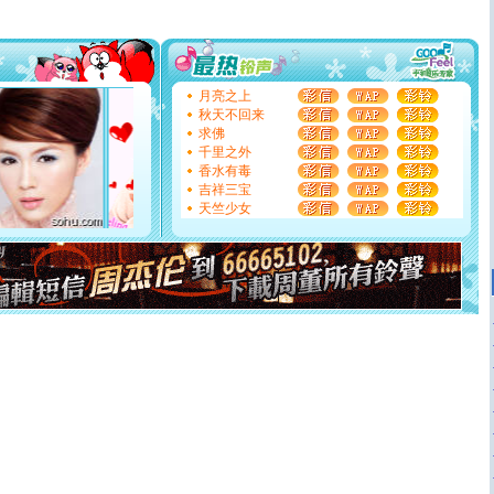
天都要快乐噢!
[圣诞节]
奉上一颗祝福的心,在这个特别的日子里,愿幸福,
如意,快乐,鲜花,一切美好的祝愿与你同在.圣诞快乐!
[元旦]
看到你我会触电；看不到你我要充电；没有你我会
断电。爱你是我职业，想你是我事业，抱你是我特长，吻
你是我专业！水晶之恋祝你新年快乐
月亮之上
[元旦]
如果上天让我许三个愿望，一是今生今世和你在一
秋天不回来
起；二是再生再世和你在一起；三是三生三世和你不再分
求佛
离。水晶之恋祝你新年快乐
千里之外
[元旦]
当我狠下心扭头离去那一刻，你在我身后无助地哭
香水有毒
泣，这痛楚让我明白我多么爱你。我转身抱住你：这猪不
吉祥三宝
卖了。水晶之恋祝你新年快乐。
天竺少女
[春节]
风柔雨润好月圆，半岛铁盒伴身边，每日尽显开心
颜！冬去春来似水如烟，劳碌人生需尽欢！听一曲轻歌，
道一声平安！新年吉祥万事如愿
[春节]
传说薰衣草有四片叶子：第一片叶子是信仰，第二
片叶子是希望，第三片叶子是爱情，第四片叶子是幸运。
送你一棵薰衣草，愿你新年快乐！