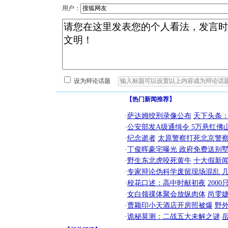
用户：
设为辩论话题
【热门新闻推荐】
·
萨达姆绞刑录像公布
天下头条
·
公安部发A级通缉令 5万悬红佛山
·
纪念逝者
太原警察打死北京警察
·
丁俊晖豪宅曝光 政府免费送别墅
·
野生东北虎咬死黄牛
十大假新
·
专家辩论伪科学废留现场混乱 几
·
校花口述：高中时献初夜
200
·
女白领祼体聚会放纵肉体
尚雯婕
·
曹颖印小天酒店开房照被爆
野
·
诡秘莫测：二战五大未解之谜