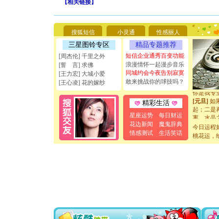
【
相关链接
】
[圣诞节]
你太多，
要平安！
搜狐短信
小灵通
性感丽人
[圣诞节]
能正大光明
三星图铃专区
精品专题推荐
天都要快
短信企业通秀百变功能
[周杰伦] 千里之外
[圣诞节]
浪漫情怀一起漫步音乐
[誓 言] 求佛
如意,快乐
同城约会今夜告别寂寞
[王力宏] 大城小爱
[元旦]
看
敢来挑战你的球技吗？
断电。爱
[王心凌] 花的嫁纱
你是我专
[元旦]
如
精彩生活
起；二是
星座运势
每日财运
离。水晶
[元旦]
当
花边新闻
魔鬼辞典
今日运程
泣，这痛
情感测试
生活笑话
桃花运，
卖了。水
[春节]
风
颜！冬去
道一声平
[春节]
传
片叶子是
送你一棵
[圣诞节]
你太多，
要平安！