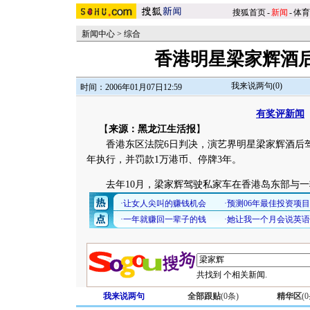
搜狐首页
-
新闻
-
体育
新闻中心
>
综合
香港明星梁家辉酒
我来说两句(
0
)
时间：2006年01月07日12:59
有奖评新闻
【
来源：黑龙江生活报
】
香港东区法院6日判决，演艺界明星梁家辉酒后驾
年执行，并罚款1万港币、停牌3年。
去年10月，梁家辉驾驶私家车在香港岛东部与一
共找到
个相关新闻.
我来说两句
全部跟贴
(
0
条)
精华区
(
0