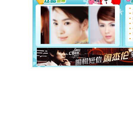
[圣诞节]
能正大光明
天都要快
[圣诞节]
如意,快乐
[元旦]
看
断电。爱
你是我专
[元旦]
如
起；二是
离。水晶
[元旦]
当
泣，这痛
卖了。水
[春节]
风
颜！冬去
道一声平
[春节]
传
片叶子是
送你一棵