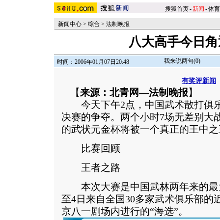
搜狐首页
-
新闻
-
体育
新闻中心
>
综合
>
法制晚报
八大高手今日角
我来说两句(
0
)
时间：2006年01月07日20:48
有奖评新闻
【
来源：北青网—法制晚报
】
今天下午2点，中国武术散打俱乐
决赛的争夺。两个小时7场无差别大
的武状元金杯将被一个真正的王中之
比赛回顾
王者之路
本次大赛是中国武林两年来的最大
至4日来自全国30多家武术俱乐部的
京八一剧场内进行的“海选”。