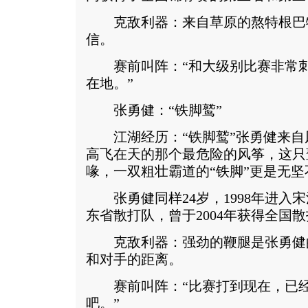
克敌利器：来自草原的熬特根巴
信。
赛前叫阵：“和大级别比赛非常刺
在地。”
张勇健：“铁脚鹫”
江湖经历：“铁脚鹫”张勇健来自
高飞在天的那个最危险的风筝，这只
喙，一双粗壮霸道的“铁脚”更是无坚
张勇健同样24岁，1998年进入
东省散打队，曾于2004年获得全国
克敌利器：强劲的鞭腿是张勇健
和对手的距离。
赛前叫阵：“比赛打到现在，已经
吧。”