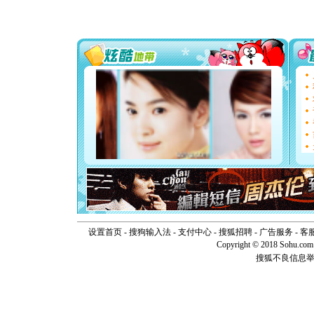
片叶子是
送你一棵
[圣诞节]
你太多，
要平安！
[圣诞节]
能正大光明
天都要快
[圣诞节]
如意,快乐
[元旦]
看
断电。爱
你是我专
[元旦]
如
起；二是
离。水晶
[元旦]
当
泣，这痛
卖了。水
[春节]
风
设置首页
-
搜狗输入法
-
支付中心
-
搜狐招聘
-
广告服务
-
客
颜！冬去
Copyright © 2018 Sohu.com I
道一声平
搜狐不良信息
[春节]
传
片叶子是
送你一棵