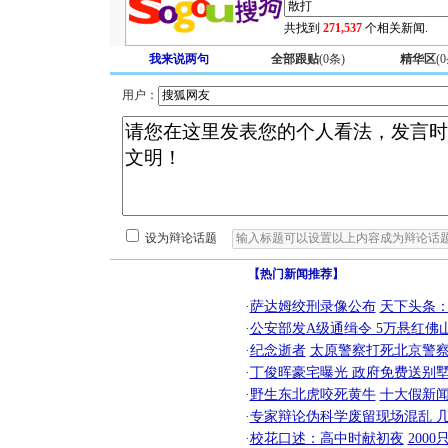
共找到
271,537
个相关新闻.
我来说两句
全部跟贴
(
0
条)
精华区
(
0
用户：
设为辩论话题
【热门新闻推荐】
·
萨达姆绞刑录像公布
天下头条
·
公安部发A级通缉令 5万悬红佛山
·
纪念逝者
太原警察打死北京警察
·
丁俊晖豪宅曝光 政府免费送别墅
·
野生东北虎咬死黄牛
十大假新
·
专家辩论伪科学废留现场混乱 几
·
校花口述：高中时献初夜
200