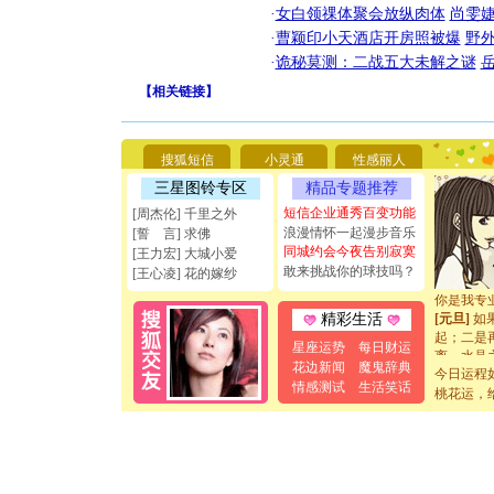
·
女白领祼体聚会放纵肉体
尚雯婕
·
曹颖印小天酒店开房照被爆
野
·
诡秘莫测：二战五大未解之谜
【
相关链接
】
[圣诞节]
你太多，
要平安！
[圣诞节]
搜狐短信
小灵通
性感丽人
能正大光明
三星图铃专区
精品专题推荐
天都要快
短信企业通秀百变功能
[圣诞节]
[周杰伦] 千里之外
如意,快乐
浪漫情怀一起漫步音乐
[誓 言] 求佛
[元旦]
看
同城约会今夜告别寂寞
[王力宏] 大城小爱
断电。爱
敢来挑战你的球技吗？
[王心凌] 花的嫁纱
你是我专
[元旦]
如
精彩生活
起；二是
离。水晶
星座运势
每日财运
[元旦]
当
花边新闻
魔鬼辞典
今日运程
泣，这痛
情感测试
生活笑话
桃花运，
卖了。水
[春节]
风
颜！冬去
道一声平
[春节]
传