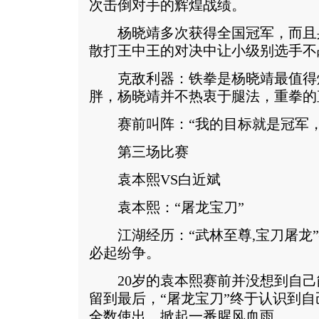
次击倒对手的辉煌战绩。
杨晓靖多次获得全国冠军，而且
散打王中王的对决中让小级别选手不
克敌利器：铁拳是杨晓靖最值得
胖，杨晓靖并不热衷于腿法，重拳的
赛前叫阵：“我的目标就是冠军，
第三场比赛
袁本熙VS白近斌
袁本熙：“屠龙宝刀”
江湖经历：“武林至尊,宝刀屠龙”
必起纷争。
20岁的袁本熙赛前并没想到自己
留到最后，“屠龙宝刀”终于认识到自
全数使出，掀起一番腥风血雨。