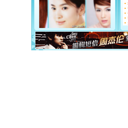
[圣诞节]
如意,快乐
[元旦]
看
断电。爱
你是我专
[元旦]
如
起；二是
离。水晶
[元旦]
当
泣，这痛
卖了。水
[春节]
风
颜！冬去
道一声平
[春节]
传
片叶子是
送你一棵