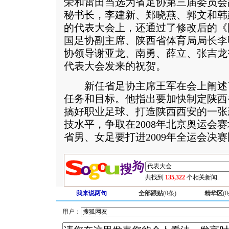
荣和雷田当选为省足协第三届委员会
秘书长，李建新、郑晓燕、郭文和韩
的代表大会上，还通过了修改后的《
国足协副主席、陕西省体育局局长李
协领导谢亚龙、南勇、薛立、张吉龙
代表大会发来的祝贺。
新任省足协主席王军在会上阐述
任务和目标。他指出要加快制定陕西
搞好职业足球、打造陕西西安的一张
技水平，争取在2008年北京奥运会
省男、女足要打进2009年全运会决
共找到
135,322
个相关新闻.
我来说两句
全部跟贴
(
0
条)
精华区
(
0
用户：