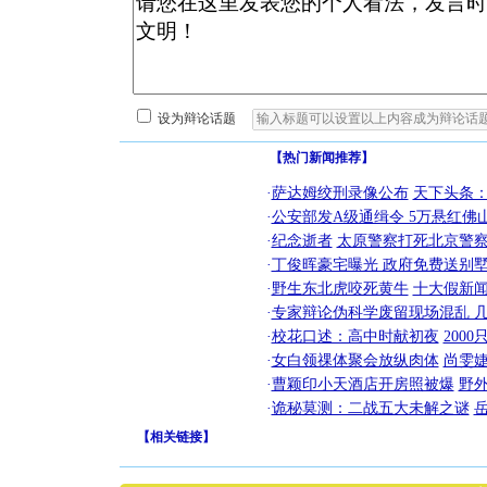
设为辩论话题
【热门新闻推荐】
·
萨达姆绞刑录像公布
天下头条
·
公安部发A级通缉令 5万悬红佛山
·
纪念逝者
太原警察打死北京警察
·
丁俊晖豪宅曝光 政府免费送别墅
·
野生东北虎咬死黄牛
十大假新
·
专家辩论伪科学废留现场混乱 几
·
校花口述：高中时献初夜
200
·
女白领祼体聚会放纵肉体
尚雯婕
·
曹颖印小天酒店开房照被爆
野
·
诡秘莫测：二战五大未解之谜
【
相关链接
】
[圣诞节]
你太多，
要平安！