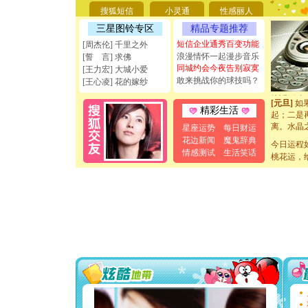
[圣诞节]
搜狐短信
小灵通
性感丽人
能正大光明
三星图铃专区
精品专题推荐
天都要快
[圣诞节]
短信企业通秀百变功能
[周杰伦] 千里之外
如意,快乐
浪漫情怀一起漫步音乐
[誓 言] 求佛
[元旦]
看
同城约会今夜告别寂寞
[王力宏] 大城小爱
断电。爱
敢来挑战你的球技吗？
[王心凌] 花的嫁纱
你是我专
[元旦]
如
精彩生活
起；二是
离。水晶
星座运势
每日财运
[元旦]
当
花边新闻
魔鬼辞典
今日运程
泣，这痛
情感测试
生活笑话
桃花运，
卖了。水
[春节]
风
颜！冬去
道一声平
[春节]
传
片叶子是
送你一棵
[圣诞节]
你太多，
要平安！
[圣诞节]
能正大光明
天都要快