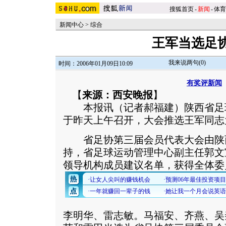
搜狐首页
-
新闻
-
体育
新闻中心
>
综合
王军当选足
我来说两句(
0
)
时间：2006年01月09日10:09
有奖评新闻
【
来源：西安晚报
】
本报讯（记者郝福建）陕西省足
于昨天上午召开，大会推选王军同志
省足协第三届会员代表大会由陕
持，省足球运动管理中心副主任郭文
领导机构成员建议名单，获得全体委
李明华、雷志敏。马福安、齐燕、吴