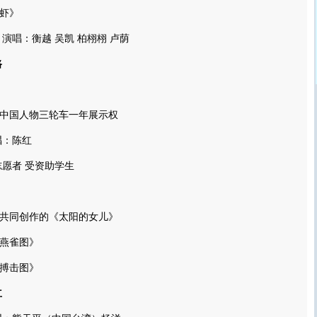
虾》
唱：衡越 吴凯 柏栩栩 卢荫
路
感动中国人物三轮车一年展示权
：陈红
愿者 受资助学生
共同创作的《太阳的女儿》
燕雀图》
搏击图》
立