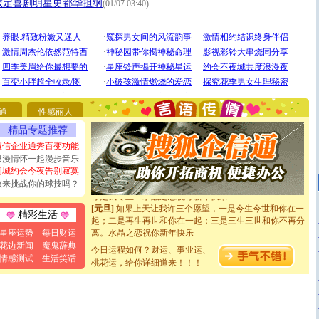
敲定喜剧明星史都华担纲
(01/07 03:40)
[圣诞节]
圣诞节到了，想想没什么送给你的，又不打算给
你太多，只有给你五千万：千万快乐！千万要健康！千万
要平安！千万要知足！千万不要忘记我！
[圣诞节]
不只这样的日子才会想起你,而是这样的日子才
通
性感丽人
能正大光明地骚扰你,告诉你,圣诞要快乐!新年要快乐!天
精品专题推荐
天都要快乐噢!
[圣诞节]
奉上一颗祝福的心,在这个特别的日子里,愿幸福,
短信企业通秀百变功能
如意,快乐,鲜花,一切美好的祝愿与你同在.圣诞快乐!
浪漫情怀一起漫步音乐
[元旦]
看到你我会触电；看不到你我要充电；没有你我会
同城约会今夜告别寂寞
断电。爱你是我职业，想你是我事业，抱你是我特长，吻
敢来挑战你的球技吗？
你是我专业！水晶之恋祝你新年快乐
[元旦]
如果上天让我许三个愿望，一是今生今世和你在一
精彩生活
起；二是再生再世和你在一起；三是三生三世和你不再分
离。水晶之恋祝你新年快乐
星座运势
每日财运
[元旦]
当我狠下心扭头离去那一刻，你在我身后无助地哭
花边新闻
魔鬼辞典
今日运程如何？财运、事业运、
泣，这痛楚让我明白我多么爱你。我转身抱住你：这猪不
情感测试
生活笑话
卖了。水晶之恋祝你新年快乐。
桃花运，给你详细道来！！！
[春节]
风柔雨润好月圆，半岛铁盒伴身边，每日尽显开心
颜！冬去春来似水如烟，劳碌人生需尽欢！听一曲轻歌，
道一声平安！新年吉祥万事如愿
[春节]
传说薰衣草有四片叶子：第一片叶子是信仰，第二