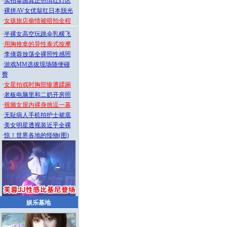
·
实拍泰国真正色情红灯区
·
裸拼AV女优翁红日本脱光
·
女孩旅店偷情被暗拍全程
·
半裸女高空玩跳伞乳横飞
·
用胸推拿的异性泰式按摩
·
李倩蓉放荡全裸照性感照
·
游戏MM选拔现场随便碰
臀
·
女星拍戏时胸部惨遭蹂躏
·
老板电脑里和二奶开房照
·
视频女屋内裸身挑逗一幕
·
无耻病人手机拍护士裙底
·
美女明星透视装近乎全裸
·
惊！世界各地的怪物(图)
娱乐基地