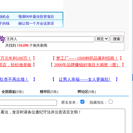
共找到
116,696
个相关新闻.
全部跟贴
(
0
条)
精华区
(
0
条)
辩论区
(
0
条)
匿名发表：
隐藏地址：