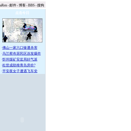
naRen
-
邮件
-
博客
-
BBS
-
搜狗
点击今日
·
佛山一家六口惨遭杀害
·
乌兰察布居民区连发爆炸
·
忻州煤矿安监局好气派
·
杜世成助推青岛房价?
·
平安夜女子遭遇飞车党