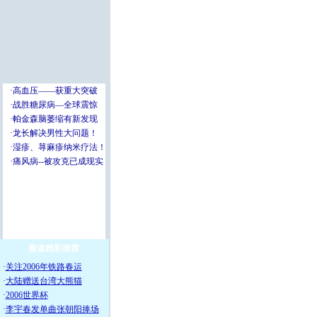
频道精彩推荐
·
关注2006年铁路春运
·
大陆赠送台湾大熊猫
·
2006世界杯
·
李宇春发单曲张朝阳捧场