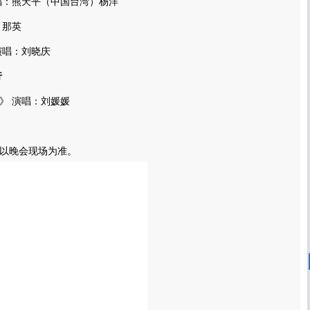
：熊天平（中国台湾）杨洋
那英
唱：刘晓庆
行
 演唱：刘媛媛
以晚会现场为准。