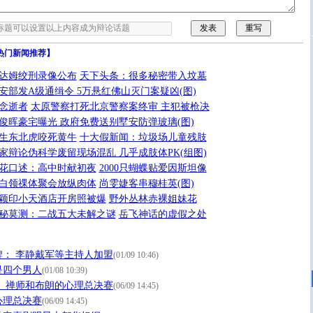
热门新闻推荐】
达姆绞刑录像公布
天下头条：很多秘密带入坟墓
安部发A级通缉令 5万悬红佛山灭门案疑凶(图)
念逝者
太原警察打死北京警察案终审 主犯被枪决
俊晖豪宅曝光 政府免费送别墅安防弹玻璃(图)
生东北虎咬死黄牛
十大假新闻：垃圾场儿童残肢
家辩论伪科学废留现场混乱 几乎成肢体PK(组图)
花口述：高中时献初夜
2000只蝴蝶贴爱因斯坦像
白领祼体聚会放纵肉体
尚雯婕客串穆桂英(图)
颖印小天酒店开房照被爆
野外丛林赤裸姐妹花
秘莫测：二战五大未解之谜
岳飞神话的虚假之处
： 李静戴军等主持人加盟
(01/09 10:46)
是四个男人
(01/08 10:39)
 禅师和布朗的心理总决赛
(06/09 14:45)
心理总决赛
(06/09 14:45)