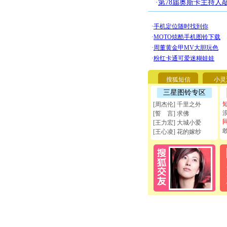
·
第78届奥斯卡主持人
搜狐短信
小灵
三星图铃专区
[周杰伦] 千里之外
[誓 言] 求佛
[王力宏] 大城小爱
[王心凌] 花的嫁纱