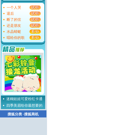
一个人哭
退后
断了的弦
还是朋友
水晶蜻蜓
唱给你的歌
迷糊娃娃可爱粉红卡通
四季美眉给你最想要的
搜狐分类
·
搜狐商机