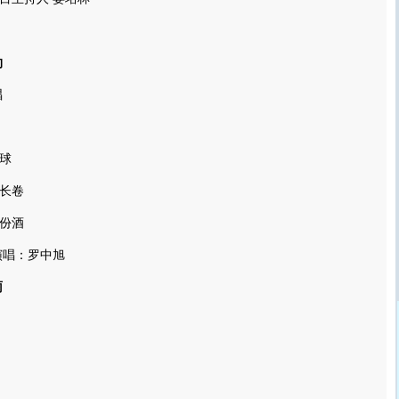
约
唱
球
长卷
份酒
唱：罗中旭
雨