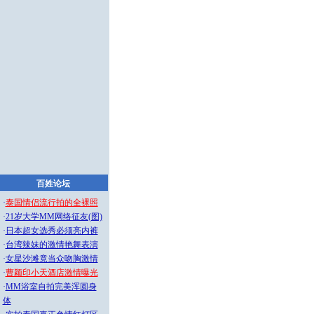
百姓论坛
·
泰国情侣流行拍的全裸照
·
21岁大学MM网络征友(图)
·
日本超女选秀必须亮内裤
·
台湾辣妹的激情艳舞表演
·
女星沙滩竟当众吻胸激情
·
曹颖印小天酒店激情曝光
·
MM浴室自拍完美浑圆身
体