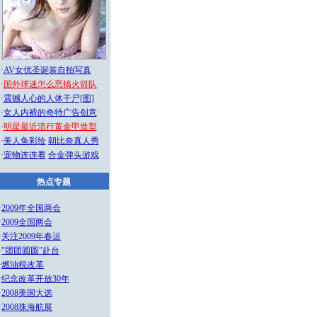
·
AV女优圣诞装自拍写真
·
国外球迷怎么恶搞火箭队
·
震撼人心的人体干尸[图]
·
女人内裤的奇特广告创意
·
明星最近流行黄金甲造型
·
美人鱼彩绘
朝比奈真人秀
·
宠物连连看
合金弹头游戏
热点专题
·
2009年全国两会
·
2009全国两会
·
关注2009年春运
·
"团团圆圆"赴台
·
燃油税改革
·
纪念改革开放30年
·
2008美国大选
·
2008珠海航展