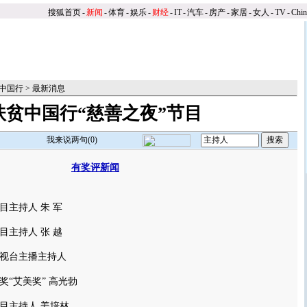
搜狐首页
-
新闻
-
体育
-
娱乐
-
财经
-
IT
-
汽车
-
房产
-
家居
-
女人
-
TV
-
Chi
中国行
>
最新消息
扶贫中国行“慈善之夜”节目
我来说两句(
0
)
有奖评新闻
主持人 朱 军
主持人 张 越
电视台主播主持人
“艾美奖” 高光勃
主持人 姜培林