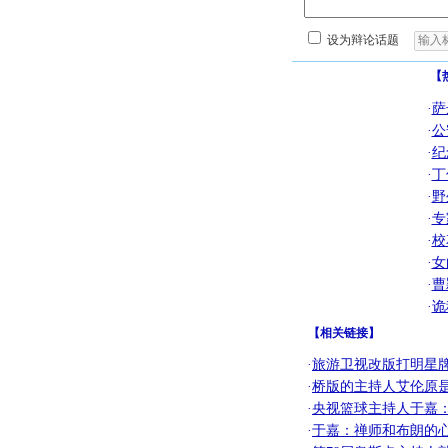
设为辩论话题
【
·
萨
·
公
·
纪
·
丁
·
野
·
专
·
校
·
女
·
曹
·
诡
【
相关链接
】
·
旅游卫视改版打明星牌
·
桥版的主持人艾伦原
·
央视篮球主持人于嘉：
·
于嘉：禅师和布朗的