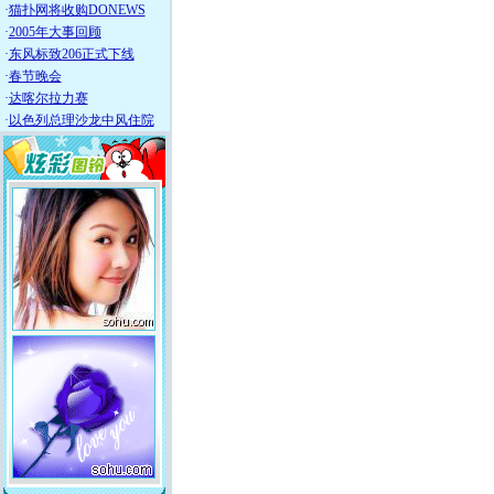
·
猫扑网将收购DONEWS
·
2005年大事回顾
·
东风标致206正式下线
·
春节晚会
·
达喀尔拉力赛
·
以色列总理沙龙中风住院