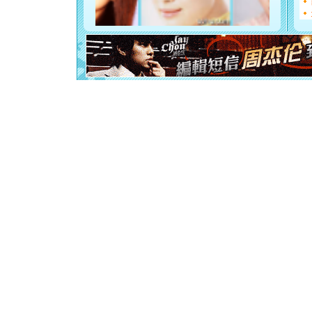
断电。爱
你是我专
[元旦]
如
起；二是
离。水晶
[元旦]
当
泣，这痛
卖了。水
[春节]
风
颜！冬去
道一声平
[春节]
传
片叶子是
送你一棵