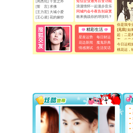
短信企业通秀百变功能
[周杰伦] 千里之外
[圣诞节]
浪漫情怀一起漫步音乐
[誓 言] 求佛
如意,快乐
同城约会今夜告别寂寞
[王力宏] 大城小爱
[元旦]
看
敢来挑战你的球技吗？
[王心凌] 花的嫁纱
断电。爱
你是我专
[元旦]
如
精彩生活
起；二是
星座运势
每日财运
离。水晶
花边新闻
魔鬼辞典
[元旦]
当
今日运程
情感测试
生活笑话
泣，这痛
桃花运，
卖了。水
[春节]
风
颜！冬去
道一声平
[春节]
传
片叶子是
送你一棵
[圣诞节]
你太多，
要平安！
[圣诞节]
能正大光明
天都要快
[圣诞节]
如意,快乐
[元旦]
看