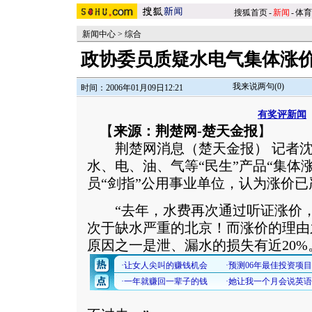
搜狐首页
-
新闻
-
体育
新闻中心
>
综合
政协委员质疑水电气集体涨价
我来说两句(
0
)
时间：2006年01月09日12:21
有奖评新闻
【
来源：荆楚网-楚天金报
】
荆楚网消息（楚天金报） 记者沈
水、电、油、气等“民生”产品“集体
员“剑指”公用事业单位，认为涨价
“去年，水费再次通过听证涨价，
次于缺水严重的北京！而涨价的理由
原因之一是泄、漏水的损失有近20%