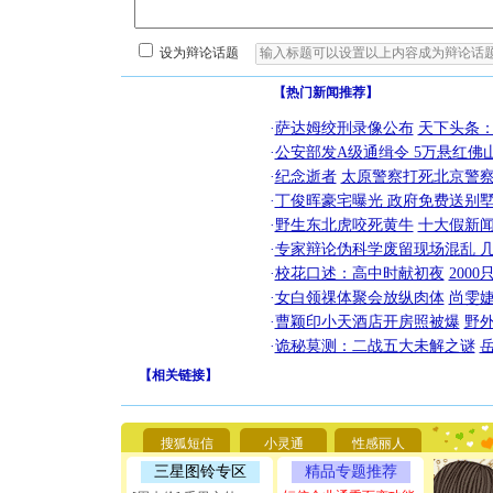
设为辩论话题
【热门新闻推荐】
·
萨达姆绞刑录像公布
天下头条
·
公安部发A级通缉令 5万悬红佛山
·
纪念逝者
太原警察打死北京警察
·
丁俊晖豪宅曝光 政府免费送别墅
·
野生东北虎咬死黄牛
十大假新
·
专家辩论伪科学废留现场混乱 几
·
校花口述：高中时献初夜
200
·
女白领祼体聚会放纵肉体
尚雯婕
·
曹颖印小天酒店开房照被爆
野
·
诡秘莫测：二战五大未解之谜
【
相关链接
】
[圣诞节]
你太多，
要平安！
搜狐短信
小灵通
性感丽人
[圣诞节]
能正大光明
三星图铃专区
精品专题推荐
天都要快