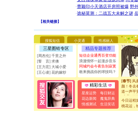
要平安！
[圣诞节]
·
曹颖印小天酒店开房照被爆
野
能正大光明
·
诡秘莫测：二战五大未解之谜
天都要快
【
相关链接
】
[圣诞节]
如意,快乐
[元旦]
看
断电。爱
搜狐短信
小灵通
性感丽人
你是我专
[元旦]
如
三星图铃专区
精品专题推荐
起；二是
短信企业通秀百变功能
[周杰伦] 千里之外
离。水晶
浪漫情怀一起漫步音乐
[誓 言] 求佛
[元旦]
当
同城约会今夜告别寂寞
[王力宏] 大城小爱
泣，这痛
敢来挑战你的球技吗？
[王心凌] 花的嫁纱
卖了。水
[春节]
风
颜！冬去
精彩生活
道一声平
星座运势
每日财运
[春节]
传
花边新闻
魔鬼辞典
片叶子是
今日运程
情感测试
生活笑话
送你一棵
桃花运，
[圣诞节]
你太多，
要平安！
[圣诞节]
能正大光明
天都要快