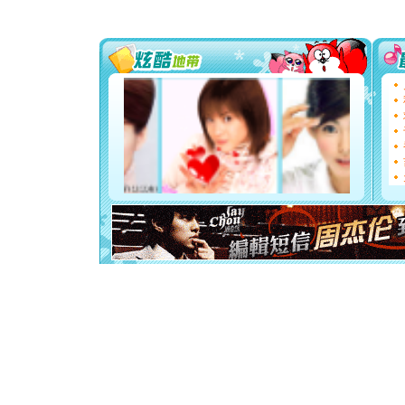
[圣诞节]
如意,快乐
[元旦]
看
断电。爱
你是我专
[元旦]
如
起；二是
离。水晶
[元旦]
当
泣，这痛
卖了。水
[春节]
风
颜！冬去
道一声平
[春节]
传
片叶子是
送你一棵