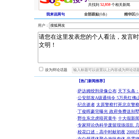
共找到
52,959
个相关新闻.
我来说两句
全部跟贴
(
0
条)
精华区
(
0
用户：
设为辩论话题
【热门新闻推荐】
·
萨达姆绞刑录像公布
天下头条
·
公安部发A级通缉令 5万悬红佛山
·
纪念逝者
太原警察打死北京警察
·
丁俊晖豪宅曝光 政府免费送别墅
·
野生东北虎咬死黄牛
十大假新
·
专家辩论伪科学废留现场混乱 几
[圣诞节]
·
校花口述：高中时献初夜
200
你太多，
·
女白领祼体聚会放纵肉体
尚雯婕