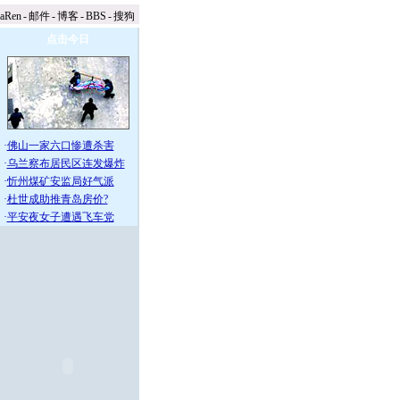
naRen
-
邮件
-
博客
-
BBS
-
搜狗
点击今日
·
佛山一家六口惨遭杀害
·
乌兰察布居民区连发爆炸
·
忻州煤矿安监局好气派
·
杜世成助推青岛房价?
·
平安夜女子遭遇飞车党