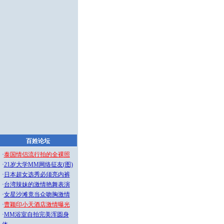
百姓论坛
·
泰国情侣流行拍的全裸照
·
21岁大学MM网络征友(图)
·
日本超女选秀必须亮内裤
·
台湾辣妹的激情艳舞表演
·
女星沙滩竟当众吻胸激情
·
曹颖印小天酒店激情曝光
·
MM浴室自拍完美浑圆身