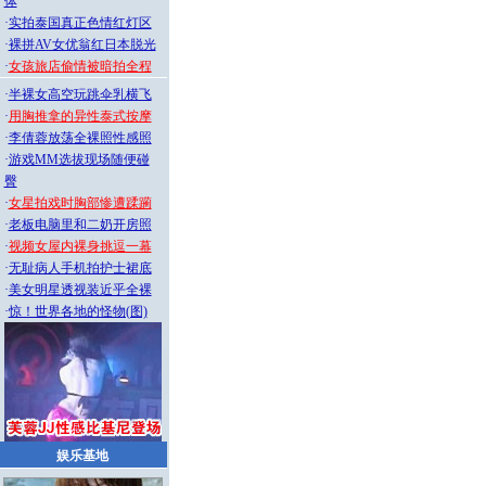
体
·
实拍泰国真正色情红灯区
·
裸拼AV女优翁红日本脱光
·
女孩旅店偷情被暗拍全程
·
半裸女高空玩跳伞乳横飞
·
用胸推拿的异性泰式按摩
·
李倩蓉放荡全裸照性感照
·
游戏MM选拔现场随便碰
臀
·
女星拍戏时胸部惨遭蹂躏
·
老板电脑里和二奶开房照
·
视频女屋内裸身挑逗一幕
·
无耻病人手机拍护士裙底
·
美女明星透视装近乎全裸
·
惊！世界各地的怪物(图)
娱乐基地