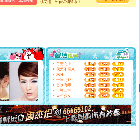
情感测试
生活笑话
桃花运，给你详细道来！！！
卖了。水晶之恋祝你新年快乐。
[春节]
风柔雨润好月圆，半岛铁盒伴身边，每日尽显开心
颜！冬去春来似水如烟，劳碌人生需尽欢！听一曲轻歌，
道一声平安！新年吉祥万事如愿
[春节]
传说薰衣草有四片叶子：第一片叶子是信仰，第二
片叶子是希望，第三片叶子是爱情，第四片叶子是幸运。
送你一棵薰衣草，愿你新年快乐！
[圣诞节]
圣诞节到了，想想没什么送给你的，又不打算给
你太多，只有给你五千万：千万快乐！千万要健康！千万
要平安！千万要知足！千万不要忘记我！
[圣诞节]
不只这样的日子才会想起你,而是这样的日子才
能正大光明地骚扰你,告诉你,圣诞要快乐!新年要快乐!天
月亮之上
天都要快乐噢!
秋天不回来
[圣诞节]
奉上一颗祝福的心,在这个特别的日子里,愿幸福,
求佛
如意,快乐,鲜花,一切美好的祝愿与你同在.圣诞快乐!
千里之外
[元旦]
看到你我会触电；看不到你我要充电；没有你我会
香水有毒
断电。爱你是我职业，想你是我事业，抱你是我特长，吻
吉祥三宝
你是我专业！水晶之恋祝你新年快乐
天竺少女
[元旦]
如果上天让我许三个愿望，一是今生今世和你在一
起；二是再生再世和你在一起；三是三生三世和你不再分
离。水晶之恋祝你新年快乐
[元旦]
当我狠下心扭头离去那一刻，你在我身后无助地哭
泣，这痛楚让我明白我多么爱你。我转身抱住你：这猪不
卖了。水晶之恋祝你新年快乐。
[春节]
风柔雨润好月圆，半岛铁盒伴身边，每日尽显开心
颜！冬去春来似水如烟，劳碌人生需尽欢！听一曲轻歌，