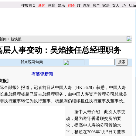
搜狐首页
-
新闻
-
体育
-
娱乐
-
财经
-
IT
-
汽车
-
房产
-
家居
-
女人
-
TV
-
Chi
新闻
>
新快报
高层人事变动：吴焰接任总经理职务
我来说两句(
0
)
有奖评新闻
快报
】
融报》报道，记者前日从中国人寿（HK.2628）获悉，中国人寿
长兼总经理杨超已辞去总经理职务，由中国人寿资产管理公司总裁吴
非执行董事转任为执行董事。
杨超则仍继续担任执行董事及董事长。
据中人寿介绍，此次人事变
动，是为遵守香港联交所的要
求，提高中人寿的公司管治水
平，杨超在2006年1月5日向董事