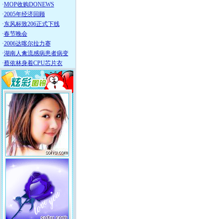
·
MOP收购DONEWS
·
2005年经济回顾
·
东风标致206正式下线
·
春节晚会
·
2006达喀尔拉力赛
·
湖南人禽流感病患者病变
·
蔡依林身着CPU芯片衣