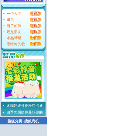
一个人哭
退后
断了的弦
还是朋友
水晶蜻蜓
唱给你的歌
迷糊娃娃可爱粉红卡通
四季美眉给你最想要的
搜狐分类
·
搜狐商机