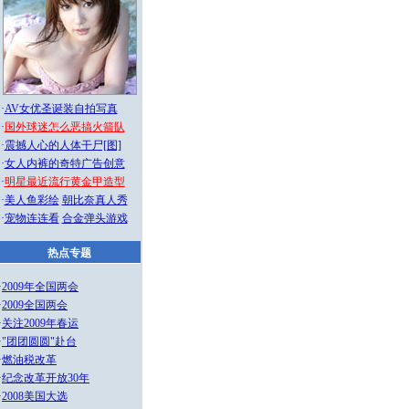
·
AV女优圣诞装自拍写真
·
国外球迷怎么恶搞火箭队
·
震撼人心的人体干尸[图]
·
女人内裤的奇特广告创意
·
明星最近流行黄金甲造型
·
美人鱼彩绘
朝比奈真人秀
·
宠物连连看
合金弹头游戏
热点专题
·
2009年全国两会
·
2009全国两会
·
关注2009年春运
·
"团团圆圆"赴台
·
燃油税改革
·
纪念改革开放30年
·
2008美国大选