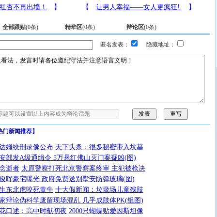
全部跟贴
(
0
条)
精华区
(
0
条)
辩论区
(
0
条)
匿名发表：
隐藏地址：
热门新闻推荐】
达姆绞刑录像公布
天下头条：很多秘密带入坟墓
安部发A级通缉令 5万悬红佛山灭门案疑凶(图)
念逝者
太原警察打死北京警察案终审 主犯被枪决
俊晖豪宅曝光 政府免费送别墅安防弹玻璃(图)
生东北虎咬死黄牛
十大假新闻：垃圾场儿童残肢
家辩论伪科学废留现场混乱 几乎成肢体PK(组图)
花口述：高中时献初夜
2000只蝴蝶贴爱因斯坦像