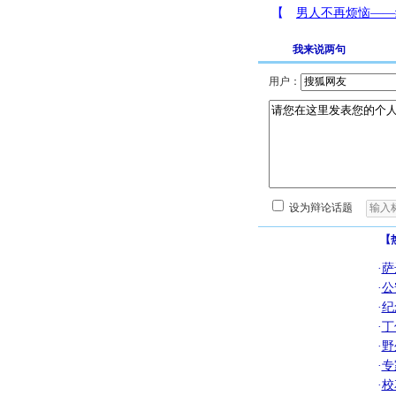
我来说两句
用户：
设为辩论话题
【
·
萨
·
公
·
纪
·
丁
·
野
·
专
·
校