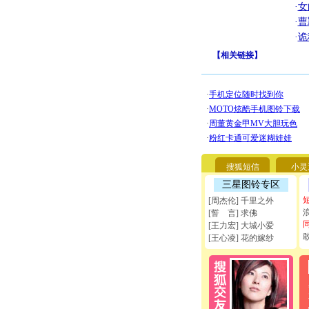
·
女
·
曹
·
诡
【
相关链接
】
搜狐短信
小灵
三星图铃专区
[周杰伦] 千里之外
[誓 言] 求佛
[王力宏] 大城小爱
[王心凌] 花的嫁纱