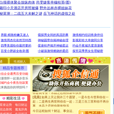
白领祼体聚会放纵肉体
尚雯婕客串穆桂英(图)
颖印小天酒店开房照被爆
野外丛林赤裸姐妹花
秘莫测：二战五大未解之谜
岳飞神话的虚假之处
[圣诞节]
圣诞节到了，想想没什么送给你的，又不打算给
你太多，只有给你五千万：千万快乐！千万要健康！千万
要平安！千万要知足！千万不要忘记我！
[圣诞节]
不只这样的日子才会想起你,而是这样的日子才
通
性感丽人
能正大光明地骚扰你,告诉你,圣诞要快乐!新年要快乐!天
精品专题推荐
天都要快乐噢!
[圣诞节]
奉上一颗祝福的心,在这个特别的日子里,愿幸福,
短信企业通秀百变功能
如意,快乐,鲜花,一切美好的祝愿与你同在.圣诞快乐!
浪漫情怀一起漫步音乐
[元旦]
看到你我会触电；看不到你我要充电；没有你我会
同城约会今夜告别寂寞
断电。爱你是我职业，想你是我事业，抱你是我特长，吻
敢来挑战你的球技吗？
你是我专业！水晶之恋祝你新年快乐
[元旦]
如果上天让我许三个愿望，一是今生今世和你在一
精彩生活
起；二是再生再世和你在一起；三是三生三世和你不再分
离。水晶之恋祝你新年快乐
星座运势
每日财运
[元旦]
当我狠下心扭头离去那一刻，你在我身后无助地哭
花边新闻
魔鬼辞典
今日运程如何？财运、事业运、
泣，这痛楚让我明白我多么爱你。我转身抱住你：这猪不