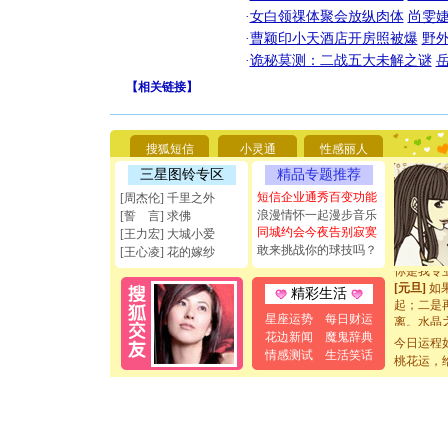
·
女白领祼体聚会放纵肉体
尚雯婕
·
曹颖印小天酒店开房照被爆
野
·
诡秘莫测：二战五大未解之谜
【
相关链接
】
[圣诞节]
你太多，
要平安！
[圣诞节]
搜狐短信
小灵通
性感丽人
能正大光明
三星图铃专区
精品专题推荐
天都要快
短信企业通秀百变功能
[圣诞节]
[周杰伦] 千里之外
如意,快乐
浪漫情怀一起漫步音乐
[誓 言] 求佛
[元旦]
看
同城约会今夜告别寂寞
[王力宏] 大城小爱
断电。爱
敢来挑战你的球技吗？
[王心凌] 花的嫁纱
你是我专
[元旦]
如
精彩生活
起；二是
离。水晶
星座运势
每日财运
[元旦]
当
花边新闻
魔鬼辞典
今日运程
泣，这痛
情感测试
生活笑话
桃花运，
卖了。水
[春节]
风
颜！冬去
道一声平
[春节]
传