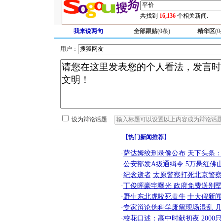
共找到
16,136
个相关新闻.
我来说两句
全部跟贴
(
0
条)
精华区
(
0
用户：
设为辩论话题
【热门新闻推荐】
·
萨达姆绞刑录像公布
天下头条
·
公安部发A级通缉令 5万悬红佛山
·
纪念逝者
太原警察打死北京警察
·
丁俊晖豪宅曝光 政府免费送别墅
·
野生东北虎咬死黄牛
十大假新
·
专家辩论伪科学废留现场混乱 几
·
校花口述：高中时献初夜
200