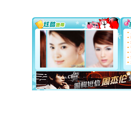
片叶子是
送你一棵
[圣诞节]
你太多，
要平安！
[圣诞节]
能正大光明
天都要快
[圣诞节]
如意,快乐
[元旦]
看
断电。爱
你是我专
[元旦]
如
起；二是
离。水晶
[元旦]
当
泣，这痛
卖了。水
[春节]
风
颜！冬去
道一声平
[春节]
传
片叶子是
送你一棵