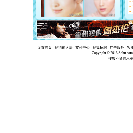
断电。爱
你是我专
[元旦]
如
起；二是
离。水晶
[元旦]
当
泣，这痛
卖了。水
[春节]
风
设置首页
-
搜狗输入法
-
支付中心
-
搜狐招聘
-
广告服务
颜！冬去
-
客
道一声平
Copyright © 2018 Sohu.com I
[春节]
传
搜狐不良信息
片叶子是
送你一棵