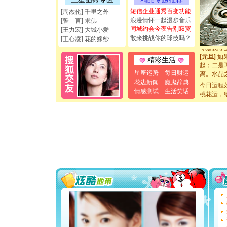
[圣诞节]
短信企业通秀百变功能
[周杰伦] 千里之外
如意,快乐
浪漫情怀一起漫步音乐
[誓 言] 求佛
[元旦]
看
同城约会今夜告别寂寞
[王力宏] 大城小爱
断电。爱
敢来挑战你的球技吗？
[王心凌] 花的嫁纱
你是我专
[元旦]
如
起；二是
精彩生活
离。水晶
星座运势
每日财运
[元旦]
当
花边新闻
魔鬼辞典
泣，这痛
今日运程
情感测试
生活笑话
卖了。水
桃花运，
[春节]
风
颜！冬去
道一声平
[春节]
传
片叶子是
送你一棵
[圣诞节]
你太多，
要平安！
[圣诞节]
能正大光明
天都要快
[圣诞节]
如意,快乐
[元旦]
看