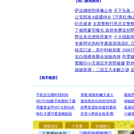
【热门新闻推荐】
·
萨达姆绞刑录像公布
天下头条
·
公安部发A级通缉令 5万悬红佛山
·
纪念逝者
太原警察打死北京警察
·
丁俊晖豪宅曝光 政府免费送别墅
·
野生东北虎咬死黄牛
十大假新
·
专家辩论伪科学废留现场混乱 几
·
校花口述：高中时献初夜
200
·
女白领祼体聚会放纵肉体
尚雯婕
·
曹颖印小天酒店开房照被爆
野
·
诡秘莫测：二战五大未解之谜
【
相关链接
】
[圣诞节]
你太多，
要平安！
[圣诞节]
搜狐短信
小灵通
性感丽人
能正大光明
天都要快
三星图铃专区
精品专题推荐