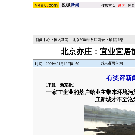
搜狐首页
-
新闻
-
体育
新闻中心
>
国内新闻
>
北京2006年县区两会
>
最新消息
北京亦庄：宜业宜居能
我来说两句(
0
)
时间：2006年01月13日01:59
有奖评新
【
来源：新京报
】
一家IT企业的落户给业主带来环境污
庄新城才不至沦